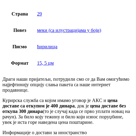
Страна
29
Повез
меки (са илустрацијама у боји)
Писмо
ћирилица
Формат
15, 5 цм
Драги наши пријатељи, потрудили смо се да Вам омогућимо
најјефтинију опцију слања пакета са наше интернет
продавнице.
Курирска служба са којом имамо уговор је АКС и
цена
доставе са откупом је 400 динара
, док је
цена доставе без
откупа 300 динара
(то је случај када се прво уплати новац на
рачун). За било коју тежину и било који износ поруџбине,
увек је иста горе наведена цена поштарине.
Информације о достави за иностранство