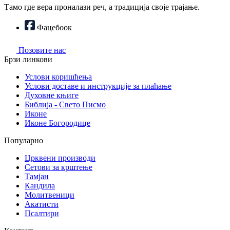
Тамо где вера проналази реч, а традиција своје трајање.
Фацебоок
Позовите нас
Брзи линкови
Услови коришћења
Услови доставе и инструкције за плаћање
Духовне књиге
Библија - Свето Писмо
Иконе
Иконе Богородице
Популарно
Црквени производи
Сетови за крштење
Тамјан
Кандила
Молитвеници
Акатисти
Псалтири