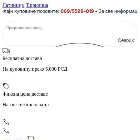
Скочите
Латиница
|
Ћирилица
на
јн куповине позовите:
069/5599-019
• За све информације 
садржај
Сеарцх
Бесплатна достава
На куповину преко 5.000 РСД
Фиксна цена доставе
На све тежине пакета