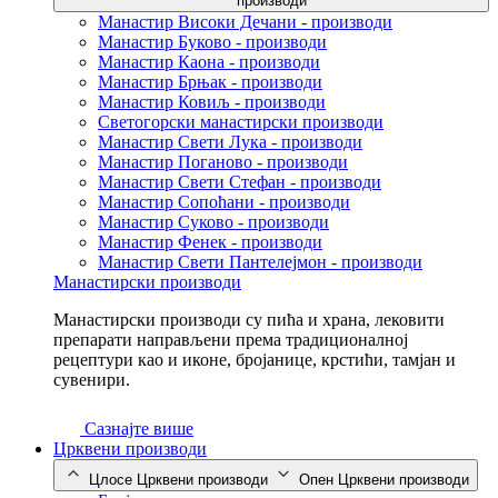
производи
Манастир Високи Дечани - производи
Манастир Буково - производи
Манастир Каона - производи
Манастир Брњак - производи
Манастир Ковиљ - производи
Светогорски манастирски производи
Манастир Свети Лука - производи
Манастир Поганово - производи
Манастир Свети Стефан - производи
Манастир Сопоћани - производи
Манастир Суково - производи
Манастир Фенек - производи
Манастир Свети Пантелејмон - производи
Манастирски производи
Манастирски производи су пића и храна, лековити
препарати направљени према традиционалној
рецептури као и иконе, бројанице, крстићи, тамјан и
сувенири.
Сазнајте више
Црквени производи
Цлосе Црквени производи
Опен Црквени производи