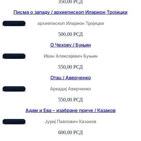
350,00
РСД
Писма о западу / архиепископ Иларион Тројицки
архиепископ Иларион Тројицки
Детаљније
500,00
РСД
О Чехову / Буњин
Иван Алексејевич Буњин
Детаљније
550,00
РСД
Отац / Аверченко
Аркадиј Аверченко
Детаљније
550,00
РСД
Адам и Ева – изабране приче / Казаков
Јуриј Павлович Казаков
Детаљније
600,00
РСД