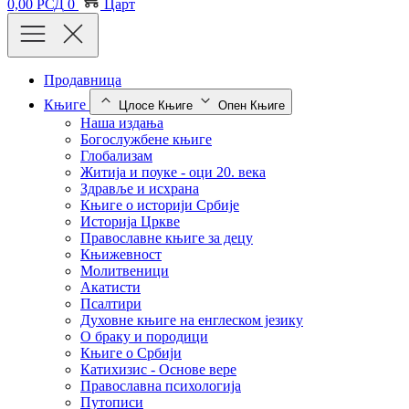
0,00
РСД
0
Царт
Продавница
Књиге
Цлосе Књиге
Опен Књиге
Наша издања
Богослужбене књиге
Глобализам
Житија и поуке - оци 20. века
Здравље и исхрана
Књиге о историји Србије
Историја Цркве
Православне књиге за децу
Књижевност
Молитвеници
Акатисти
Псалтири
Духовне књиге на енглеском језику
О браку и породици
Књиге о Србији
Катихизис - Основе вере
Православна психологија
Путописи