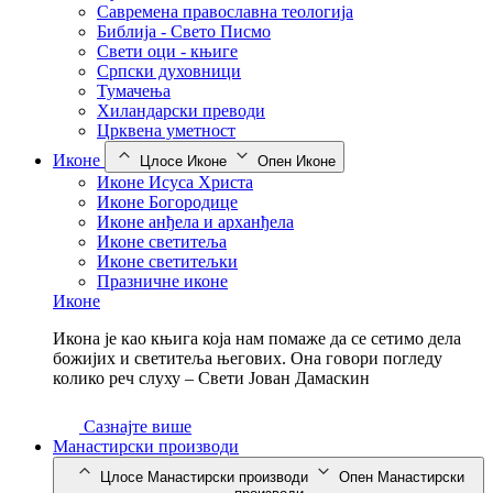
Савремена православна теологија
Библија - Свето Писмо
Свети оци - књиге
Српски духовници
Тумачења
Хиландарски преводи
Црквена уметност
Иконе
Цлосе Иконе
Опен Иконе
Иконе Исуса Христа
Иконе Богородице
Иконе анђела и арханђела
Иконе светитеља
Иконе светитељки
Празничне иконе
Иконе
Икона је као књига која нам помаже да се сетимо дела
божијих и светитеља његових. Она говори погледу
колико реч слуху – Свети Јован Дамаскин
Сазнајте више
Манастирски производи
Цлосе Манастирски производи
Опен Манастирски