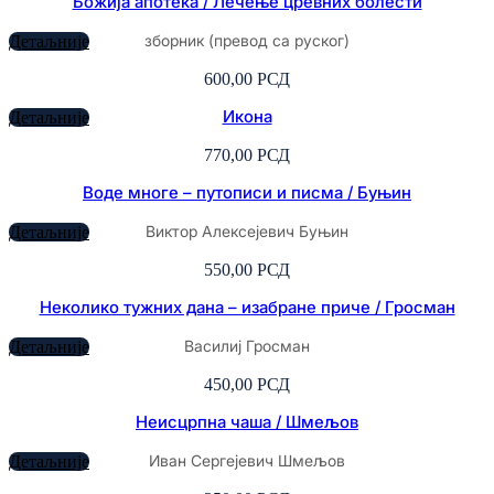
Божија апотека / Лечење цревних болести
зборник (превод са руског)
Детаљније
600,00
РСД
Икона
Детаљније
770,00
РСД
Воде многе – путописи и писма / Буњин
Виктор Алексејевич Буњин
Детаљније
550,00
РСД
Неколико тужних дана – изабране приче / Гросман
Василиј Гросман
Детаљније
450,00
РСД
Неисцрпна чаша / Шмељов
Иван Сергејевич Шмељов
Детаљније