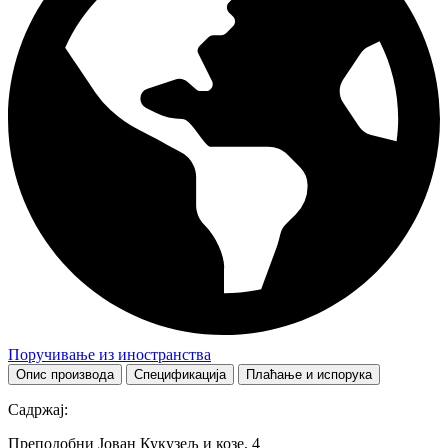
Поручивање из иностранства
Опис производа
Спецификација
Плаћање и испорука
Садржај:
Преподобни Јован Кукузељ и козе, 4