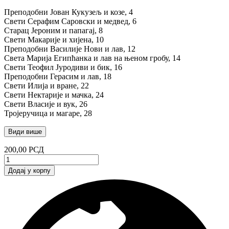
Преподобни Јован Кукузељ и козе, 4
Свети Серафим Саровски и медвед, 6
Старац Јероним и папагај, 8
Свети Макарије и хијена, 10
Преподобни Василије Нови и лав, 12
Света Марија Египћанка и лав на њеном гробу, 14
Свети Теофил Јуродиви и бик, 16
Преподобни Герасим и лав, 18
Свети Илија и вране, 22
Свети Нектарије и мачка, 24
Свети Власије и вук, 26
Тројеручица и магаре, 28
Види више
200,00
РСД
Чудесна
пријатељства
Додај у корпу
количина