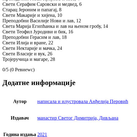
Свети Серафим Саровски и медвед, 6
Старац Јероним и папагај, 8
Свети Макарије и хијена, 10
Преподобни Василије Нови и лав, 12
Света Марија Египћанка и лав на њеном гробу, 14
Свети Теофил Јуродиви и бик, 16
Преподобни Герасим и лав, 18
Свети Илија и вране, 22
Свети Нектарије и мачка, 24
Свети Власије и вук, 26
Тројеручица и магаре, 28
0/5
(0 Ревиеwс)
Додатне информације
Аутор
написала и илустровала Анђелија Перовић
Издавач
манастир Светог Димитрија, Дивљана
Година издања
2021