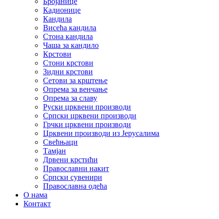
Бројанице
Кадионице
Кандила
Висећа кандила
Стона кандила
Чаша за кандило
Крстови
Стони крстови
Зидни крстови
Сетови за крштење
Опрема за венчање
Опрема за славу
Руски црквени производи
Српски црквени производи
Грчки црквени производи
Црквени производи из Јерусалима
Свећњаци
Тамјан
Дрвени крстићи
Православни накит
Српски сувенири
Православна одећа
О нама
Контакт