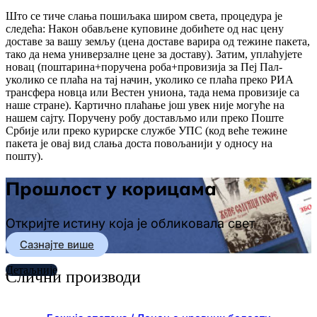
Што се тиче слања пошиљака широм света, процедура је
следећа: Након обављене куповине добићете од нас цену
доставе за вашу земљу (цена доставе варира од тежине пакета,
тако да нема универзалне цене за доставу). Затим, уплаћујете
новац (поштарина+поручена роба+провизија за Пеј Пал-
уколико се плаћа на тај начин, уколико се плаћа преко РИА
трансфера новца или Вестен униона, тада нема провизије са
наше стране). Картично плаћање још увек није могуће на
нашем сајту. Поручену робу достављмо или преко Поште
Србије или преко курирске службе УПС (код веће тежине
пакета је овај вид слања доста повољанији у односу на
пошту).
Прошлост у корицама
Откријте истину која је обликовала свет
Сазнајте више
Детаљније
Слични производи