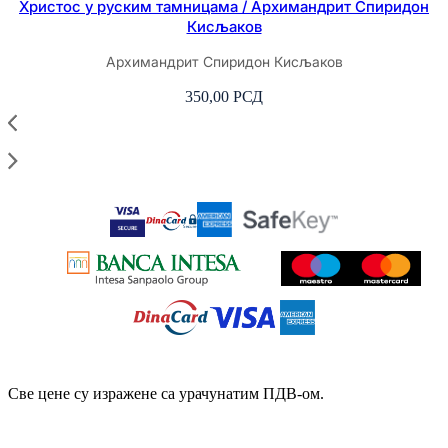
Христос у руским тамницама / Архимандрит Спиридон
Кисљаков
Архимандрит Спиридон Кисљаков
350,00
РСД
Све цене су изражене са урачунатим ПДВ-ом.