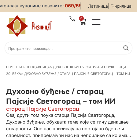
онлајн куповине позовите:
069/5599-019
• За све информац
|
Латиница
Ћирилица
0
ПОЧЕТНА
>
ПРОДАВНИЦА
>
ДУХОВНЕ КЊИГЕ
>
ЖИТИЈА И ПОУКЕ - ОЦИ
20. ВЕКА
>
ДУХОВНО БУЂЕЊЕ / СТАРАЦ ПАЈСИЈЕ СВЕТОГОРАЦ – ТОМ ИИ
Духовно буђење / старац
Пајсије Светогорац – том ИИ
старац Пајсије Светогорац
Овај други том поука старца Пајсија Светогорца,
Духовно буђење, обухвата теме које се тичу данашње
стварности. Оне нас призивају на постојано бдење и
спремност, припремајући нас на неприлике са којима