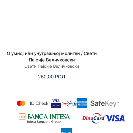
О умној или унутрашњој молитви / Свети
Божија апоте
Пајсије Величковски
лечењ
Свети Пајсије Величковски
зборник 
250,00
РСД
6