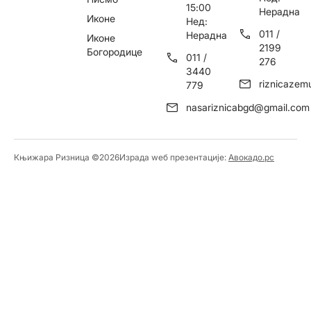
15:00
Нерадна
Иконе
Нед:
011 /
Нерадна
Иконе
2199
Богородице
011 /
276
3440
riznicaze
779
nasariznicabgd@gmail.com
Књижара Ризница ©️2026
Израда wеб презентације:
Авокадо.рс