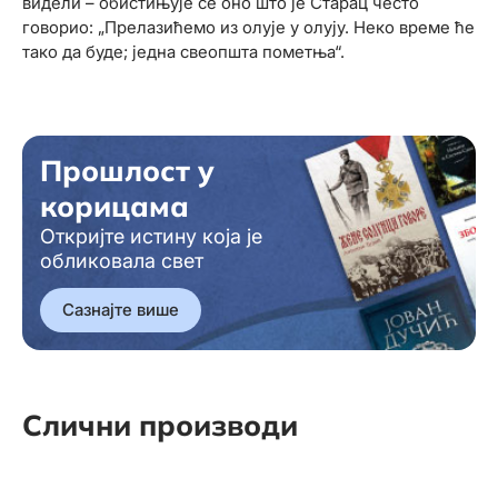
видели – обистињује се оно што је Старац често
говорио: „Прелазићемо из олује у олују. Неко време ће
тако да буде; једна свеопшта пометња“.
Прошлост у
корицама
Откријте истину која је
обликовала свет
Сазнајте више
Слични производи