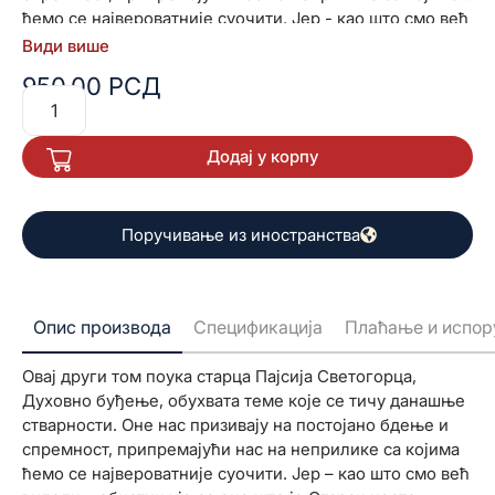
ћемо се највероватније суочити. Јер - као што смо већ
видели - обистињује се оно што је Старац често
Види више
говорио: "Прелазићемо из олује у олују. Неко време ће
950,00
РСД
тако да буде; једна свеопшта пометња".
Додај у корпу
Поручивање из иностранства
Опис производа
Спецификација
Плаћање и испор
Овај други том поука старца Пајсија Светогорца,
Духовно буђење, обухвата теме које се тичу данашње
стварности. Оне нас призивају на постојано бдење и
спремност, припремајући нас на неприлике са којима
ћемо се највероватније суочити. Јер – као што смо већ