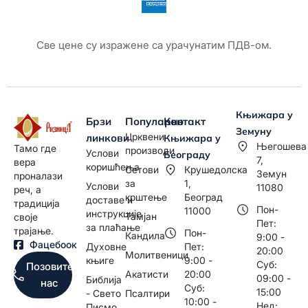
Све цене су изражене са урачунатим ПДВ-ом.
Књижара у
Брзи
Популарно
Контакт
Земуну
Црквени
линкови
Књижара у
Његошева
Тамо где
производи
Услови
Београду
7,
вера
коришћења
Сетови
Крушедолска
Земун
проналази
за
1,
Услови
11080
реч, а
крштење
Београд
доставе и
традиција
Пон-
11000
инструкције
Тамјан
своје
Пет:
за плаћање
трајање.
Пон-
Кандила
9:00 -
Фацебоок
Духовне
Пет:
20:00
Молитвеници
књиге
9:00 -
Суб:
Позовите
Акатисти
20:00
09:00 -
Библија
нас
Суб:
15:00
- Свето
Псалтири
10:00 -
Нед:
Писмо