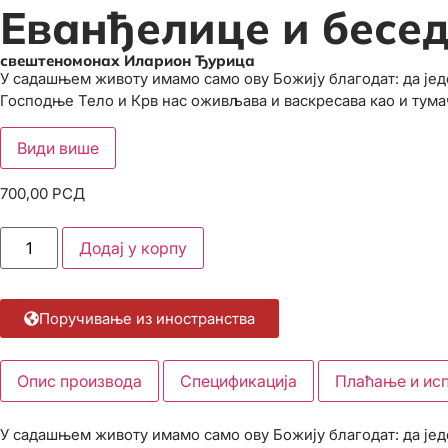
Еванђелице и бесед
свештеномонах Иларион Ђурица
У садашњем животу имамо само ову Божију благодат: да једе
Господње Тело и Крв нас оживљава и васкресава као и тума
Види више
700,00
РСД
Додај у корпу
Поручивање из иностранства
Опис производа
Спецификација
Плаћање и ис
У садашњем животу имамо само ову Божију благодат: да једе