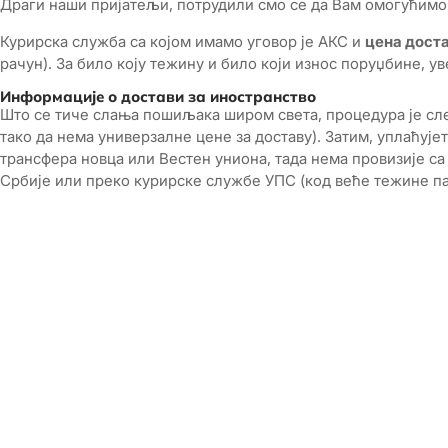
Драги наши пријатељи, потрудили смо се да Вам омогућимо 
Курирска служба са којом имамо уговор је АКС и
цена доста
рачун). За било коју тежину и било који износ поруџбине, у
Информације о достави за иностранство
Што се тиче слања пошиљака широм света, процедура је сле
тако да нема универзалне цене за доставу). Затим, уплаћуј
трансфера новца или Вестен униона, тада нема провизије с
Србије или преко курирске службе УПС (код веће тежине пак