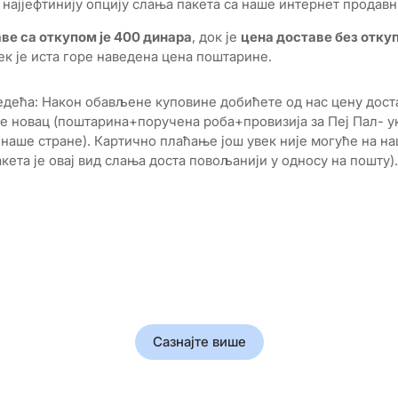
најјефтинију опцију слања пакета са наше интернет продавн
ве са откупом је 400 динара
, док је
цена доставе без отку
век је иста горе наведена цена поштарине.
дећа: Након обављене куповине добићете од нас цену доста
ете новац (поштарина+поручена роба+провизија за Пеј Пал- у
а наше стране). Картично плаћање још увек није могуће на 
ета је овај вид слања доста повољанији у односу на пошту).
Прошлост у корицама
Откријте истину која је обликовала свет
Сазнајте више