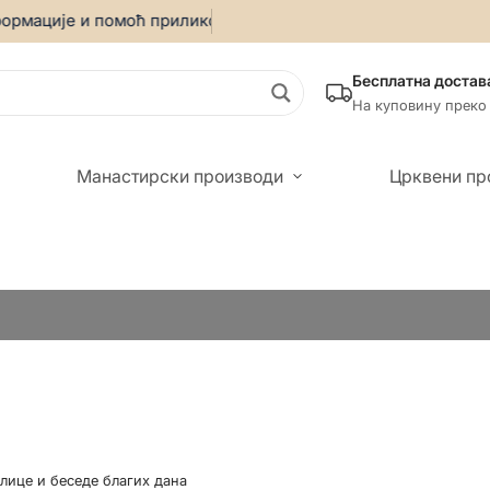
мације и помоћ приликом онлајн куповине позовите:
069/55
Бесплатна достав
На куповину преко
Манастирски производи
Црквени пр
лице и беседе благих дана