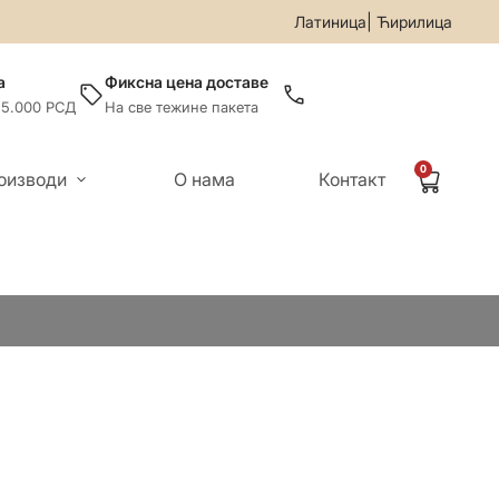
99-019
• За све информације и помоћ приликом онлајн купо
|
Латиница
Ћирилица
а
Фиксна цена доставе
 5.000 РСД
На све тежине пакета
0
оизводи
О нама
Контакт