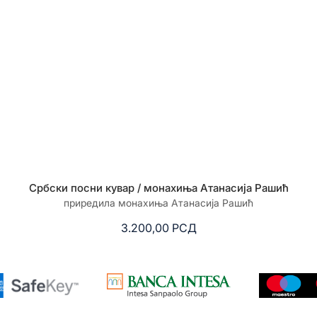
Србски посни кувар / монахиња Атанасија Рашић
приредила монахиња Атанасија Рашић
3.200,00
РСД