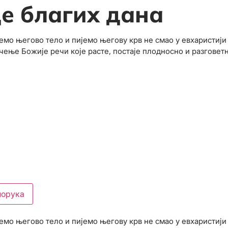
е благих дана
мо његово тело и пијемо његову крв не смао у евхаристији н
чење Божије речи које расте, постаје плодносно и разговет
порука
мо његово тело и пијемо његову крв не смао у евхаристији н