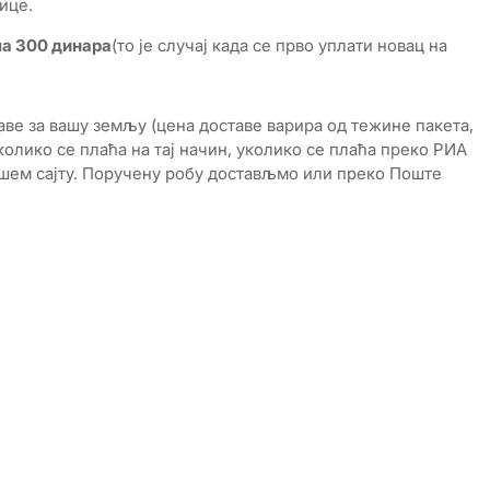
ице.
па 300 динара
(то је случај када се прво уплати новац на
ве за вашу земљу (цена доставе варира од тежине пакета,
колико се плаћа на тај начин, уколико се плаћа преко РИА
нашем сајту. Поручену робу достављмо или преко Поште