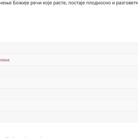
чење Божије речи које расте, постаје плодносно и разговет
влака