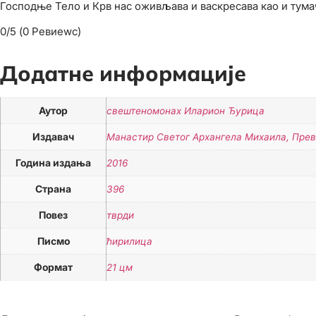
Господње Тело и Крв нас оживљава и васкресава као и тума
0/5
(0 Ревиеwс)
Додатне информације
Аутор
свештеномонах Иларион Ђурица
Издавач
Манастир Светог Архангела Михаила, Пре
Година издања
2016
Страна
396
Повез
тврди
Писмо
ћирилица
Формат
21 цм