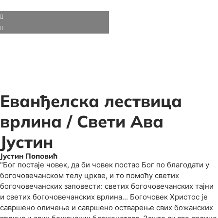
Еванђелска лествица
врлина / Свети Ава
Јустин
Јустин Поповић
"Бог постаје човек, да би човек постао Бог по благодати у
богочовечанском телу цркве, и то помоћу светих
богочовечанских заповести: светих богочовечанских тајни
и светих богочовечанских врлина... Богочовек Христос је
савршено оличење и савршено остварење свих божанских