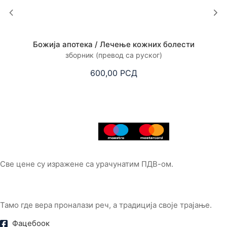
Божија апотека / Лечење кожних болести
зборник (превод са руског)
600,00
РСД
Све цене су изражене са урачунатим ПДВ-ом.
Тамо где вера проналази реч, а традиција своје трајање.
Фацебоок