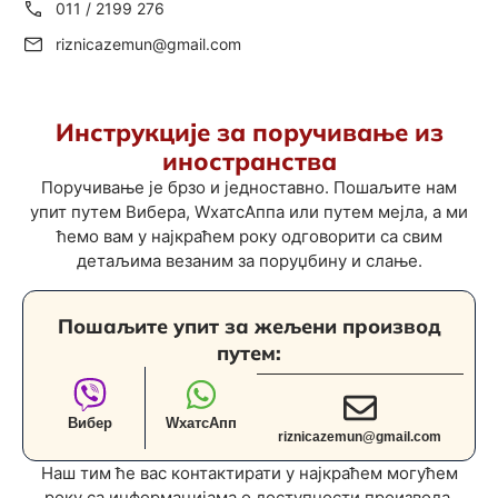
011 / 2199 276
riznicazemun@gmail.com
Инструкције за поручивање из
иностранства
Поручивање је брзо и једноставно. Пошаљите нам
упит путем Вибера, WхатсАппа или путем мејла, а ми
ћемо вам у најкраћем року одговорити са свим
детаљима везаним за поруџбину и слање.
Пошаљите упит за жељени производ
путем:
Вибер
WхатсАпп
riznicazemun@gmail.com
Наш тим ће вас контактирати у најкраћем могућем
року са информацијама о доступности производа,