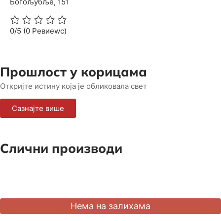
Богољубље, 151
0/5
(0 Ревиеwс)
Прошлост у корицама
Откријте истину која је обликовала свет
Сазнајте више
Слични производи