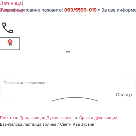
Латиница
|
нлајн куповине позовите:
Ћирилица
069/5599-019
• За све информаци
0
Сеарцх
Почетна
>
Продавница
>
Духовне књиге
>
Српски духовници
>
Еванђелска лествица врлина / Свети Ава Јустин