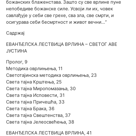
божанских блаженстава. Зашто су све врлине пуне
непобедиве божанске силе. Усвоји ли их, човек
савлађује у себи све грехе, сва зла, све смрти, и
осигурава себи бесмртност и живот вечни…“
Садржај
ЕВАНЂЕЛСКА ЛЕСТВИЦА ВРЛИНА – СВЕТОГ АВЕ
ЈУСТИНА
Пролог, 9
Методика оврлињења, 11
Светотајинска методика оврлињења, 23
Света тајна Крштења, 25
Света тајна Миропомазања, 30
Света тајна Исповести, 31
Света тајна Причешћа, 33
Света тајна Брака, 36
Света тајна Свештенства, 37
Света тајна Јелеосвећења, 38
ЕВАНЂЕЛСКА ЛЕСТВИЦА ВРЛИНА, 41