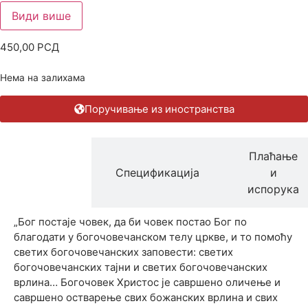
Види више
450,00
РСД
Нема на залихама
Поручивање из иностранства
Плаћање
Опис
Спецификација
и
производа
испорука
„Бог постаје човек, да би човек постао Бог по
благодати у богочовечанском телу цркве, и то помоћу
светих богочовечанских заповести: светих
богочовечанских тајни и светих богочовечанских
врлина… Богочовек Христос је савршено оличење и
савршено остварење свих божанских врлина и свих