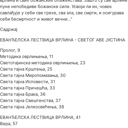
врлина и свих божанских блаженстава. Зашто су све врлине
пуне непобедиве божанске силе. Усвоји ли их, човек
савлађује у себи све грехе, сва зла, све смрти, и осигурава
себи бесмртност и живот вечни..."
Садржај
ЕВАНЂЕЛСКА ЛЕСТВИЦА ВРЛИНА - СВЕТОГ АВЕ ЈУСТИНА
Пролог, 9
Методика оврлињења, 11
Светотајинска методика оврлињења, 23
Света тајна Крштења, 25
Света тајна Миропомазања, 30
Света тајна Исповести, 31
Света тајна Причешћа, 33
Света тајна Брака, 36
Света тајна Свештенства, 37
Света тајна Јелеосвећења, 38
ЕВАНЂЕЛСКА ЛЕСТВИЦА ВРЛИНА, 41
Вера, 57