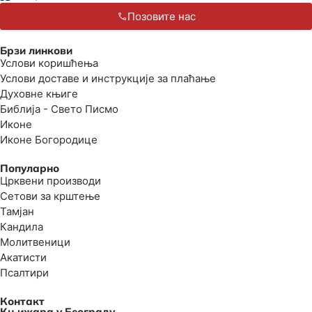
Позовите нас
Брзи линкови
Услови коришћења
Услови доставе и инструкције за плаћање
Духовне књиге
Библија - Свето Писмо
Иконе
Иконе Богородице
Популарно
Црквени производи
Сетови за крштење
Тамјан
Кандила
Молитвеници
Акатисти
Псалтири
Контакт
Књижара у Београду