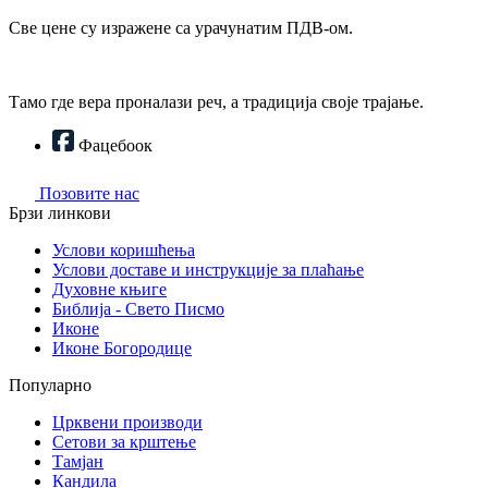
Све цене су изражене са урачунатим ПДВ-ом.
Тамо где вера проналази реч, а традиција своје трајање.
Фацебоок
Позовите нас
Брзи линкови
Услови коришћења
Услови доставе и инструкције за плаћање
Духовне књиге
Библија - Свето Писмо
Иконе
Иконе Богородице
Популарно
Црквени производи
Сетови за крштење
Тамјан
Кандила