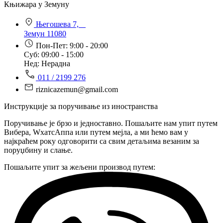
Књижара у Земуну
Његошева 7,
Земун 11080
Пон-Пет: 9:00 - 20:00
Суб: 09:00 - 15:00
Нед: Нерадна
011 / 2199 276
riznicazemun@gmail.com
Инструкције за поручивање из иностранства
Поручивање је брзо и једноставно. Пошаљите нам упит путем
Вибера, WхатсАппа или путем мејла, а ми ћемо вам у
најкраћем року одговорити са свим детаљима везаним за
поруџбину и слање.
Пошаљите упит за жељени производ путем: