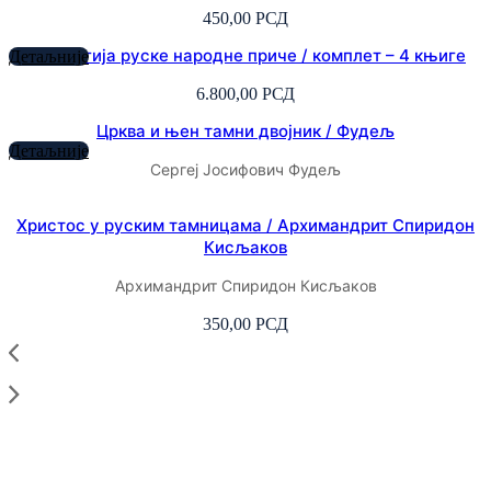
450,00
РСД
Антологија руске народне приче / комплет – 4 књиге
Детаљније
6.800,00
РСД
Црква и њен тамни двојник / Фудељ
Детаљније
Сергеј Јосифович Фудељ
Христос у руским тамницама / Архимандрит Спиридон
Кисљаков
Архимандрит Спиридон Кисљаков
350,00
РСД