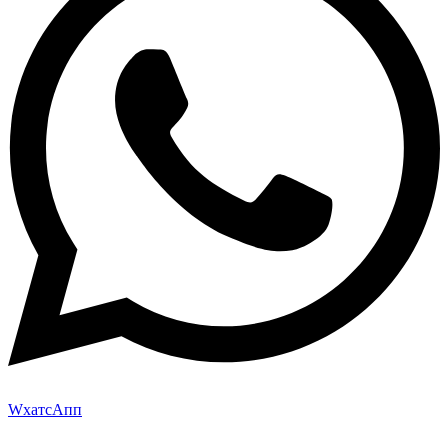
WхатсАпп