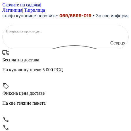
Скочите на садржај
Латиница
|
Ћирилица
ајн куповине позовите:
069/5599-019
• За све информациј
Сеарцх
Бесплатна достава
На куповину преко 5.000 РСД
Фиксна цена доставе
На све тежине пакета