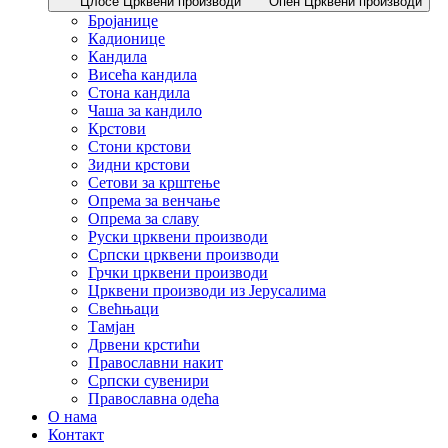
Цлосе Црквени производи
Опен Црквени производи
Бројанице
Кадионице
Кандила
Висећа кандила
Стона кандила
Чаша за кандило
Крстови
Стони крстови
Зидни крстови
Сетови за крштење
Опрема за венчање
Опрема за славу
Руски црквени производи
Српски црквени производи
Грчки црквени производи
Црквени производи из Јерусалима
Свећњаци
Тамјан
Дрвени крстићи
Православни накит
Српски сувенири
Православна одећа
О нама
Контакт