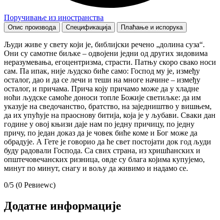
Поручивање из иностранства
Опис производа
Спецификација
Плаћање и испорука
Људи живе у свету који је, библијски речено „долина суза“.
Они су самотне биљке – одвојени једни од других зидовима
неразумевања, егоцентризма, страсти. Патњу скоро свако носи
сам. Па ипак, није људско биће само: Господ му је, између
осталог, дао и да се лечи и теши на многе начине – између
осталог, и причама. Прича коју причамо може да у хладне
ноћи људске самоће доноси топле Божије светиљке: да им
указује на сведочанство, братство, на заједништво у вишњем,
да их упућује на праоснову битија, која је у љубави. Сваки дан
године у овој књизи даје нам по једну причицу, по једну
причу, по један доказ да је човек биће коме и Бог може да
обрадује. А Гете је говорио да ће свет постојати док год људи
буду радовали Господа. Са свих страна, из хришћанских и
општечовечанских ризница, овде су блага којима купујемо,
минут по минут, снагу и вољу да живимо и надамо се.
0/5
(0 Ревиеwс)
Додатне информације