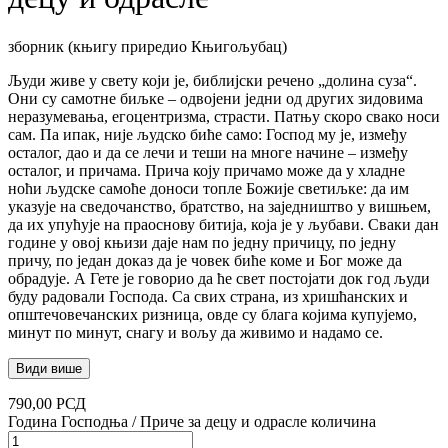
зборник (књигу приредио Књигољубац)
Људи живе у свету који је, библијски речено „долина суза“.
Они су самотне биљке – одвојени једни од других зидовима
неразумевања, егоцентризма, страсти. Патњу скоро свако носи
сам. Па ипак, није људско биће само: Господ му је, између
осталог, дао и да се лечи и теши на многе начине – између
осталог, и причама. Прича коју причамо може да у хладне
ноћи људске самоће доноси топле Божије светиљке: да им
указује на сведочанство, братство, на заједништво у вишњем,
да их упућује на праоснову битија, која је у љубави. Сваки дан
године у овој књизи даје нам по једну причицу, по једну
причу, по један доказ да је човек биће коме и Бог може да
обрадује. А Гете је говорио да ће свет постојати док год људи
буду радовали Господа. Са свих страна, из хришћанских и
општечовечанских ризница, овде су блага којима купујемо,
минут по минут, снагу и вољу да живимо и надамо се.
Види више
790,00
РСД
Година Господња / Приче за децу и одрасле количина