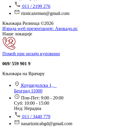
011 / 2199 276
riznicazemun@gmail.com
Књижара Ризница ©️2026
Израда wеб презентације:
Авокадо.рс
Наше локације
Помоћ при онлајн куповини
069/ 559 901 9
Књижара на Врачару
Крушедолска 1,
Београд 11000
Пон-Пет: 9:00 - 20:00
Суб: 10:00 - 15:00
Нед: Нерадна
011 / 3440 779
nasariznicabgd@gmail.com