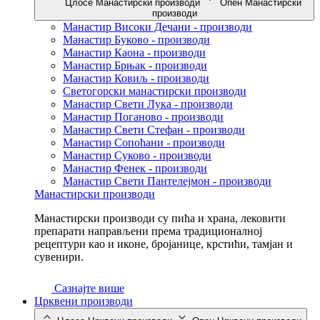
Цлосе Манастирски производи
Опен Манастирски
производи
Манастир Високи Дечани - производи
Манастир Буково - производи
Манастир Каона - производи
Манастир Брњак - производи
Манастир Ковиљ - производи
Светогорски манастирски производи
Манастир Свети Лука - производи
Манастир Поганово - производи
Манастир Свети Стефан - производи
Манастир Сопоћани - производи
Манастир Суково - производи
Манастир Фенек - производи
Манастир Свети Пантелејмон - производи
Манастирски производи
Манастирски производи су пића и храна, лековити
препарати направљени према традиционалној
рецептури као и иконе, бројанице, крстићи, тамјан и
сувенири.
Сазнајте више
Црквени производи