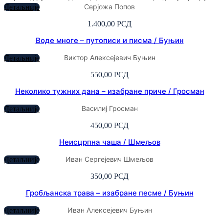
Серјожа Попов
Детаљније
1.400,00
РСД
Воде многе – путописи и писма / Буњин
Виктор Алексејевич Буњин
Детаљније
550,00
РСД
Неколико тужних дана – изабране приче / Гросман
Василиј Гросман
Детаљније
450,00
РСД
Неисцрпна чаша / Шмељов
Иван Сергејевич Шмељов
Детаљније
350,00
РСД
Гробљанска трава – изабране песме / Буњин
Иван Алексејевич Буњин
Детаљније