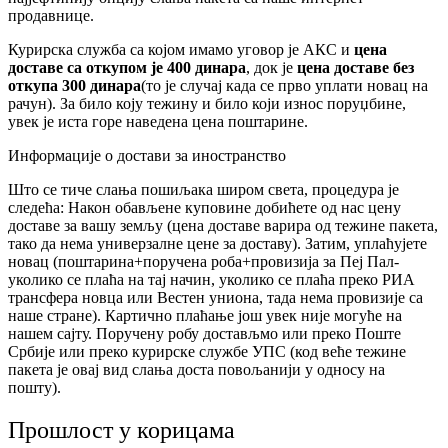
продавнице.
Курирска служба са којом имамо уговор је АКС и
цена
доставе са откупом је 400 динара
, док је
цена доставе без
откупа 300 динара
(то је случај када се прво уплати новац на
рачун). За било коју тежину и било који износ поруџбине,
увек је иста горе наведена цена поштарине.
Информације о достави за иностранство
Што се тиче слања пошиљака широм света, процедура је
следећа: Након обављене куповине добићете од нас цену
доставе за вашу земљу (цена доставе варира од тежине пакета,
тако да нема универзалне цене за доставу). Затим, уплаћујете
новац (поштарина+поручена роба+провизија за Пеј Пал-
уколико се плаћа на тај начин, уколико се плаћа преко РИА
трансфера новца или Вестен униона, тада нема провизије са
наше стране). Картично плаћање још увек није могуће на
нашем сајту. Поручену робу достављмо или преко Поште
Србије или преко курирске службе УПС (код веће тежине
пакета је овај вид слања доста повољанији у односу на
пошту).
Прошлост у корицама