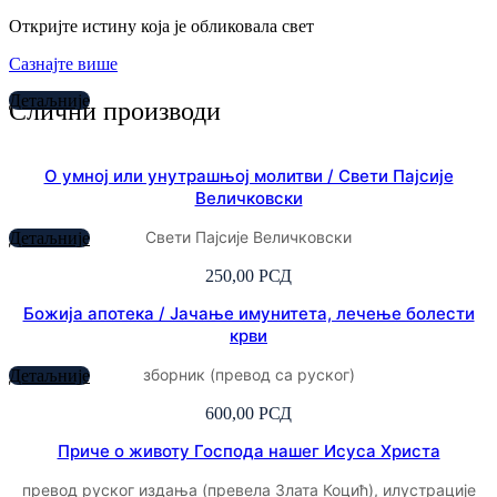
Откријте истину која је обликовала свет
Сазнајте више
Детаљније
Слични производи
О умној или унутрашњој молитви / Свети Пајсије
Величковски
Свети Пајсије Величковски
Детаљније
250,00
РСД
Божија апотека / Јачање имунитета, лечење болести
крви
зборник (превод са руског)
Детаљније
600,00
РСД
Приче о животу Господа нашег Исуса Христа
превод руског издања (превела Злата Коцић), илустрације