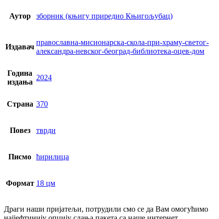
Аутор
зборник (књигу приредио Књигољубац)
православна-мисионарска-скола-при-храму-светог-
Издавач
александра-невског-београд-библиотека-оцев-дом
Година
2024
издања
Страна
370
Повез
тврди
Писмо
ћирилица
Формат
18 цм
Драги наши пријатељи, потрудили смо се да Вам омогућимо
најјефтинију опцију слања пакета са наше интернет