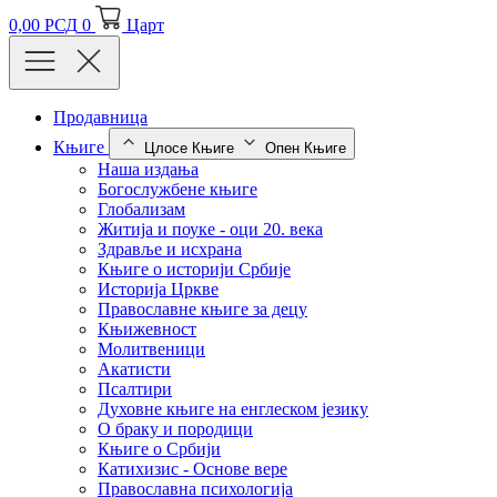
0,00
РСД
0
Царт
Продавница
Књиге
Цлосе Књиге
Опен Књиге
Наша издања
Богослужбене књиге
Глобализам
Житија и поуке - оци 20. века
Здравље и исхрана
Књиге о историји Србије
Историја Цркве
Православне књиге за децу
Књижевност
Молитвеници
Акатисти
Псалтири
Духовне књиге на енглеском језику
О браку и породици
Књиге о Србији
Катихизис - Основе вере
Православна психологија