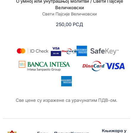
О умној или унутрашњој молитви / Свети Пајсије
Величковски
Свети Пајсије Величковски
250,00
РСД
Све цене су изражене са урачунатим ПДВ-ом.
Књижара у