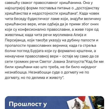
савешћу сваког православног хришћанина. Она у
најоштријој форми поставља питање о „достојанству
хришћанства и недостојности хришћана“. Када човек
чита беседу будистичког ламе који, знајући величину
хришћанске вере, ипак одбија да је прими због оних
који су конфесионално православни, а живе горе од
животиња; када чита речи муслимана Алија и
Персијанца, који такође указују на дубину палости и
пропалости православних верника; када га стреља
болни поглед Бурјата који су формално крштени, а
ненаучени православној вери – остаје му само да се
сети громких речи Светог Јована Златоуста:“Кад би ми
били хришћани као што треба, не би било ниједног
незнабошца. Незнабошци суде о догмату не по
догмату, но по делима и животу“.
Прошлост у