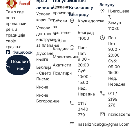
Брзи
Популарно
Контакт
Земуну
Црквени
линкови
Књижара у
Његошева
Тамо где
производи
Услови
Београду
7,
вера
коришћења
Сетови
Крушедолска
Земун
проналази
за
1,
Услови
11080
реч, а
крштење
Београд
доставе и
традиција
Пон-
11000
инструкције
Тамјан
своје
Пет:
за плаћање
трајање.
Пон-
Кандила
9:00 -
Фацебоок
Духовне
Пет:
20:00
Молитвеници
књиге
9:00 -
Суб:
Позовите
Акатисти
20:00
09:00 -
Библија
нас
Суб:
15:00
- Свето
Псалтири
10:00 -
Нед:
Писмо
15:00
Нерадна
Иконе
Нед:
011 /
Нерадна
Иконе
2199
Богородице
011 /
276
3440
riznicaze
779
nasariznicabgd@gmail.com