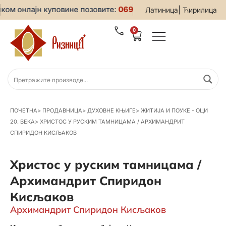
ом онлајн куповине позовите:
069/5599-019
• За све инфор
|
Латиница
Ћирилица
0
ПОЧЕТНА
>
ПРОДАВНИЦА
>
ДУХОВНЕ КЊИГЕ
>
ЖИТИЈА И ПОУКЕ - ОЦИ
20. ВЕКА
>
ХРИСТОС У РУСКИМ ТАМНИЦАМА / АРХИМАНДРИТ
СПИРИДОН КИСЉАКОВ
Христос у руским тамницама /
Архимандрит Спиридон
Кисљаков
Архимандрит Спиридон Кисљаков