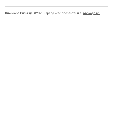
Књижара Ризница ©️2026
Израда wеб презентације:
Авокадо.рс