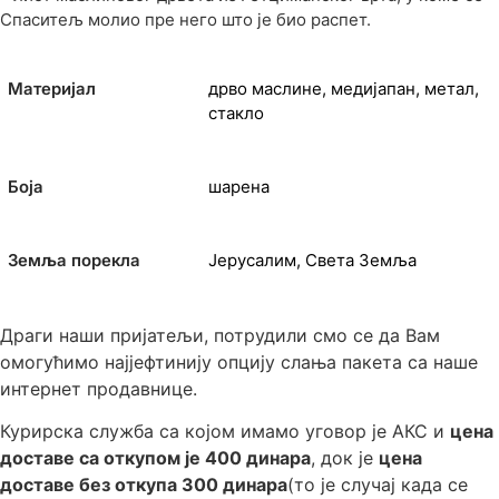
Спаситељ молио пре него што је био распет.
Материјал
дрво маслине, медијапан, метал,
стакло
Боја
шарена
Земља порекла
Јерусалим, Света Земља
Драги наши пријатељи, потрудили смо се да Вам
омогућимо најјефтинију опцију слања пакета са наше
интернет продавнице.
Курирска служба са којом имамо уговор је АКС и
цена
доставе са откупом је 400 динара
, док је
цена
доставе без откупа 300 динара
(то је случај када се