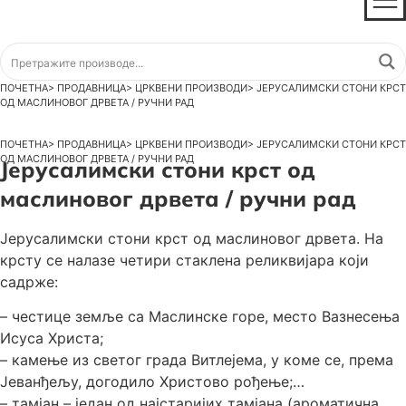
ПОЧЕТНА
>
ПРОДАВНИЦА
>
ЦРКВЕНИ ПРОИЗВОДИ
>
ЈЕРУСАЛИМСКИ СТОНИ КРСТ
ОД МАСЛИНОВОГ ДРВЕТА / РУЧНИ РАД
ПОЧЕТНА
>
ПРОДАВНИЦА
>
ЦРКВЕНИ ПРОИЗВОДИ
>
ЈЕРУСАЛИМСКИ СТОНИ КРСТ
ОД МАСЛИНОВОГ ДРВЕТА / РУЧНИ РАД
Јерусалимски стони крст од
маслиновог дрвета / ручни рад
Јерусалимски стони крст од маслиновог дрвета. На
крсту се налазе четири стаклена реликвијара који
садрже:
– честице земље са Маслинске горе, место Вазнесења
Исуса Христа;
– камење из светог града Витлејема, у коме се, према
Јеванђељу, догодило Христово рођење;
– тамјан – један од најстаријих тамјана (ароматична