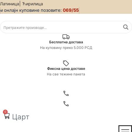
Скочите
|
Латиница
Ћирилица
онлајн куповине позовите:
на
069/5599-019
• За све информац
садржај
Бесплатна достава
На куповину преко 5.000 РСД
Фиксна цена доставе
На све тежине пакета
0
Царт