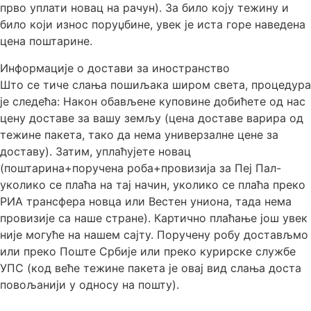
прво уплати новац на рачун). За било коју тежину и
било који износ поруџбине, увек је иста горе наведена
цена поштарине.
Информације о достави за иностранство
Што се тиче слања пошиљака широм света, процедура
је следећа: Након обављене куповине добићете од нас
цену доставе за вашу земљу (цена доставе варира од
тежине пакета, тако да нема универзалне цене за
доставу). Затим, уплаћујете новац
(поштарина+поручена роба+провизија за Пеј Пал-
уколико се плаћа на тај начин, уколико се плаћа преко
РИА трансфера новца или Вестен униона, тада нема
провизије са наше стране). Картично плаћање још увек
није могуће на нашем сајту. Поручену робу достављмо
или преко Поште Србије или преко курирске службе
УПС (код веће тежине пакета је овај вид слања доста
повољанији у односу на пошту).