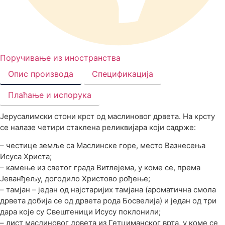
Поручивање из иностранства
Опис производа
Спецификација
Плаћање и испорука
Јерусалимски стони крст од маслиновог дрвета. На крсту
се налазе четири стаклена реликвијара који садрже:
– честице земље са Маслинске горе, место Вазнесења
Исуса Христа;
– камење из светог града Витлејема, у коме се, према
Јеванђељу, догодило Христово рођење;
– тамјан – један од најстаријих тамјана (ароматична смола
дрвета добија се од дрвета рода Босвелија) и један од три
дара које су Свештеници Исусу поклонили;
– лист маслиновог дрвета из Гетциманског врта, у коме се