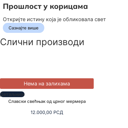
Прошлост у корицама
Откријте истину која је обликовала свет
Сазнајте више
Слични производи
Детаљније
Детаљније
Славски свећњак од црног мермера
Славски свећња
12.000,00
РСД