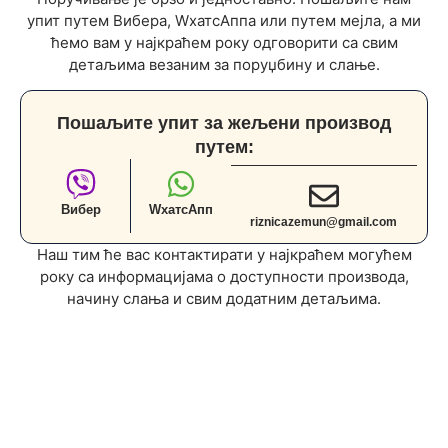
упит путем Вибера, WхатсАппа или путем мејла, а ми
ћемо вам у најкраћем року одговорити са свим
детаљима везаним за поруџбину и слање.
Пошаљите упит за жељени производ
путем:
Вибер
WхатсАпп
riznicazemun@gmail.com
Наш тим ће вас контактирати у најкраћем могућем
року са информацијама о доступности производа,
начину слања и свим додатним детаљима.