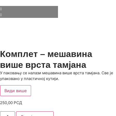
Комплет – мешавина
више врста тамјана
У паковању се налази мешавина више врста тамјана. Све је
упаковано у пластичној кутији.
Види више
250,00
РСД