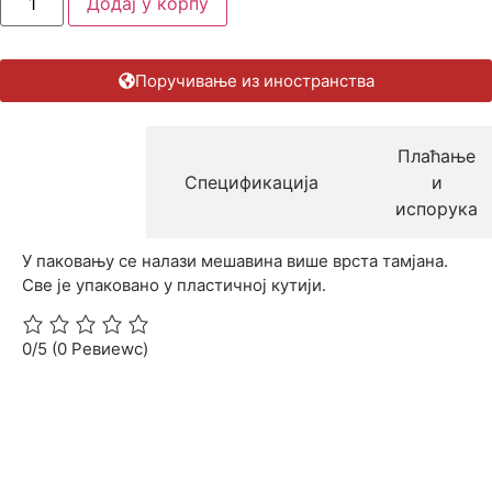
Додај у корпу
Поручивање из иностранства
Плаћање
Опис
Спецификација
и
производа
испорука
У паковању се налази мешавина више врста тамјана.
Све је упаковано у пластичној кутији.
0/5
(0 Ревиеwс)
Прошлост у корицама
Откријте истину која је
обликовала свет