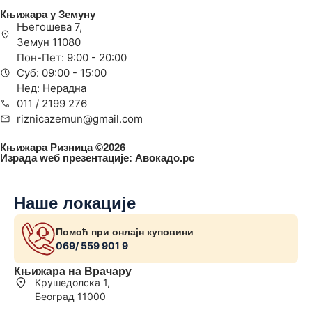
Књижара у Земуну
Његошева 7,
Земун 11080
Пон-Пет: 9:00 - 20:00
Суб: 09:00 - 15:00
Нед: Нерадна
011 / 2199 276
riznicazemun@gmail.com
Књижара Ризница ©️2026
Израда wеб презентације:
Авокадо.рс
Наше локације
Помоћ при онлајн куповини
069/ 559 901 9
Књижара на Врачару
Крушедолска 1,
Београд 11000