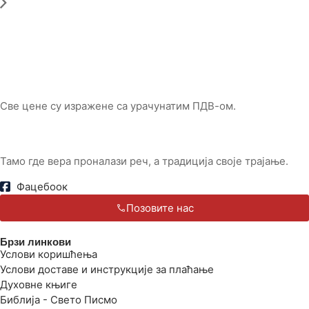
Све цене су изражене са урачунатим ПДВ-ом.
Тамо где вера проналази реч, а традиција своје трајање.
Фацебоок
Позовите нас
Брзи линкови
Услови коришћења
Услови доставе и инструкције за плаћање
Духовне књиге
Библија - Свето Писмо