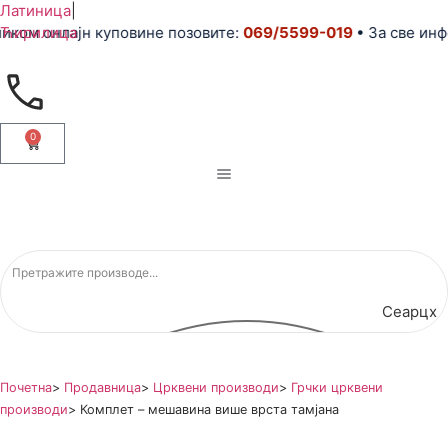
Латиница
|
ком онлајн куповине позовите:
Ћирилица
069/5599-019
• За све инфо
0
Сеарцх
Почетна
>
Продавница
>
Црквени производи
>
Грчки црквени
производи
>
Комплет – мешавина више врста тамјана