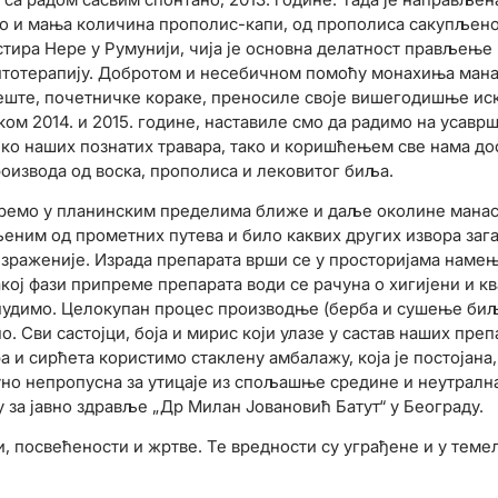
као и мања количина прополис-капи, од прополиса сакупљен
стира Нере у Румунији, чија је основна делатност прављење
фитотерапију. Добротом и несебичном помоћу монахиња мана
еште, почетничке кораке, преносиле своје вишегодишње иск
ом 2014. и 2015. године, наставиле смо да радимо на усавр
еко наших познатих травара, тако и коришћењем све нама до
роизвода од воска, прополиса и лековитог биља.
ремо у планинским пределима ближе и даље околине манаст
љеним од прометних путева и било каквих других извора заг
ајизраженије. Израда препарата врши се у просторијама нам
вакој фази припреме препарата води се рачуна о хигијени и кв
 нудимо. Целокупан процес производње (берба и сушење биљ
. Сви састојци, боја и мирис који улазе у састав наших пре
 и сирћета користимо стаклену амбалажу, која је постојана,
уно непропусна за утицаје из спољашње средине и неутралн
 за јавно здравље „Др Милан Јовановић Батут“ у Београду.
ви, посвећености и жртве. Те вредности су уграђене и у те