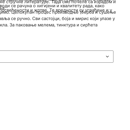
не стручне литературе. Тада смо почеле са израдом и
оди се рачуна о хигијени и квалитету рада, како
ља.
 посвећености и жртве. Те вредности су уграђене и у
удимо. Целокупан процес производње (берба и сушење
ља се ручно. Сви састојци, боја и мирис који улазе у
кла. За паковање мелема, тинктура и сирћета
рна на атмосферске утицаје и разлике у температури,
и неутрална. Контрола квалитета свих наших
илан Јовановић Батут“ у Београду.