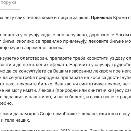
спорука
 негу свих типова коже и лица и за акне.
Примена:
Крема с
 лечења у случају када је оно нарушено, даровано је Богом
 биља. Уколико се правилно примењују, лековите биљке мо
које муче савременог човека.
изузетно благотворан, препарате треба користити уз дозу оп
вести и до нежељених ефеката. Нарочито у случају трудноћ
мо да се консултујете са Вашим изабраним лекаром пре нег
ти да се употреба природних препарата не коси са достигну
то тако, лековите биљке, баш као ни синтетичке лекове, не 
оне не могу имати. Лекови (природни или синтетички) јесу с
ше здравље, и наш живот, и наша болест, и свако наше страд
ребно.
ом и да нам кроз Своје помоћнике – лекаре, или кроз своју 
и тела наших.
са радом сасвим спонтано, 2013. године. Тада је направљен