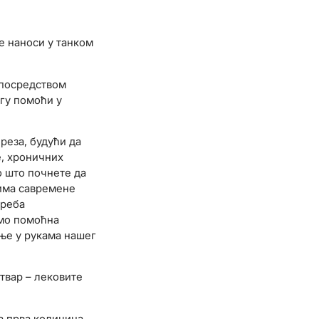
е наноси у танком
 посредством
гу помоћи у
реза, будући да
е, хроничних
о што почнете да
ћима савремене
треба
амо помоћна
ање у рукама нашег
твар – лековите
а прва количина