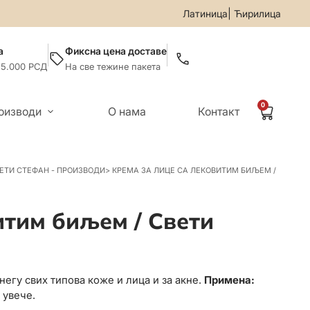
9-019
• За све информације и помоћ приликом онлајн купови
|
Латиница
Ћирилица
а
Фиксна цена доставе
 5.000 РСД
На све тежине пакета
0
оизводи
О нама
Контакт
ЕТИ СТЕФАН - ПРОИЗВОДИ
>
КРЕМА ЗА ЛИЦЕ СА ЛЕКОВИТИМ БИЉЕМ /
итим биљем / Свети
егу свих типова коже и лица и за акне.
Примена:
 увече.