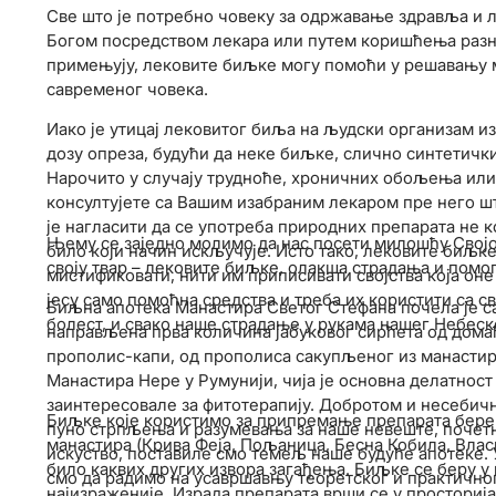
Све што је потребно човеку за одржавање здравља и л
Богом посредством лекара или путем коришћења разн
примењују, лековите биљке могу помоћи у решавању м
савременог човека.
Иако је утицај лековитог биља на људски организам из
дозу опреза, будући да неке биљке, слично синтетичк
Нарочито у случају трудноће, хроничних обољења или 
консултујете са Вашим изабраним лекаром пре него шт
је нагласити да се употреба природних препарата не 
Њему се заједно молимо да нас посети милошћу Својом
било који начин искључује. Исто тако, лековите биљке
своју твар – лековите биљке, олакша страдања и пом
мистификовати, нити им приписивати својства која оне
јесу само помоћна средства и треба их користити са с
Биљна апотека Манастира Светог Стефана почела је са 
болест, и свако наше страдање у рукама нашег Небеско
направљена прва количина јабуковог сирћета од домаћ
прополис-капи, од прополиса сакупљеног из манастир
Манастира Нере у Румунији, чија је основна делатнос
заинтересовале за фитотерапију. Добротом и несебич
Биљке које користимо за припремање препарата бер
пуно стрпљења и разумевања за наше невеште, почет
манастира (Крива Феја, Пољаница, Бесна Кобила, Влас
искуство, поставиле смо темељ наше будуће апотеке. У
било каквих других извора загађења. Биљке се беру у 
смо да радимо на усавршавњу теоретског и практичног
најизраженије. Израда препарата врши се у просториј