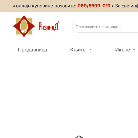
м онлајн куповине позовите:
069/5599-019
• За све информ
Продавница
Књиге
Иконе