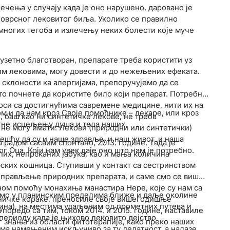
ечења у случају када је оно нарушено, даровано је
оврсног лековитог биља. Уколико се правилно
ногих тегоба и излечењу неких болести које муче
узетно благотворан, препарате треба користити уз
им лековима, могу довести и до нежељених ефеката.
склоности ка алергијама, препоручујемо да се
о почнете да користите било који препарат. Потребно
коси са достигнућима савремене медицине, нити их на
 и да нам кроз Своје помоћнике – лекаре, или кроз
, баш као ни синтетичке лекове, не треба
огне исцељењу душа и тела наших.
 не могу имати. Лекови (природни или синтетички)
вешћу да су и наше здравље, и наш живот, и наша
радом сасвим спонтано, 2013. године. Тада је
г Оца, Који нам увек даје оно што нам је потребно.
их, непрсканих јабука, као и мања количина
ских кошница. Ступивши у контакт са сестринством
т прављење природних препарата, и саме смо се више
ном помоћу монахиња манастира Нере, које су нам са
емо у планинским пределима ближе и даље околине
ничке кораке, преносиле своје вишегодишње
ина), на местима удаљеним од прометних путева и
поредо са тим, током 2014. и 2015. године, наставиле
периоду када је њихово лековито дејство
 знања из области фитотерапије, како преко наших
ама намењеним искључиво за ту делатност, а налазе се