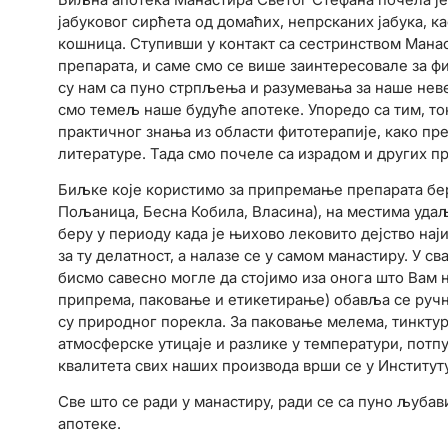
јабуковог сирћета од домаћих, непрсканих јабука, 
кошница. Ступивши у контакт са сестринством Мана
препарата, и саме смо се више заинтересовале за 
су нам са пуно стрпљења и разумевања за наше нев
смо темељ наше будуће апотеке. Упоредо са тим, ток
практичног знања из области фитотерапије, како пр
литературе. Тада смо почеле са израдом и других п
Биљке које користимо за припремање препарата бе
Пољаница, Бесна Кобила, Власина), на местима уда
беру у периоду када је њихово лековито дејство н
за ту делатност, а налазе се у самом манастиру. У с
бисмо савесно могле да стојимо иза онога што Вам
припрема, паковање и етикетирање) обавља се ручно
су природног порекла. За паковање мелема, тинктура
атмосферске утицаје и разлике у температури, потп
квалитета свих наших производа врши се у Институту
Све што се ради у манастиру, ради се са пуно љуба
апотеке.