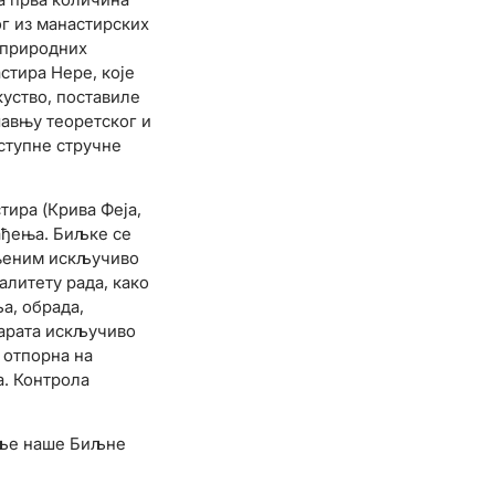
ог из манастирских
 природних
стира Нере, које
уство, поставиле
шавњу теоретског и
ступне стручне
ира (Крива Феја,
ађења. Биљке се
ењеним искључиво
алитету рада, како
а, обрада,
парата искључиво
 отпорна на
а. Контрола
меље наше Биљне