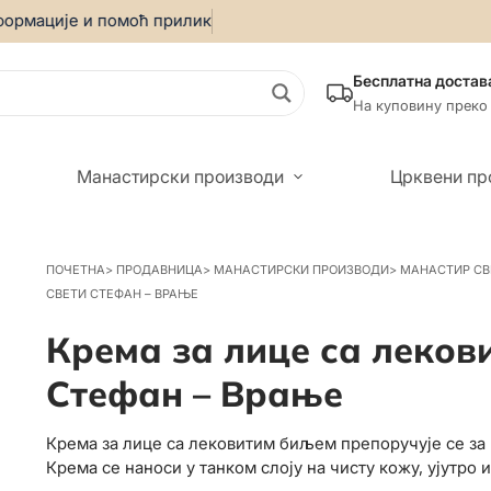
ације и помоћ приликом онлајн куповине позовите:
069/559
Бесплатна достав
На куповину преко
Манастирски производи
Црквени пр
ПОЧЕТНА
>
ПРОДАВНИЦА
>
МАНАСТИРСКИ ПРОИЗВОДИ
>
МАНАСТИР СВ
СВЕТИ СТЕФАН – ВРАЊЕ
Крема за лице са леков
Стефан – Врање
Крема за лице са лековитим биљем препоручује се за н
Крема се наноси у танком слоју на чисту кожу, ујутро и