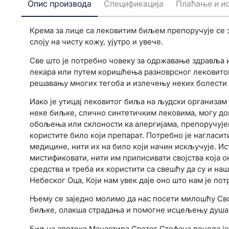
Опис производа
Спецификација
Плаћање и и
Крема за лице са лековитим биљем препоручује се за
слоју на чисту кожу, ујутро и увече.
Све што је потребно човеку за одржавање здравља и
лекара или путем коришћења разноврсног лековитог
решавању многих тегоба и излечењу неких болести 
Иако је утицај лековитог биља на људски организам 
неке биљке, слично синтетичким лековима, могу до
обољења или склоности ка алергијама, препоручује
користите било који препарат. Потребно је нагласи
медицине, нити их на било који начин искључује. Ис
мистификовати, нити им приписивати својства која 
средства и треба их користити са свешћу да су и на
Небеског Оца, Који нам увек даје оно што нам је пот
Њему се заједно молимо да нас посети милошћу Свој
биљке, олакша страдања и помогне исцељењу душа 
Биљна апотека Манастира Светог Стефана почела је 