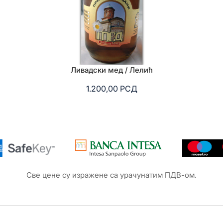
Ливадски мед / Лелић
1.200,00
РСД
Све цене су изражене са урачунатим ПДВ-ом.