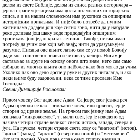
делом из свете Библије, делом из списа разних историчара –
јер на страним језицима има доста штампаних историјских
списа, а и на нашем словенском има рукописа са опширним
историјским приказима. И није било потребе да пуним
житницама додајем још које ситно зрно, нити да у набујале
реке доливам још шаку воде придодајући опширним
хроникама још један кратак летопис. Такође, нисам имао
потребу да учим оне који већ знају, нити да уразумљујем
разумне. Писања ове књиге латио сам се уз помоћ Божију
ради мог сопственог знања и читања у келији. Нисам је
састављао за друге на основу онога што знам, него сам само
сабирао из многих књига оно најбоље како бих могао да учим.
Уколико пак ово дело доспе у руке и других читалаца, и ако
неки њиме буду задовољни, нека се тиме прослави Име
Господње.
Свети Димитрије Ростовски
Првом човеку Бог даде име Адам. Са јеврејског језика реч
Адам преводи се као – земљани човек, или црвени, јер је
створен од црвене земље. На грчком пак језику име Адам
означава “микрокосмос”, тј. мали свет, јер је изведено од
назива четири стране великог света: истока, запада, севера и
југа. На грчком, четири стране света зову се “анатоли” (исток),
“дисис” (запад), “арктос” (север или поноћ) и “месимвриа”
(југ или подне). Узми прва слова ових грчких назива и