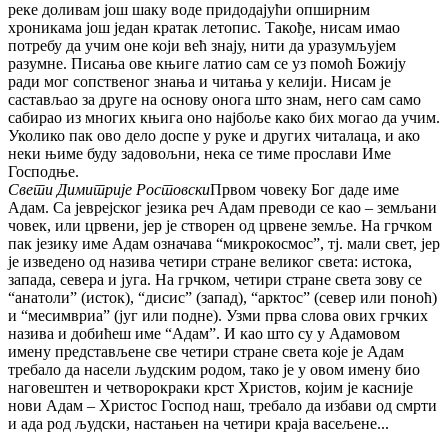
реке доливам још шаку воде придодајући опширним
хроникама још један кратак летопис. Такође, нисам имао
потребу да учим оне који већ знају, нити да уразумљујем
разумне. Писања ове књиге латио сам се уз помоћ Божију
ради мог сопственог знања и читања у келији. Нисам је
састављао за друге на основу онога што знам, него сам само
сабирао из многих књига оно најбоље како бих могао да учим.
Уколико пак ово дело доспе у руке и других читалаца, и ако
неки њиме буду задовољни, нека се тиме прослави Име
Господње.
Свети Димитрије Ростовски
Првом човеку Бог даде име
Адам. Са јеврејског језика реч Адам преводи се као – земљани
човек, или црвени, јер је створен од црвене земље. На грчком
пак језику име Адам означава “микрокосмос”, тј. мали свет, јер
је изведено од назива четири стране великог света: истока,
запада, севера и југа. На грчком, четири стране света зову се
“анатоли” (исток), “дисис” (запад), “арктос” (север или поноћ)
и “месимвриа” (југ или подне). Узми прва слова ових грчких
назива и добићеш име “Адам”. И као што су у Адамовом
имену представљене све четири стране света које је Адам
требало да насели људским родом, тако је у овом имену био
наговештен и четворокраки крст Христов, којим је касније
нови Адам – Христос Господ наш, требало да избави од смрти
и ада род људски, настањен на четири краја васељене...