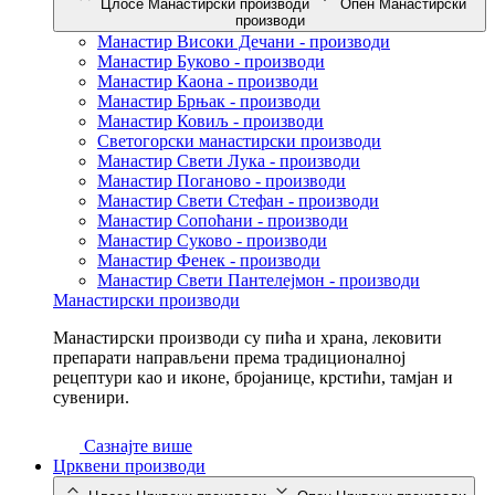
Цлосе Манастирски производи
Опен Манастирски
производи
Манастир Високи Дечани - производи
Манастир Буково - производи
Манастир Каона - производи
Манастир Брњак - производи
Манастир Ковиљ - производи
Светогорски манастирски производи
Манастир Свети Лука - производи
Манастир Поганово - производи
Манастир Свети Стефан - производи
Манастир Сопоћани - производи
Манастир Суково - производи
Манастир Фенек - производи
Манастир Свети Пантелејмон - производи
Манастирски производи
Манастирски производи су пића и храна, лековити
препарати направљени према традиционалној
рецептури као и иконе, бројанице, крстићи, тамјан и
сувенири.
Сазнајте више
Црквени производи