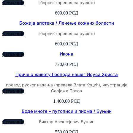
зборник (превод са руског)
Детаљније
600,00
РСД
Божија апотека / Лечење кожних болести
зборник (превод са руског)
Детаљније
600,00
РСД
Икона
Детаљније
770,00
РСД
Приче о животу Господа нашег Исуса Христа
превод руског издања (превела Злата Коцић), илустрације
Серјожа Попов
Детаљније
1.400,00
РСД
Воде многе – путописи и писма / Буњин
Виктор Алексејевич Буњин
Детаљније
550,00
РСД