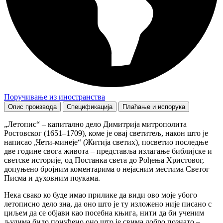
Поручивање из иностранства
Опис производа
Спецификација
Плаћање и испорука
„Летопис“ – капитално дело Димитрија митрополита
Ростовског (1651–1709), коме је овај светитељ, након што је
написао „Чети-минеје“ (Житија светих), посветио последње
две године свога живота – представља излагање библијске и
светске историје, од Постанка света до Рођења Христовог,
допуњено бројним коментарима о нејасним местима Светог
Писма и духовним поукама.
Нека свако ко буде имао прилике да види ово моје убого
летописно дело зна, да оно што је ту изложено није писано с
циљем да се објави као посебна књига, нити да би ученим
људима било понуђено оно што је свима добро познато –