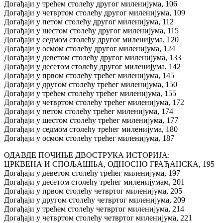
Догађаји у трећем столећу другог миленијума, 106
Догађаји у четвртом столећу другог миленијума, 109
Догађаји у петом столећу другог миленијума, 112
Догађаји у шестом столећу другог миленијума, 115
Догађаји у седмом столећу другог миленијума, 120
Догађаји у осмом столећу другог миленијума, 124
Догађаји у деветом столећу другог миленијума, 133
Догађаји у десетом столећу другог миленијума, 142
Догађаји у првом столећу трећег миленијума, 145
Догађаји у другом столећу трећег миленијума, 150
Догађаји у трећем столећу трећег миленијума, 155
Догађаји у четвртом столећу трећег миленијума, 172
Догађаји у петом столећу трећег миленијума, 174
Догађаји у шестом столећу трећег миленијума, 177
Догађаји у седмом столећу трећег миленијума, 180
Догађаји у осмом столећу трећег миленијума, 187
ОДАВДЕ ПОЧИЊЕ ДВОСТРУКА ИСТОРИЈА:
ЦРКВЕНА И СПОЉАШЊА, ОДНОСНО ГРАЂАНСКА, 195
Догађаји у деветом столећу трећег миленијума, 197
Догађаји у десетом столећу трећег миленијумам, 201
Догађаји у првом столећу четвртог миленијума, 205
Догађаји у другом столећу четвртог миленијума, 209
Догађаји у трећем столећу четвртог миленијума, 214
Догађаји у четвртом столећу четвртог миленијума, 221