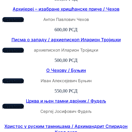
Архијереј – изабране хришћанске приче / Чехов
Антон Павлович Чехов
Детаљније
600,00
РСД
Писма о западу / архиепископ Иларион Тројицки
архиепископ Иларион Тројицки
Детаљније
500,00
РСД
О Чехову / Буњин
Иван Алексејевич Буњин
Детаљније
550,00
РСД
Црква и њен тамни двојник / Фудељ
Детаљније
Сергеј Јосифович Фудељ
Христос у руским тамницама / Архимандрит Спиридон