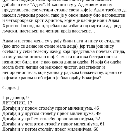
добићеш име “Адам”. И као што су у Адамовом имену
представљене све четири стране света које је Адам требало да
насели људским родом, тако је у овом имену био наговештен
и четворокраки крст Христов, којим је касније нови Адам –
Христос Господ наш, требало да избави од смрти и ада род
људски, настањен на четири краја васељене…
Адам и његова жена су у рају били наги и нису се стидели
(као што се данас не стиде мала деца), јер тада још нису
осећали у себи телесну жељу, која представља почетак стида,
и нису знали ништа о њој. Сама та њихова бестрасност и
невиност била им је као каква дивна одећа. И која би одећа
могла бити лепша од њиховог чистог, девственог и
непорочног тела, које ужива у рајском блаженству, храни се
рајском храном и обасјано је благодаћу Божијом?…
Садржај
Предговор, 9
ЛЕТОПИС, 17
Догађаји у првом столећу првог миленијума, 46
Догађаји у другом столећу првог миленијума, 49
Догађаји у трећем столећу првог миленијума, 52
Догађаји у четвртом столећу првог миленијума, 61
Догађаји у петом столећу првог миленијума, 66