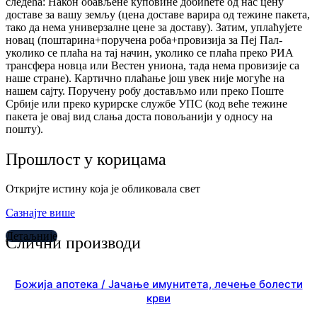
следећа: Након обављене куповине добићете од нас цену
доставе за вашу земљу (цена доставе варира од тежине пакета,
тако да нема универзалне цене за доставу). Затим, уплаћујете
новац (поштарина+поручена роба+провизија за Пеј Пал-
уколико се плаћа на тај начин, уколико се плаћа преко РИА
трансфера новца или Вестен униона, тада нема провизије са
наше стране). Картично плаћање још увек није могуће на
нашем сајту. Поручену робу достављмо или преко Поште
Србије или преко курирске службе УПС (код веће тежине
пакета је овај вид слања доста повољанији у односу на
пошту).
Прошлост у корицама
Откријте истину која је обликовала свет
Сазнајте више
Детаљније
Слични производи
Божија апотека / Јачање имунитета, лечење болести
крви