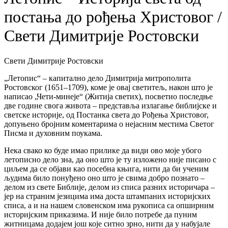
постања до рођења Христовог /
Свети Димитрије Ростовски
Свети Димитрије Ростовски
„Летопис“ – капитално дело Димитрија митрополита
Ростовског (1651–1709), коме је овај светитељ, након што је
написао „Чети-минеје“ (Житија светих), посветио последње
две године свога живота – представља излагање библијске и
светске историје, од Постанка света до Рођења Христовог,
допуњено бројним коментарима о нејасним местима Светог
Писма и духовним поукама.
Нека свако ко буде имао прилике да види ово моје убого
летописно дело зна, да оно што је ту изложено није писано с
циљем да се објави као посебна књига, нити да би ученим
људима било понуђено оно што је свима добро познато –
делом из свете Библије, делом из списа разних историчара –
јер на страним језицима има доста штампаних историјских
списа, а и на нашем словенском има рукописа са опширним
историјским приказима. И није било потребе да пуним
житницама додајем још које ситно зрно, нити да у набујале