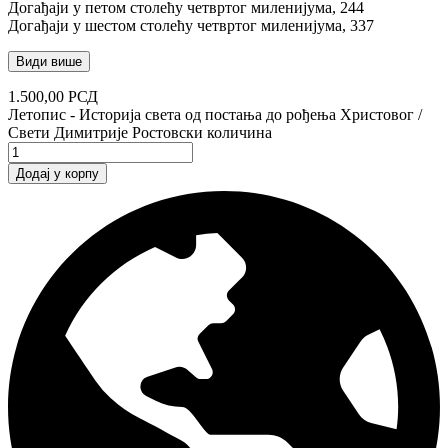
Догађаји у петом столећу четвртог миленијума, 244
Догађаји у шестом столећу четвртог миленијума, 337
Види више
1.500,00
РСД
Летопис - Историја света од постања до рођења Христовог /
Свети Димитрије Ростовски количина
Додај у корпу