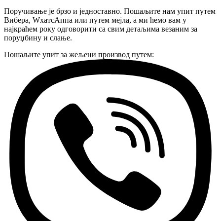
Поручивање је брзо и једноставно. Пошаљите нам упит путем
Вибера, WхатсАппа или путем мејла, а ми ћемо вам у
најкраћем року одговорити са свим детаљима везаним за
поруџбину и слање.
Пошаљите упит за жељени производ путем: