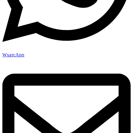
WхатсАпп