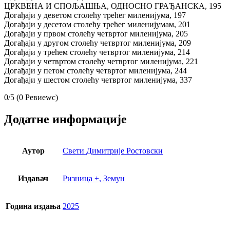
ЦРКВЕНА И СПОЉАШЊА, ОДНОСНО ГРАЂАНСКА, 195
Догађаји у деветом столећу трећег миленијума, 197
Догађаји у десетом столећу трећег миленијумам, 201
Догађаји у првом столећу четвртог миленијума, 205
Догађаји у другом столећу четвртог миленијума, 209
Догађаји у трећем столећу четвртог миленијума, 214
Догађаји у четвртом столећу четвртог миленијума, 221
Догађаји у петом столећу четвртог миленијума, 244
Догађаји у шестом столећу четвртог миленијума, 337
0/5
(0 Ревиеwс)
Додатне информације
Аутор
Свети Димитрије Ростовски
Издавач
Ризница +, Земун
Година издања
2025