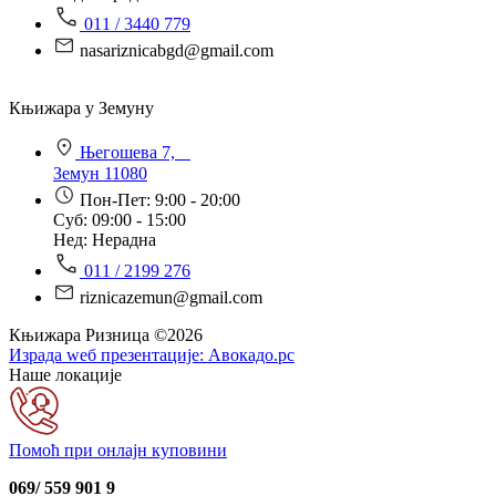
011 / 3440 779
nasariznicabgd@gmail.com
Књижара у Земуну
Његошева 7,
Земун 11080
Пон-Пет: 9:00 - 20:00
Суб: 09:00 - 15:00
Нед: Нерадна
011 / 2199 276
riznicazemun@gmail.com
Књижара Ризница ©️2026
Израда wеб презентације:
Авокадо.рс
Наше локације
Помоћ при онлајн куповини
069/ 559 901 9