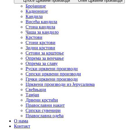
Цлосе Црквени производи
Опен Црквени производи
Бројанице
Кадионице
Кандила
Висећа кандила
Стона кандила
Чаша за кандило
Крстови
Стони крстови
Зидни крстови
Сетови за крштење
Опрема за венчање
Опрема за славу
Руски црквени производи
Српски црквени производи
Грчки црквени производи
Црквени производи из Јерусалима
Свећњаци
Тамјан
Дрвени крстићи
Православни накит
Српски сувенири
Православна одећа
О нама
Контакт