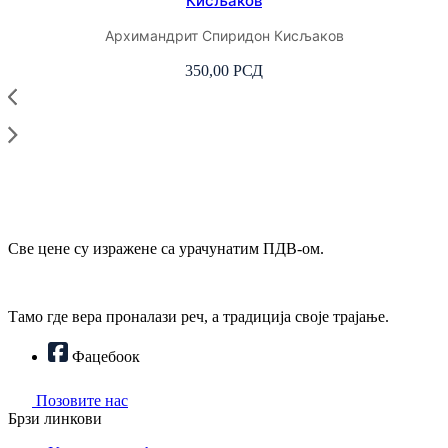
Кисљаков
Архимандрит Спиридон Кисљаков
350,00
РСД
Све цене су изражене са урачунатим ПДВ-ом.
Тамо где вера проналази реч, а традиција своје трајање.
Фацебоок
Позовите нас
Брзи линкови