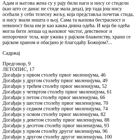
Адам и његова жена су у рају били наги и нису се стидели
(као што се данас не стиде мала деца), јер тада још нису
осећали у себи телесну жељу, која представља почетак стида,
и нису знали ништа о њој. Сама та њихова бестрасност и
невиност била им је као каква дивна одећа. И која би одећа
могла бити лепша од њиховог чистог, девственог и
непорочног тела, које ужива у рајском блаженству, храни се
рајском храном и обасјано је благодаћу Божијом?...
Садржај
Предговор, 9
ЛЕТОПИС, 17
Догађаји у првом столећу првог миленијума, 46
Догађаји у другом столећу првог миленијума, 49
Догађаји у трећем столећу првог миленијума, 52
Догађаји у четвртом столећу првог миленијума, 61
Догађаји у петом столећу првог миленијума, 66
Догађаји у шестом столећу првог миленијума, 70
Догађаји у седмом столећу првог миленијума, 74
Догађаји у осмом столећу првог миленијума, 82
Догађаји у деветом столећу првог миленијума, 88
Догађаји у десетом столећу првог миленијума, 93
Догађаји у првом столећу другог миленијума, 96
Догађаји у другом столећу другог миленијума, 100