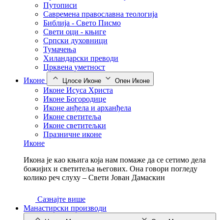
Путописи
Савремена православна теологија
Библија - Свето Писмо
Свети оци - књиге
Српски духовници
Тумачења
Хиландарски преводи
Црквена уметност
Иконе
Цлосе Иконе
Опен Иконе
Иконе Исуса Христа
Иконе Богородице
Иконе анђела и арханђела
Иконе светитеља
Иконе светитељки
Празничне иконе
Иконе
Икона је као књига која нам помаже да се сетимо дела
божијих и светитеља његових. Она говори погледу
колико реч слуху – Свети Јован Дамаскин
Сазнајте више
Манастирски производи