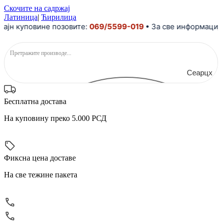
Скочите на садржај
Латиница
|
Ћирилица
куповине позовите:
069/5599-019
• За све информације и п
Сеарцх
Бесплатна достава
На куповину преко 5.000 РСД
Фиксна цена доставе
На све тежине пакета