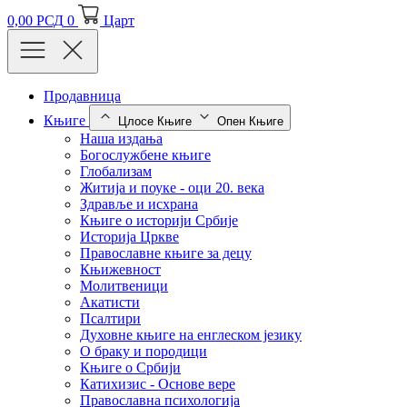
0,00
РСД
0
Царт
Продавница
Књиге
Цлосе Књиге
Опен Књиге
Наша издања
Богослужбене књиге
Глобализам
Житија и поуке - оци 20. века
Здравље и исхрана
Књиге о историји Србије
Историја Цркве
Православне књиге за децу
Књижевност
Молитвеници
Акатисти
Псалтири
Духовне књиге на енглеском језику
О браку и породици
Књиге о Србији
Катихизис - Основе вере
Православна психологија