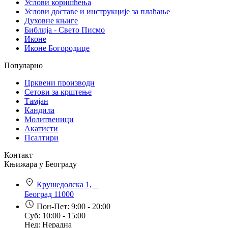
Услови коришћења
Услови доставе и инструкције за плаћање
Духовне књиге
Библија - Свето Писмо
Иконе
Иконе Богородице
Популарно
Црквени производи
Сетови за крштење
Тамјан
Кандила
Молитвеници
Акатисти
Псалтири
Контакт
Књижара у Београду
Крушедолска 1,
Београд 11000
Пон-Пет: 9:00 - 20:00
Суб: 10:00 - 15:00
Нед: Нерадна