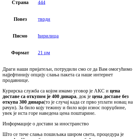
Страна
444
Повез
тврди
Писмо
ћирилица
Формат
21 цм
Драги наши пријатељи, потрудили смо се да Вам омогућимо
најјефтинију опцију слања пакета са наше интернет
продавнице.
Курирска служба са којом имамо уговор је АКС и
цена
доставе са откупом је 400 динара
, док је
цена доставе без
откупа 300 динара
(то је случај када се прво уплати новац на
рачун). За било коју тежину и било који износ поруџбине,
увек је иста горе наведена цена поштарине.
Информације о достави за иностранство
Што се тиче слања пошиљака широм света, процедура је