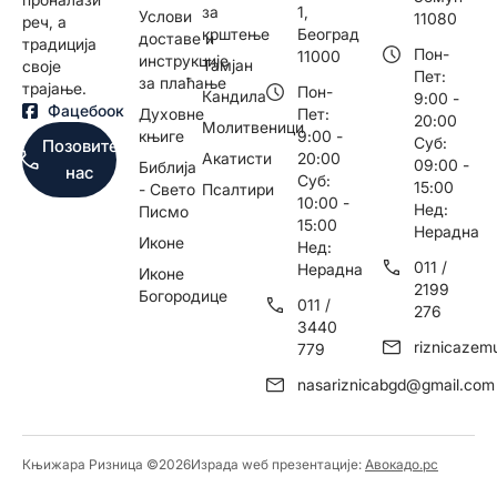
за
1,
Услови
11080
реч, а
крштење
Београд
доставе и
традиција
Пон-
11000
инструкције
Тамјан
своје
Пет:
за плаћање
трајање.
Пон-
Кандила
9:00 -
Фацебоок
Духовне
Пет:
20:00
Молитвеници
књиге
9:00 -
Суб:
Позовите
Акатисти
20:00
09:00 -
Библија
нас
Суб:
15:00
- Свето
Псалтири
10:00 -
Нед:
Писмо
15:00
Нерадна
Иконе
Нед:
011 /
Нерадна
Иконе
2199
Богородице
011 /
276
3440
riznicaze
779
nasariznicabgd@gmail.com
Књижара Ризница ©️2026
Израда wеб презентације:
Авокадо.рс