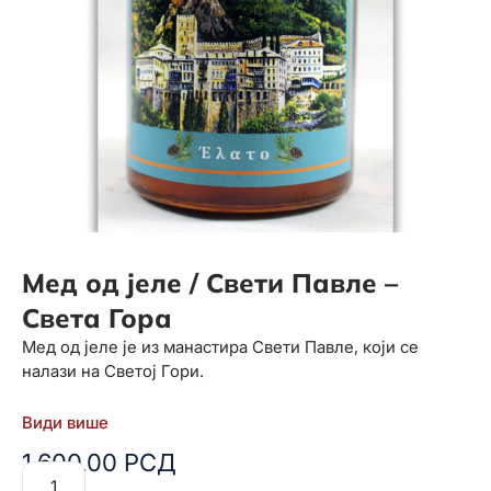
Мед од јеле / Свети Павле –
Света Гора
Мед од јеле је из манастира Свети Павле, који се
налази на Светој Гори.
Види више
1.600,00
РСД