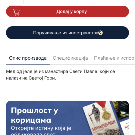
Додај у корпу
Поручивање из иностранства
Опис производа
Спецификација
Плаћање и испор
Мед од јеле је из манастира Свети Павле, који се
налази на Светој Гори.
Прошлост у
корицама
Откријте истину која је
обликовала свет