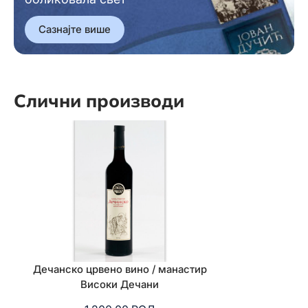
Сазнајте више
Слични производи
Дечанско црвено вино / манастир
Природни сапун
Високи Дечани