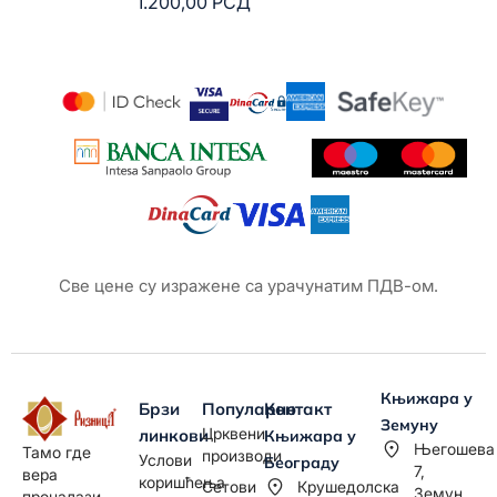
1.200,00
РСД
4
Све цене су изражене са урачунатим ПДВ-ом.
Књижара у
Брзи
Популарно
Контакт
Земуну
Црквени
линкови
Књижара у
Његошева
Тамо где
производи
Услови
Београду
7,
вера
коришћења
Сетови
Крушедолска
Земун
проналази