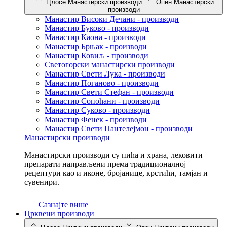
Цлосе Манастирски производи
Опен Манастирски
производи
Манастир Високи Дечани - производи
Манастир Буково - производи
Манастир Каона - производи
Манастир Брњак - производи
Манастир Ковиљ - производи
Светогорски манастирски производи
Манастир Свети Лука - производи
Манастир Поганово - производи
Манастир Свети Стефан - производи
Манастир Сопоћани - производи
Манастир Суково - производи
Манастир Фенек - производи
Манастир Свети Пантелејмон - производи
Манастирски производи
Манастирски производи су пића и храна, лековити
препарати направљени према традиционалној
рецептури као и иконе, бројанице, крстићи, тамјан и
сувенири.
Сазнајте више
Црквени производи