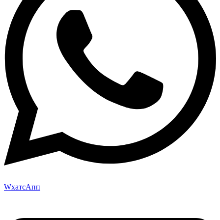
WхатсАпп