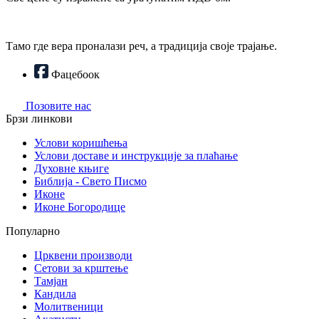
Тамо где вера проналази реч, а традиција своје трајање.
Фацебоок
Позовите нас
Брзи линкови
Услови коришћења
Услови доставе и инструкције за плаћање
Духовне књиге
Библија - Свето Писмо
Иконе
Иконе Богородице
Популарно
Црквени производи
Сетови за крштење
Тамјан
Кандила
Молитвеници