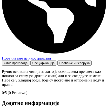
Поручивање из иностранства
Опис производа
Спецификација
Плаћање и испорука
Ручно осликана чинија за жито је осмишљена пре свега као
поклон за славу (за држање жита) али и за све друге намене.
Пере се у хладној боди. Боје су постојане и отпорне на воду и
прање!
0/5
(0 Ревиеwс)
Додатне информације