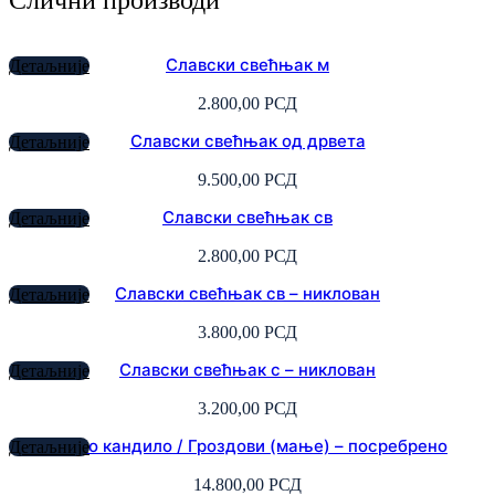
Слични производи
Славски свећњак м
Детаљније
2.800,00
РСД
Славски свећњак од дрвета
Детаљније
9.500,00
РСД
Славски свећњак св
Детаљније
2.800,00
РСД
Славски свећњак св – никлован
Детаљније
3.800,00
РСД
Славски свећњак с – никлован
Детаљније
3.200,00
РСД
Стоно кандило / Гроздови (мање) – посребрено
Детаљније
14.800,00
РСД