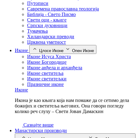
Путописи
Савремена православна теологија
Библија - Свето Писмо
Свети оци - књиге
Српски духовници
Тумачења
Хиландарски преводи
Црквена уметност
Иконе
Цлосе Иконе
Опен Иконе
Иконе Исуса Христа
Иконе Богородице
Иконе анђела и арханђела
Иконе светитеља
Иконе светитељки
Празничне иконе
Иконе
Икона је као књига која нам помаже да се сетимо дела
божијих и светитеља његових. Она говори погледу
колико реч слуху – Свети Јован Дамаскин
Сазнајте више
Манастирски производи