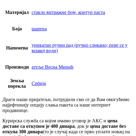
Материјал
стакло витражне боје, контур паста
Боја
шарена
уникатан ручни рад (ручно сликано; пере се у
Напомена
млакој води)
Производи
атеље Весна Минић
Земља
Србија
порекла
Драги наши пријатељи, потрудили смо се да Вам омогућимо
најјефтинију опцију слања пакета са наше интернет
продавнице.
Курирска служба са којом имамо уговор је АКС и
цена
доставе са откупом је 400 динара
, док је
цена доставе без
откупа 300 динара
(то је случај када се прво уплати новац на