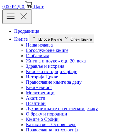
0,00
РСД
0
Царт
Продавница
Књиге
Цлосе Књиге
Опен Књиге
Наша издања
Богослужбене књиге
Глобализам
Житија и поуке - оци 20. века
Здравље и исхрана
Књиге о историји Србије
Историја Цркве
Православне књиге за децу
Књижевност
Молитвеници
Акатисти
Псалтири
Духовне књиге на енглеском језику
О браку и породици
Књиге о Србији
Катихизис - Основе вере
Православна психологија