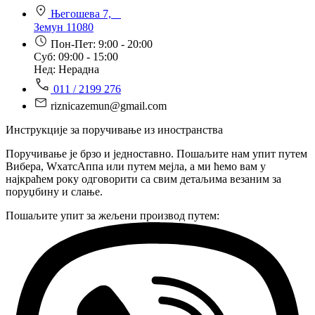
Његошева 7,
Земун 11080
Пон-Пет: 9:00 - 20:00
Суб: 09:00 - 15:00
Нед: Нерадна
011 / 2199 276
riznicazemun@gmail.com
Инструкције за поручивање из иностранства
Поручивање је брзо и једноставно. Пошаљите нам упит путем
Вибера, WхатсАппа или путем мејла, а ми ћемо вам у
најкраћем року одговорити са свим детаљима везаним за
поруџбину и слање.
Пошаљите упит за жељени производ путем: