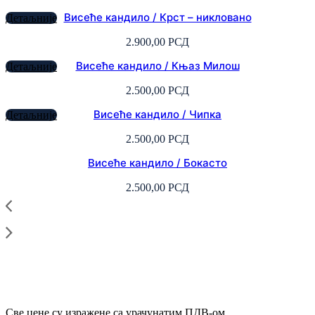
Висеће кандило / Крст – никловано
Детаљније
2.900,00
РСД
Висеће кандило / Књаз Милош
Детаљније
2.500,00
РСД
Висеће кандило / Чипка
Детаљније
2.500,00
РСД
Висеће кандило / Бокасто
2.500,00
РСД
Све цене су изражене са урачунатим ПДВ-ом.