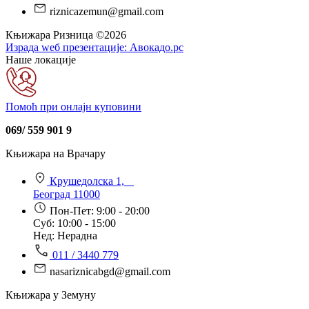
riznicazemun@gmail.com
Књижара Ризница ©️2026
Израда wеб презентације:
Авокадо.рс
Наше локације
Помоћ при онлајн куповини
069/ 559 901 9
Књижара на Врачару
Крушедолска 1,
Београд 11000
Пон-Пет: 9:00 - 20:00
Суб: 10:00 - 15:00
Нед: Нерадна
011 / 3440 779
nasariznicabgd@gmail.com
Књижара у Земуну