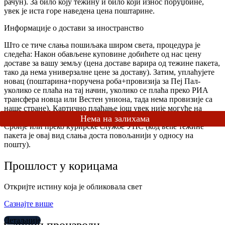
рачун). За било коју тежину и било који износ поруџбине,
увек је иста горе наведена цена поштарине.
Информације о достави за иностранство
Што се тиче слања пошиљака широм света, процедура је
следећа: Након обављене куповине добићете од нас цену
доставе за вашу земљу (цена доставе варира од тежине пакета,
тако да нема универзалне цене за доставу). Затим, уплаћујете
новац (поштарина+поручена роба+провизија за Пеј Пал-
уколико се плаћа на тај начин, уколико се плаћа преко РИА
трансфера новца или Вестен униона, тада нема провизије са
наше стране). Картично плаћање још увек није могуће на
нашем сајту. Поручену робу достављмо или преко Поште
Србије или преко курирске службе УПС (код веће тежине
пакета је овај вид слања доста повољанији у односу на
пошту).
Прошлост у корицама
Откријте истину која је обликовала свет
Сазнајте више
Детаљније