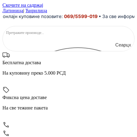
Скочите на садржај
Латиница
|
Ћирилица
лајн куповине позовите:
069/5599-019
• За све информациј
Сеарцх
Бесплатна достава
На куповину преко 5.000 РСД
Фиксна цена доставе
На све тежине пакета