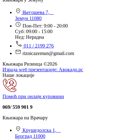
Његошева 7,
Земун 11080
Пон-Пет: 9:00 - 20:00
Суб: 09:00 - 15:00
Нед: Нерадна
011 / 2199 276
riznicazemun@gmail.com
Књижара Ризница ©️2026
Израда wеб презентације:
Авокадо.рс
Наше локације
Помоћ при онлајн куповини
069/ 559 901 9
Књижара на Врачару
Крушедолска 1,
Београд 11000