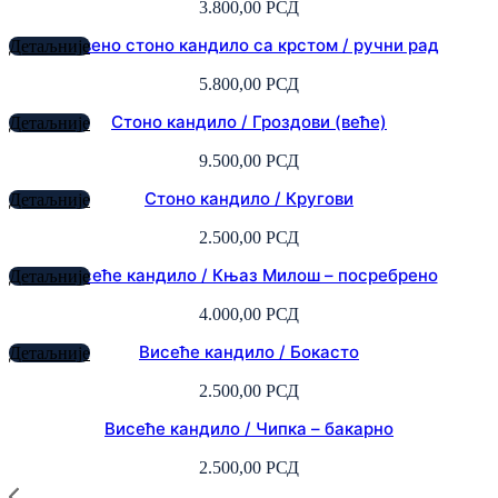
3.800,00
РСД
Дрвено стоно кандило са крстом / ручни рад
Детаљније
5.800,00
РСД
Стоно кандило / Гроздови (веће)
Детаљније
9.500,00
РСД
Стоно кандило / Кругови
Детаљније
2.500,00
РСД
Висеће кандило / Књаз Милош – посребрено
Детаљније
4.000,00
РСД
Висеће кандило / Бокасто
Детаљније
2.500,00
РСД
Висеће кандило / Чипка – бакарно
2.500,00
РСД