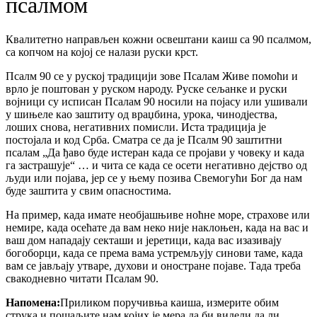
псалмом
Квалитетно направљен кожни освештани каиш са 90 псалмом,
са копчом на којој се налази руски крст.
Псалм 90 се у руској традицији зове Псалам Живе помоћи и
врло је поштован у руском народу. Руске сељанке и руски
војници су исписан Псалам 90 носили на појасу или ушивали
у шињеле као заштиту од враџбина, урока, чинодјества,
лоших снова, негативних помисли. Иста традиција је
постојала и код Срба. Сматра се да је Псалм 90 заштитни
псалам „Да ђаво буде истеран када се пројави у човеку и када
га застрашује“ … и чита се када се осети негативно дејство од
људи или појава, јер се у њему позива Свемогући Бог да нам
буде заштита у свим опасностима.
На пример, када имате необјашњиве ноћне море, страхове или
немире, када осећате да вам неко није наклоњен, када на вас и
ваш дом нападају секташи и јеретици, када вас изазивају
богоборци, када се према вама устремљују синови таме, када
вам се јављају утваре, духови и оностране појаве. Тада треба
свакодневно читати Псалам 90.
Напомена:
Приликом поручивња каиша, измерите обим
струка и пошаљите нам којих је мера да би видели да ли