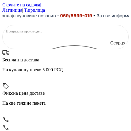
Скочите на садржај
Латиница
|
Ћирилица
ајн куповине позовите:
069/5599-019
• За све информациј
Сеарцх
Бесплатна достава
На куповину преко 5.000 РСД
Фиксна цена доставе
На све тежине пакета