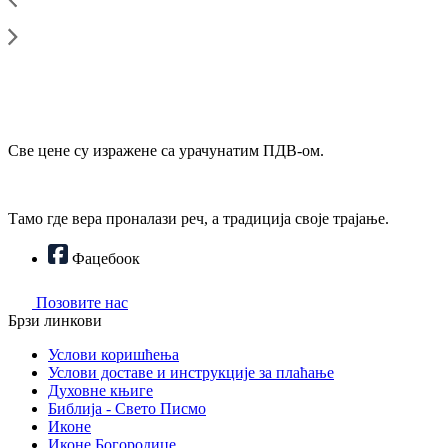
Све цене су изражене са урачунатим ПДВ-ом.
Тамо где вера проналази реч, а традиција своје трајање.
Фацебоок
Позовите нас
Брзи линкови
Услови коришћења
Услови доставе и инструкције за плаћање
Духовне књиге
Библија - Свето Писмо
Иконе
Иконе Богородице