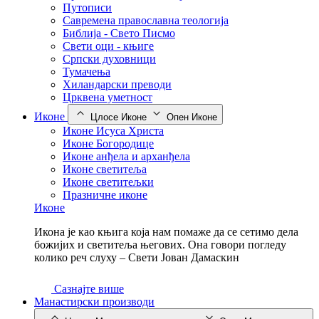
Путописи
Савремена православна теологија
Библија - Свето Писмо
Свети оци - књиге
Српски духовници
Тумачења
Хиландарски преводи
Црквена уметност
Иконе
Цлосе Иконе
Опен Иконе
Иконе Исуса Христа
Иконе Богородице
Иконе анђела и арханђела
Иконе светитеља
Иконе светитељки
Празничне иконе
Иконе
Икона је као књига која нам помаже да се сетимо дела
божијих и светитеља његових. Она говори погледу
колико реч слуху – Свети Јован Дамаскин
Сазнајте више
Манастирски производи