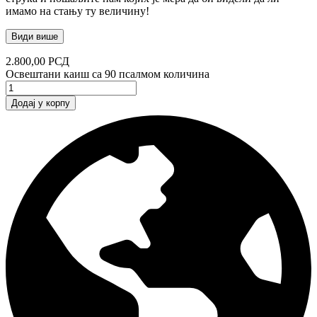
имамо на стању ту величину!
Види више
2.800,00
РСД
Освештани каиш са 90 псалмом количина
Додај у корпу