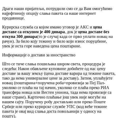
Драги наши пријатељи, потрудили смо се да Вам омогућимо
најјефтинију опцију слања пакета са наше интернет
продавнице.
Курирска служба са којом имамо уговор је АКС и
цена
доставе са откупом је 400 динара
, док је
цена доставе без
откупа 300 динара
(то је случај када се прво уплати новац на
рачун). За било коју тежину и било који износ поруџбине,
увек је иста горе наведена цена поштарине.
Информације о достави за иностранство
Што се тиче слања пошиљака широм света, процедура је
следећа: Након обављене куповине добићете од нас цену
доставе за вашу земљу (цена доставе варира од тежине пакета,
тако да нема универзалне цене за доставу). Затим, уплаћујете
новац (поштарина+поручена роба+провизија за Пеј Пал-
уколико се плаћа на тај начин, уколико се плаћа преко РИА
трансфера новца или Вестен униона, тада нема провизије са
наше стране). Картично плаћање још увек није могуће на
нашем сајту. Поручену робу достављмо или преко Поште
Србије или преко курирске службе УПС (код веће тежине
пакета је овај вид слања доста повољанији у односу на
пошту).