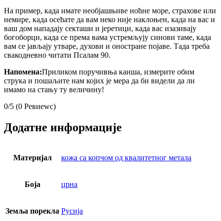
На пример, када имате необјашњиве ноћне море, страхове или
немире, када осећате да вам неко није наклоњен, када на вас и
ваш дом нападају секташи и јеретици, када вас изазивају
богоборци, када се према вама устремљују синови таме, када
вам се јављају утваре, духови и оностране појаве. Тада треба
свакодневно читати Псалам 90.
Напомена:
Приликом поручивња каиша, измерите обим
струка и пошаљите нам којих је мера да би видели да ли
имамо на стању ту величину!
0/5
(0 Ревиеwс)
Додатне информације
Материјал
кожа са копчом од квалитетног метала
Боја
црна
Земља порекла
Русија