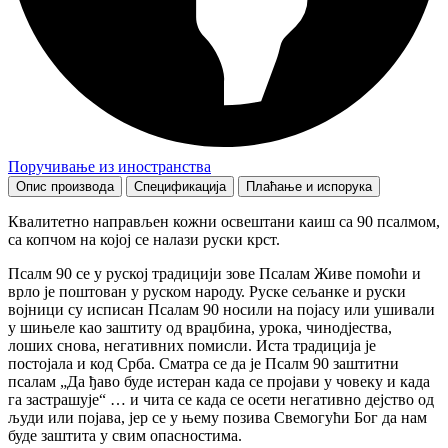
Поручивање из иностранства
Опис производа
Спецификација
Плаћање и испорука
Квалитетно направљен кожни освештани каиш са 90 псалмом,
са копчом на којој се налази руски крст.
Псалм 90 се у руској традицији зове Псалам Живе помоћи и
врло је поштован у руском народу. Руске сељанке и руски
војници су исписан Псалам 90 носили на појасу или ушивали
у шињеле као заштиту од враџбина, урока, чинодјества,
лоших снова, негативних помисли. Иста традиција је
постојала и код Срба. Сматра се да је Псалм 90 заштитни
псалам „Да ђаво буде истеран када се пројави у човеку и када
га застрашује“ … и чита се када се осети негативно дејство од
људи или појава, јер се у њему позива Свемогући Бог да нам
буде заштита у свим опасностима.