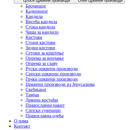
Цлосе Црквени производи
Опен Црквени производи
Бројанице
Кадионице
Кандила
Висећа кандила
Стона кандила
Чаша за кандило
Крстови
Стони крстови
Зидни крстови
Сетови за крштење
Опрема за венчање
Опрема за славу
Руски црквени производи
Српски црквени производи
Грчки црквени производи
Црквени производи из Јерусалима
Свећњаци
Тамјан
Дрвени крстићи
Православни накит
Српски сувенири
Православна одећа
О нама
Контакт