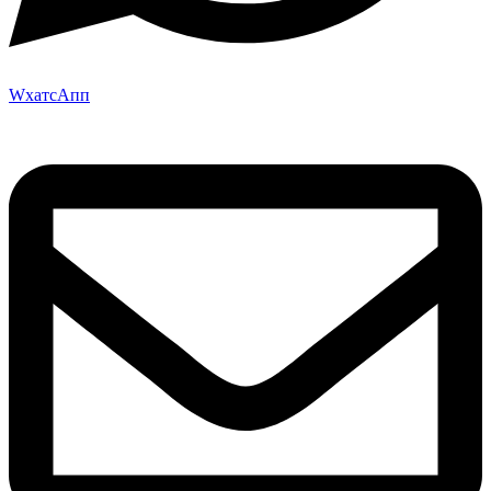
WхатсАпп