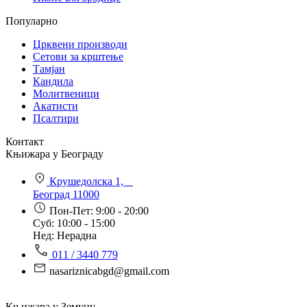
Популарно
Црквени производи
Сетови за крштење
Тамјан
Кандила
Молитвеници
Акатисти
Псалтири
Контакт
Књижара у Београду
Крушедолска 1,
Београд 11000
Пон-Пет: 9:00 - 20:00
Суб: 10:00 - 15:00
Нед: Нерадна
011 / 3440 779
nasariznicabgd@gmail.com
Књижара у Земуну