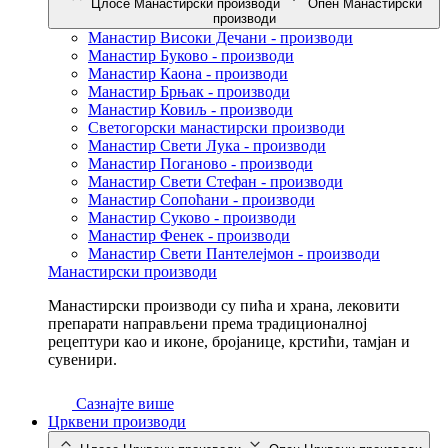
Цлосе Манастирски производи
Опен Манастирски
производи
Манастир Високи Дечани - производи
Манастир Буково - производи
Манастир Каона - производи
Манастир Брњак - производи
Манастир Ковиљ - производи
Светогорски манастирски производи
Манастир Свети Лука - производи
Манастир Поганово - производи
Манастир Свети Стефан - производи
Манастир Сопоћани - производи
Манастир Суково - производи
Манастир Фенек - производи
Манастир Свети Пантелејмон - производи
Манастирски производи
Манастирски производи су пића и храна, лековити
препарати направљени према традиционалној
рецептури као и иконе, бројанице, крстићи, тамјан и
сувенири.
Сазнајте више
Црквени производи