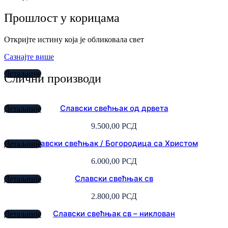
Прошлост у корицама
Откријте истину која је обликовала свет
Сазнајте више
Детаљније
Слични производи
Славски свећњак од дрвета
Детаљније
9.500,00
РСД
Славски свећњак / Богородица са Христом
Детаљније
6.000,00
РСД
Славски свећњак св
Детаљније
2.800,00
РСД
Славски свећњак св – никлован
Детаљније