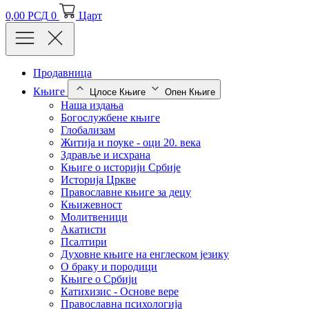
0,00
РСД
0
Царт
Продавница
Књиге
Цлосе Књиге
Опен Књиге
Наша издања
Богослужбене књиге
Глобализам
Житија и поуке - оци 20. века
Здравље и исхрана
Књиге о историји Србије
Историја Цркве
Православне књиге за децу
Књижевност
Молитвеници
Акатисти
Псалтири
Духовне књиге на енглеском језику
О браку и породици
Књиге о Србији
Катихизис - Основе вере
Православна психологија