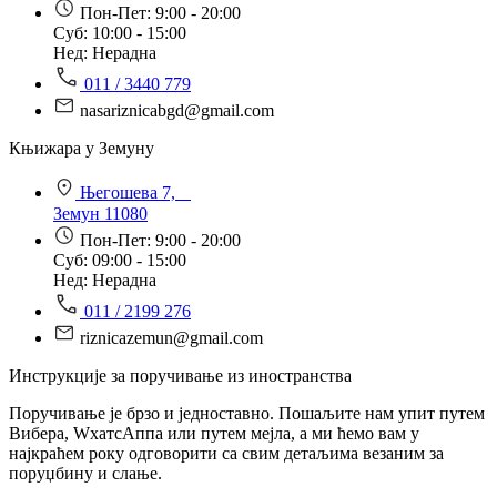
Пон-Пет: 9:00 - 20:00
Суб: 10:00 - 15:00
Нед: Нерадна
011 / 3440 779
nasariznicabgd@gmail.com
Књижара у Земуну
Његошева 7,
Земун 11080
Пон-Пет: 9:00 - 20:00
Суб: 09:00 - 15:00
Нед: Нерадна
011 / 2199 276
riznicazemun@gmail.com
Инструкције за поручивање из иностранства
Поручивање је брзо и једноставно. Пошаљите нам упит путем
Вибера, WхатсАппа или путем мејла, а ми ћемо вам у
најкраћем року одговорити са свим детаљима везаним за
поруџбину и слање.