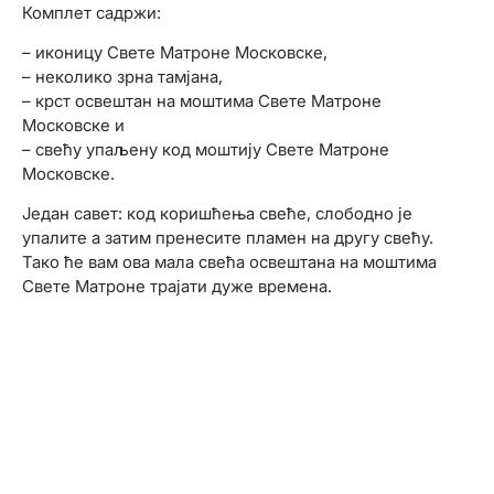
Комплет садржи:
– иконицу Свете Матроне Московске,
– неколико зрна тамјана,
– крст освештан на моштима Свете Матроне
Московске и
– свећу упаљену код моштију Свете Матроне
Московске.
Један савет: код коришћења свеће, слободно је
упалите а затим пренесите пламен на другу свећу.
Тако ће вам ова мала свећа освештана на моштима
Свете Матроне трајати дуже времена.
Прошлост у
корицама
Откријте истину која је