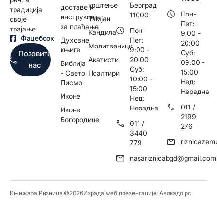
крштење
Београд
доставе и
традиција
Пон-
11000
инструкције
Тамјан
своје
Пет:
за плаћање
трајање.
Пон-
Кандила
9:00 -
Фацебоок
Духовне
Пет:
20:00
Молитвеници
књиге
9:00 -
Суб:
Позовите
Акатисти
20:00
09:00 -
Библија
нас
Суб:
15:00
- Свето
Псалтири
10:00 -
Нед:
Писмо
15:00
Нерадна
Иконе
Нед:
011 /
Нерадна
Иконе
2199
Богородице
011 /
276
3440
riznicaze
779
nasariznicabgd@gmail.com
Књижара Ризница ©️2026
Израда wеб презентације:
Авокадо.рс