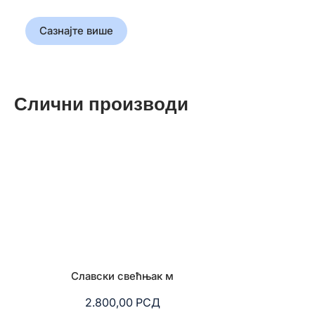
обликовала свет
Сазнајте више
Слични производи
Славски свећњак м
Славски све
2.800,00
РСД
12