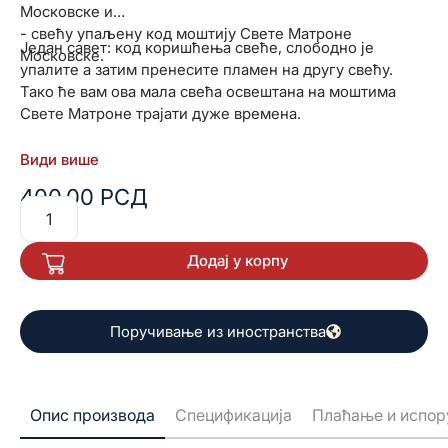
Московске и
- свећу упаљену код моштију Свете Матроне
Један савет: код коришћења свеће, слободно је
Московске.
упалите а затим пренесите пламен на другу свећу.
Тако ће вам ова мала свећа освештана на моштима
Свете Матроне трајати дуже времена.
Види више
400,00
РСД
Додај у корпу
Поручивање из иностранства
Опис производа
Спецификација
Плаћање и испор