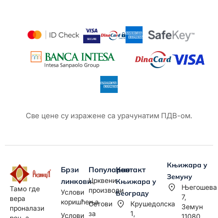
Све цене су изражене са урачунатим ПДВ-ом.
Књижара у
Брзи
Популарно
Контакт
Земуну
Црквени
линкови
Књижара у
Његошева
Тамо где
производи
Услови
Београду
7,
вера
коришћења
Сетови
Крушедолска
Земун
проналази
за
1,
Услови
11080
реч, а