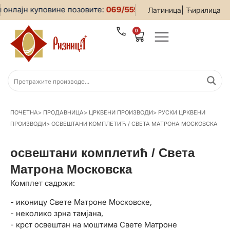
онлајн куповине позовите:
069/5599-019
• За све информац
|
Латиница
Ћирилица
0
ПОЧЕТНА
>
ПРОДАВНИЦА
>
ЦРКВЕНИ ПРОИЗВОДИ
>
РУСКИ ЦРКВЕНИ
ПРОИЗВОДИ
>
ОСВЕШТАНИ КОМПЛЕТИЋ / СВЕТА МАТРОНА МОСКОВСКА
освештани комплетић / Света
Матрона Московска
Комплет садржи:
- иконицу Свете Матроне Московске,
- неколико зрна тамјана,
- крст освештан на моштима Свете Матроне