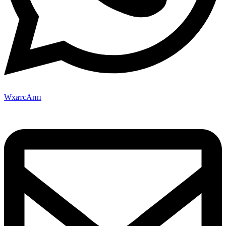
WхатсАпп