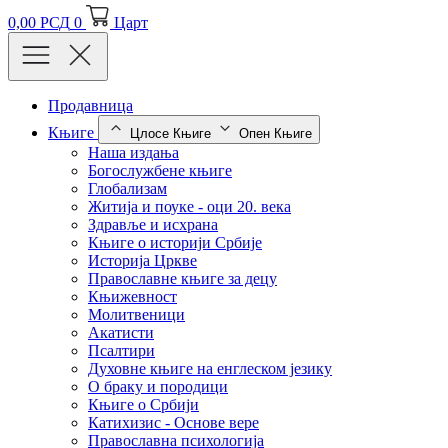
0,00
РСД
0
Царт
Продавница
Књиге
Цлосе Књиге
Опен Књиге
Наша издања
Богослужбене књиге
Глобализам
Житија и поуке - оци 20. века
Здравље и исхрана
Књиге о историји Србије
Историја Цркве
Православне књиге за децу
Књижевност
Молитвеници
Акатисти
Псалтири
Духовне књиге на енглеском језику
О браку и породици
Књиге о Србији
Катихизис - Основе вере
Православна психологија