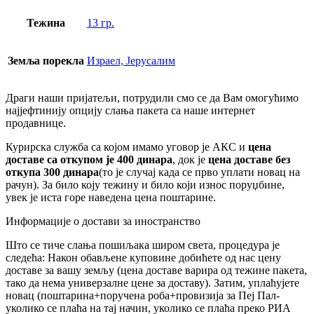
Тежина
13 гр.
Земља порекла
Израел, Јерусалим
Драги наши пријатељи, потрудили смо се да Вам омогућимо
најјефтинију опцију слања пакета са наше интернет
продавнице.
Курирска служба са којом имамо уговор је АКС и
цена
доставе са откупом је 400 динара
, док је
цена доставе без
откупа 300 динара
(то је случај када се прво уплати новац на
рачун). За било коју тежину и било који износ поруџбине,
увек је иста горе наведена цена поштарине.
Информације о достави за иностранство
Што се тиче слања пошиљака широм света, процедура је
следећа: Након обављене куповине добићете од нас цену
доставе за вашу земљу (цена доставе варира од тежине пакета,
тако да нема универзалне цене за доставу). Затим, уплаћујете
новац (поштарина+поручена роба+провизија за Пеј Пал-
уколико се плаћа на тај начин, уколико се плаћа преко РИА