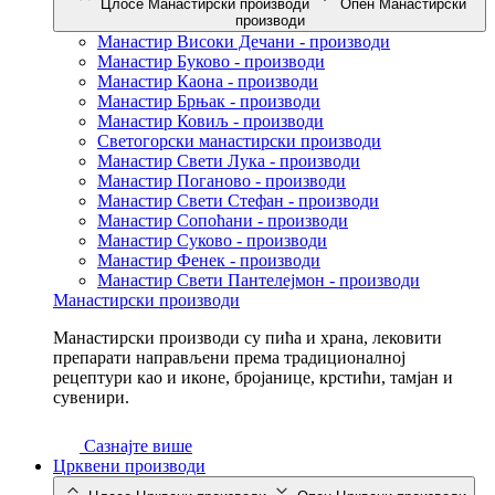
Цлосе Манастирски производи
Опен Манастирски
производи
Манастир Високи Дечани - производи
Манастир Буково - производи
Манастир Каона - производи
Манастир Брњак - производи
Манастир Ковиљ - производи
Светогорски манастирски производи
Манастир Свети Лука - производи
Манастир Поганово - производи
Манастир Свети Стефан - производи
Манастир Сопоћани - производи
Манастир Суково - производи
Манастир Фенек - производи
Манастир Свети Пантелејмон - производи
Манастирски производи
Манастирски производи су пића и храна, лековити
препарати направљени према традиционалној
рецептури као и иконе, бројанице, крстићи, тамјан и
сувенири.
Сазнајте више
Црквени производи