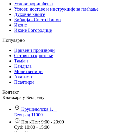
Услови коришћења
Услови доставе и инструкције за плаћање
Духовне књиге
Библија - Свето Писмо
Иконе
Иконе Богородице
Популарно
Црквени производи
Сетови за крштење
Тамјан
Кандила
Молитвеници
Акатисти
Псалтири
Контакт
Књижара у Београду
Крушедолска 1,
Београд 11000
Пон-Пет: 9:00 - 20:00
Суб: 10:00 - 15:00