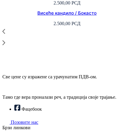
2.500,00
РСД
Висеће кандило / Бокасто
2.500,00
РСД
Све цене су изражене са урачунатим ПДВ-ом.
Тамо где вера проналази реч, а традиција своје трајање.
Фацебоок
Позовите нас
Брзи линкови