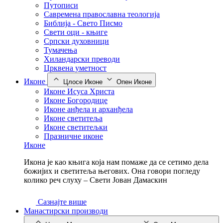
Путописи
Савремена православна теологија
Библија - Свето Писмо
Свети оци - књиге
Српски духовници
Тумачења
Хиландарски преводи
Црквена уметност
Иконе
Цлосе Иконе
Опен Иконе
Иконе Исуса Христа
Иконе Богородице
Иконе анђела и арханђела
Иконе светитеља
Иконе светитељки
Празничне иконе
Иконе
Икона је као књига која нам помаже да се сетимо дела
божијих и светитеља његових. Она говори погледу
колико реч слуху – Свети Јован Дамаскин
Сазнајте више
Манастирски производи