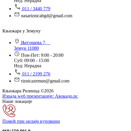
Нед: Нерадна
011 / 3440 779
nasariznicabgd@gmail.com
Књижара у Земуну
Његошева 7,
Земун 11080
Пон-Пет: 9:00 - 20:00
Суб: 09:00 - 15:00
Нед: Нерадна
011 / 2199 276
riznicazemun@gmail.com
Књижара Ризница ©️2026
Израда wеб презентације:
Авокадо.рс
Наше локације
Помоћ при онлајн куповини