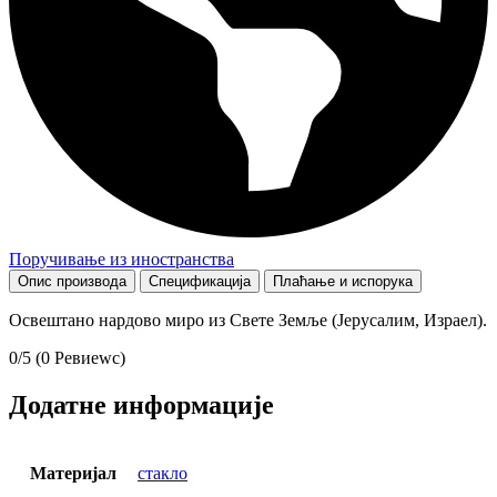
Поручивање из иностранства
Опис производа
Спецификација
Плаћање и испорука
Освештано нардово миро из Свете Земље (Јерусалим, Израел).
0/5
(0 Ревиеwс)
Додатне информације
Материјал
стакло