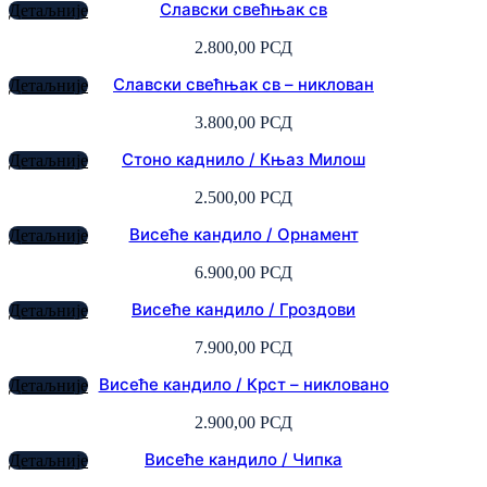
Славски свећњак св
Детаљније
2.800,00
РСД
Славски свећњак св – никлован
Детаљније
3.800,00
РСД
Стоно каднило / Књаз Милош
Детаљније
2.500,00
РСД
Висеће кандило / Орнамент
Детаљније
6.900,00
РСД
Висеће кандило / Гроздови
Детаљније
7.900,00
РСД
Висеће кандило / Крст – никловано
Детаљније
2.900,00
РСД
Висеће кандило / Чипка
Детаљније