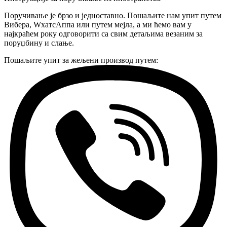
Поручивање је брзо и једноставно. Пошаљите нам упит путем
Вибера, WхатсАппа или путем мејла, а ми ћемо вам у
најкраћем року одговорити са свим детаљима везаним за
поруџбину и слање.
Пошаљите упит за жељени производ путем: