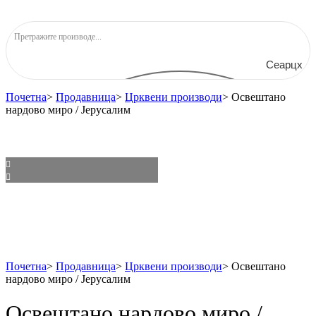
Сеарцх
Почетна
>
Продавница
>
Црквени производи
>
Освештано
нардово миро / Јерусалим
Почетна
>
Продавница
>
Црквени производи
>
Освештано
нардово миро / Јерусалим
Освештано нардово миро /