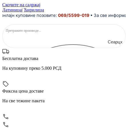
Скочите на садржај
Латиница
|
Ћирилица
ајн куповине позовите:
069/5599-019
• За све информациј
Сеарцх
Бесплатна достава
На куповину преко 5.000 РСД
Фиксна цена доставе
На све тежине пакета