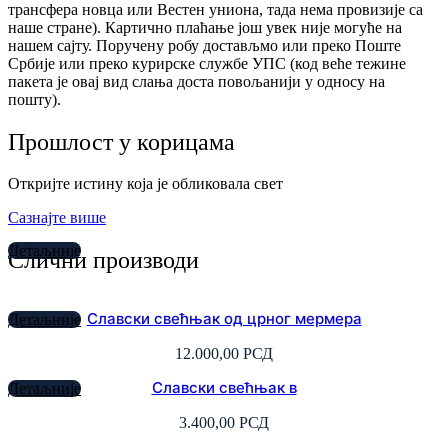
трансфера новца или Вестен униона, тада нема провизије са
наше стране). Картично плаћање још увек није могуће на
нашем сајту. Поручену робу достављмо или преко Поште
Србије или преко курирске службе УПС (код веће тежине
пакета је овај вид слања доста повољанији у односу на
пошту).
Прошлост у корицама
Откријте истину која је обликовала свет
Сазнајте више
Детаљније
Слични производи
Славски свећњак од црног мермера
Детаљније
12.000,00
РСД
Славски свећњак в
Детаљније
3.400,00
РСД