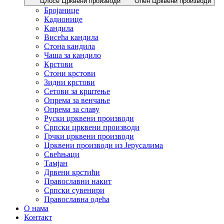
Цлосе Црквени производи
Опен Црквени производи
Бројанице
Кадионице
Кандила
Висећа кандила
Стона кандила
Чаша за кандило
Крстови
Стони крстови
Зидни крстови
Сетови за крштење
Опрема за венчање
Опрема за славу
Руски црквени производи
Српски црквени производи
Грчки црквени производи
Црквени производи из Јерусалима
Свећњаци
Тамјан
Дрвени крстићи
Православни накит
Српски сувенири
Православна одећа
О нама
Контакт