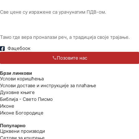
Све цене су изражене са урачунатим ПДВ-ом.
Тамо где вера проналази реч, а традиција своје трајање.
Фацебоок
Позовите нас
Брзи линкови
Услови коришћења
Услови доставе и инструкције за плаћање
Духовне књиге
Библија - Свето Писмо
Иконе
Иконе Богородице
Популарно
Црквени производи
Сетови за крштење