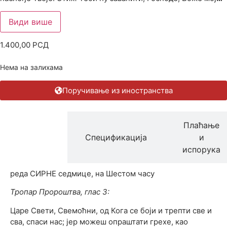
Види више
1.400,00
РСД
Нема на залихама
Поручивање из иностранства
Плаћање
Опис
Спецификација
и
производа
испорука
реда СИРНЕ седмице, на Шестом часу
Тропар Пророштва, глас 3:
Царе Свети, Свемоћни, од Кога се боји и трепти све и
сва, спаси нас; јер можеш опраштати грехе, као