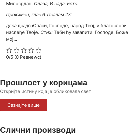
Милосрдан.
Слава, И сада: исто.
Прокимен, глас 6, Псалам 27:
ддса
дсадсаСпаси, Господе, народ Твој, и благослови
наслеђе Твоје.
Стих:
Теби ћу завапити, Господе, Боже
мој
…
0/5
(0 Ревиеwс)
Прошлост у корицама
Откријте истину која је обликовала свет
Сазнајте више
Слични производи