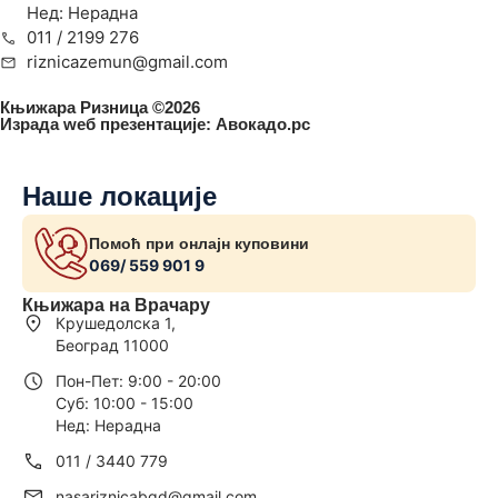
Нед: Нерадна
011 / 2199 276
riznicazemun@gmail.com
Књижара Ризница ©️2026
Израда wеб презентације:
Авокадо.рс
Наше локације
Помоћ при онлајн куповини
069/ 559 901 9
Књижара на Врачару
Крушедолска 1,
Београд 11000
Пон-Пет: 9:00 - 20:00
Суб: 10:00 - 15:00
Нед: Нерадна
011 / 3440 779
nasariznicabgd@gmail.com