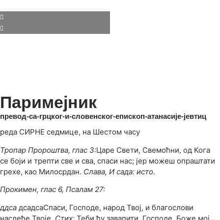
Паримејник
превод-са-грцког-и-словенског-епископ-атанасије-јевтиц
реда СИРНЕ седмице, на Шестом часу
Тропар Пророштва, глас 3:
Царе Свети, Свемоћни, од Кога
се боји и трепти све и сва, спаси нас; јер можеш опраштати
грехе, као Милосрдан.
Слава, И сада: исто.
Прокимен, глас 6, Псалам 27:
ддса
дсадсаСпаси, Господе, народ Твој, и благослови
наслеђе Твоје.
Стих:
Теби ћу завапити, Господе, Боже мој
…