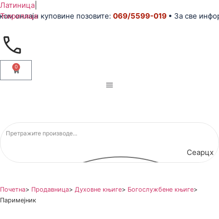
Латиница
|
м онлајн куповине позовите:
Ћирилица
069/5599-019
• За све инфор
0
Сеарцх
Почетна
>
Продавница
>
Духовне књиге
>
Богослужбене књиге
>
Паримејник