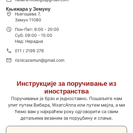
Књижара у Земуну
Његошева 7,
Земун 11080
Пон-Пет: 9:00 - 20:00
Суб: 09:00 - 15:00
Нед: Нерадна
011 / 2199 276
riznicazemun@gmail.com
Инструкције за поручивање из
иностранства
Поручивање је брзо и једноставно. Пошаљите нам
упит путем Вибера, WхатсАппа или путем мејла, а ми
ћемо вам у најкраћем року одговорити са свим
детаљима везаним за поруџбину и слање.