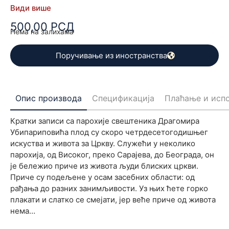
Приче су подељене у осам засебних области: од
Види више
рађања до разних занимљивости. Уз њих ћете горко
500,00
РСД
плакати и слатко се смејати, јер веће приче од живота
Нема на залихама
нема…
Поручивање из иностранства
Опис производа
Спецификација
Плаћање и исп
Кратки записи са парохије свештеника Драгомира
Убипариповића плод су скоро четрдесетогодишњег
искуства и живота за Цркву. Служећи у неколико
парохија, од Високог, преко Сарајева, до Београда, он
је бележио приче из живота људи блиских цркви.
Приче су подељене у осам засебних области: од
рађања до разних занимљивости. Уз њих ћете горко
плакати и слатко се смејати, јер веће приче од живота
нема…