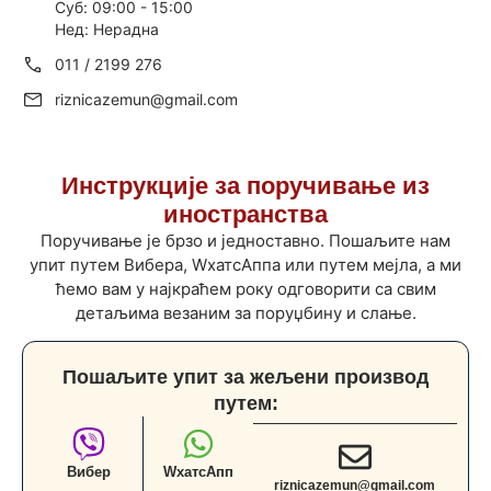
Суб: 09:00 - 15:00
Нед: Нерадна
011 / 2199 276
riznicazemun@gmail.com
Инструкције за поручивање из
иностранства
Поручивање је брзо и једноставно. Пошаљите нам
упит путем Вибера, WхатсАппа или путем мејла, а ми
ћемо вам у најкраћем року одговорити са свим
детаљима везаним за поруџбину и слање.
Пошаљите упит за жељени производ
путем:
Вибер
WхатсАпп
riznicazemun@gmail.com