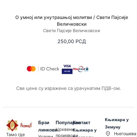
О умној или унутрашњој молитви / Свети Пајсије
Величковски
Свети Пајсије Величковски
250,00
РСД
Све цене су изражене са урачунатим ПДВ-ом.
Књижара у
Брзи
Популарно
Контакт
Земуну
Црквени
линкови
Књижара у
Његошева
Тамо где
производи
Услови