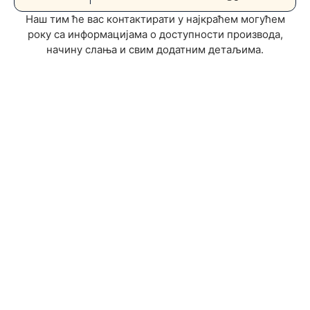
Наш тим ће вас контактирати у најкраћем могућем
року са информацијама о доступности производа,
начину слања и свим додатним детаљима.