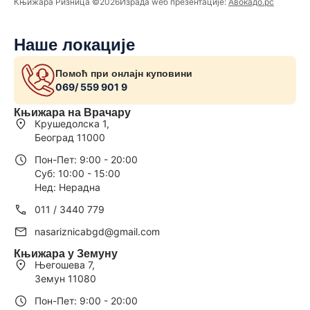
Књижара Ризница ©️2026
Израда wеб презентације:
Авокадо.рс
Наше локације
Помоћ при онлајн куповини
069/ 559 901 9
Књижара на Врачару
Крушедолска 1,
Београд 11000
Пон-Пет: 9:00 - 20:00
Суб: 10:00 - 15:00
Нед: Нерадна
011 / 3440 779
nasariznicabgd@gmail.com
Књижара у Земуну
Његошева 7,
Земун 11080
Пон-Пет: 9:00 - 20:00