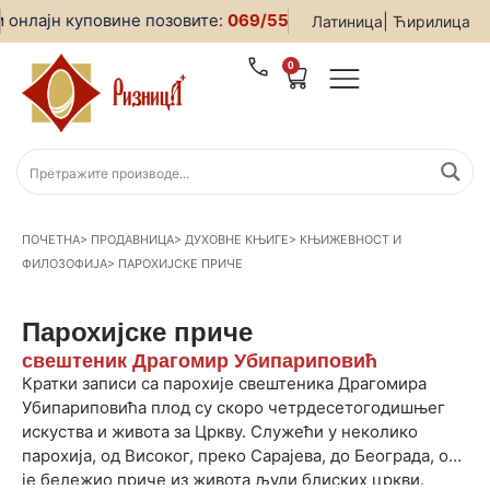
онлајн куповине позовите:
069/5599-019
• За све информац
|
Латиница
Ћирилица
0
ПОЧЕТНА
>
ПРОДАВНИЦА
>
ДУХОВНЕ КЊИГЕ
>
КЊИЖЕВНОСТ И
ФИЛОЗОФИЈА
>
ПАРОХИЈСКЕ ПРИЧЕ
Парохијске приче
свештеник Драгомир Убипариповић
Кратки записи са парохије свештеника Драгомира
Убипариповића плод су скоро четрдесетогодишњег
искуства и живота за Цркву. Служећи у неколико
парохија, од Високог, преко Сарајева, до Београда, он
је бележио приче из живота људи блиских цркви.