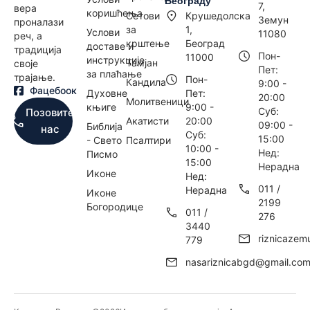
Београду
7,
вера
коришћења
Сетови
Крушедолска
Земун
проналази
за
1,
Услови
11080
реч, а
крштење
Београд
доставе и
традиција
Пон-
11000
инструкције
Тамјан
своје
Пет:
за плаћање
трајање.
Пон-
Кандила
9:00 -
Фацебоок
Духовне
Пет:
20:00
Молитвеници
књиге
9:00 -
Суб:
Позовите
Акатисти
20:00
09:00 -
Библија
нас
Суб:
15:00
- Свето
Псалтири
10:00 -
Нед:
Писмо
15:00
Нерадна
Иконе
Нед:
011 /
Нерадна
Иконе
2199
Богородице
011 /
276
3440
riznicaze
779
nasariznicabgd@gmail.co