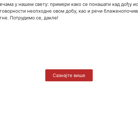
течама у нашем свету: примери како се понашати кад дођу 
дговорности неопходне овом добу, као и речи блаженопочив
гне. Потрудимо се, дакле!
Сазнајте више