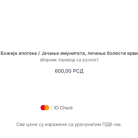
Божија апотека / Јачање имунитета, лечење болести крви
зборник (превод са руског)
600,00
РСД
Све цене су изражене са урачунатим ПДВ-ом.