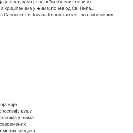
ја је пред вама је највећи зборник новијих
и хришћанима у њима: почев од Св. Нила
 Саровског и Јована Кронштатског, до савремених
ма Филотејског и Аризонског. У њој су дати и примери
антихристовим претечама у нашем свету: примери како
еме“ живи је уџбеник трезвеноумне одговорности
тријарха Павла да ће Бог помоћи ако буде имао коме
оја није
спасавају душу.
шћанима у њима:
 савремених
времених сведока