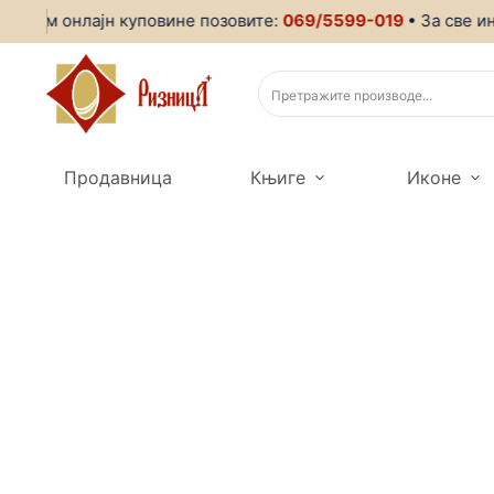
ком онлајн куповине позовите:
069/5599-019
• За све инфо
Продавница
Књиге
Иконе