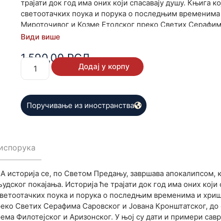
трајати док год има оних који спасавају душу. Књига ко
светоотачких поука и порука о последњим временима 
Мироточивог и Козме Етолског преко Светих Серафима
стараца, Пајсија Светогорца, Антонија Руског и Јефре
Види више
савремених сведока вере Христове, који су одолели 
1.590,00
РСД
се понашати кад дођу искушења. Књига „Пазите на вр
Додај у корпу
неопходне овом добу, као и речи блаженопочившег па
да помогне. Потрудимо се, дакле!
Поручивање из иностранства
испорука
. А историја се, по Светом Предању, завршава апокалипсом, к
дског покајања. Историја ће трајати док год има оних који 
х светоотачких поука и порука о последњим временима и хри
реко Светих Серафима Саровског и Јована Кронштатског, до
рема Филотејског и Аризонског. У њој су дати и примери са