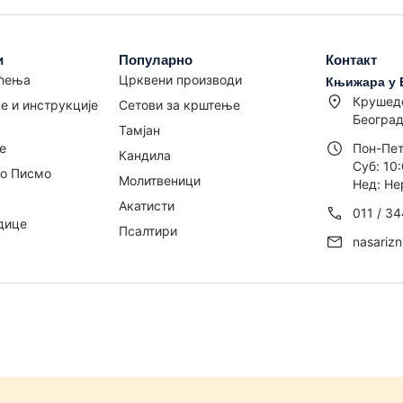
и
Популарно
Контакт
шћења
Црквени производи
Књижара у 
Крушед
е и инструкције
Сетови за крштење
Београд
Тамјан
е
Пон-Пет
Кандила
Суб: 10:
то Писмо
Молитвеници
Нед: Не
Акатисти
011 / 3
дице
Псалтири
nasariz