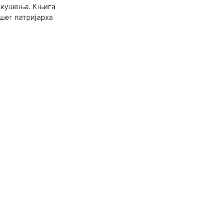
искушења. Књига
шег патријарха