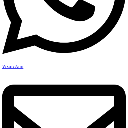
WхатсАпп