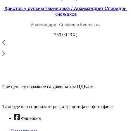
Христос у руским тамницама / Архимандрит Спиридон
Кисљаков
Архимандрит Спиридон Кисљаков
350,00
РСД
Све цене су изражене са урачунатим ПДВ-ом.
Тамо где вера проналази реч, а традиција своје трајање.
Фацебоок