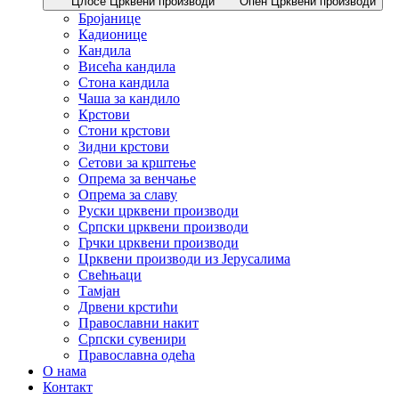
Цлосе Црквени производи
Опен Црквени производи
Бројанице
Кадионице
Кандила
Висећа кандила
Стона кандила
Чаша за кандило
Крстови
Стони крстови
Зидни крстови
Сетови за крштење
Опрема за венчање
Опрема за славу
Руски црквени производи
Српски црквени производи
Грчки црквени производи
Црквени производи из Јерусалима
Свећњаци
Тамјан
Дрвени крстићи
Православни накит
Српски сувенири
Православна одећа
О нама
Контакт