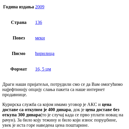
Година издања
2009
Страна
136
Повез
меки
Писмо
ћирилица
Формат
16, 5 цм
Драги наши пријатељи, потрудили смо се да Вам омогућимо
најјефтинију опцију слања пакета са наше интернет
продавнице.
Курирска служба са којом имамо уговор је АКС и
цена
доставе са откупом је 400 динара
, док је
цена доставе без
откупа 300 динара
(то је случај када се прво уплати новац на
рачун). За било коју тежину и било који износ поруџбине,
увек је иста горе наведена цена поштарине.