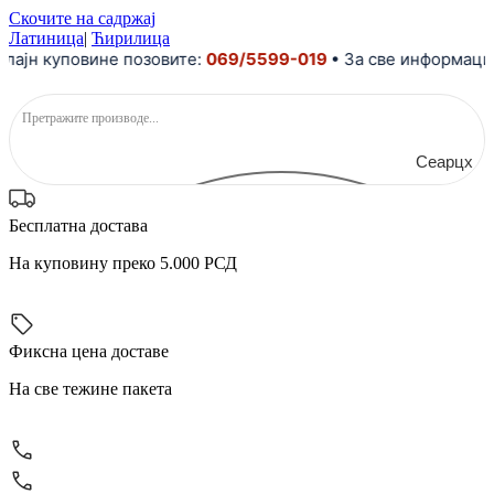
Скочите на садржај
Латиница
|
Ћирилица
н куповине позовите:
069/5599-019
• За све информације и
Сеарцх
Бесплатна достава
На куповину преко 5.000 РСД
Фиксна цена доставе
На све тежине пакета