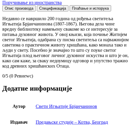
Поручивање из иностранства
Опис производа
Спецификација
Плаћање и испорука
Недавно се навршило 200 година од рођења светитеља
Игњатија Брјанчанинова (1807-1867). Његова дела чине
вредну библиотеку намењену свакоме ко се интересује за
питања духовног живота. У овој књизи, која почиње Житијем
светог Игњатија, одабрана су писма светитеља са најважнијим
саветима о практичном животу хришћана, како монаха тако и
људи у свету. Посебно је значајно то што су поуке светог
Игњатија плод његовог личног духовног искуства и што је он,
како сам каже, за сваку недоумицу одговор и упутство тражио
код древних хришћанских Отаца.
0/5
(0 Ревиеwс)
Додатне информације
Аутор
Свети Игњатије Брјанчанинов
Издавач
Предањске студије – Котва, Београд