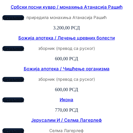
Србски посни кувар / монахиња Атанасија Рашић
приредила монахиња Атанасија Рашић
Детаљније
3.200,00
РСД
Божија апотека / Лечење цревних болести
зборник (превод са руског)
Детаљније
600,00
РСД
Божија апотека / Чишћење организма
зборник (превод са руског)
Детаљније
600,00
РСД
Икона
Детаљније
770,00
РСД
Јерусалим И / Селма Лагерлеф
Селма Лагерлеф
Детаљније