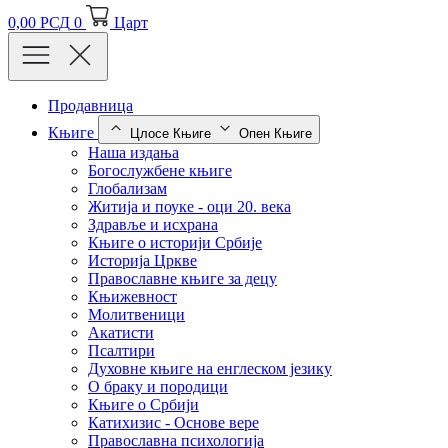
0,00
РСД
0
Царт
Продавница
Књиге
Цлосе Књиге
Опен Књиге
Наша издања
Богослужбене књиге
Глобализам
Житија и поуке - оци 20. века
Здравље и исхрана
Књиге о историји Србије
Историја Цркве
Православне књиге за децу
Књижевност
Молитвеници
Акатисти
Псалтири
Духовне књиге на енглеском језику
О браку и породици
Књиге о Србији
Катихизис - Основе вере
Православна психологија