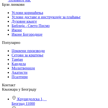
Позовите нас
Брзи линкови
Услови коришћења
Услови доставе и инструкције за плаћање
Духовне књиге
Библија - Свето Писмо
Иконе
Иконе Богородице
Популарно
Црквени производи
Сетови за крштење
Тамјан
Кандила
Молитвеници
Акатисти
Псалтири
Контакт
Књижара у Београду
Крушедолска 1,
Београд 11000