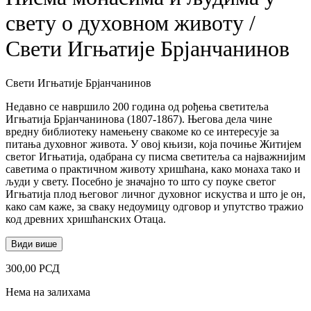
свету о духовном животу /
Свети Игњатије Брјанчанинов
Свети Игњатије Брјанчанинов
Недавно се навршило 200 година од рођења светитеља
Игњатија Брјанчанинова (1807-1867). Његова дела чине
вредну библиотеку намењену свакоме ко се интересује за
питања духовног живота. У овој књизи, која почиње Житијем
светог Игњатија, одабрана су писма светитеља са најважнијим
саветима о практичном животу хришћана, како монаха тако и
људи у свету. Посебно је значајно то што су поуке светог
Игњатија плод његовог личног духовног искуства и што је он,
како сам каже, за сваку недоумицу одговор и упутство тражио
код древних хришћанских Отаца.
Види више
300,00
РСД
Нема на залихама