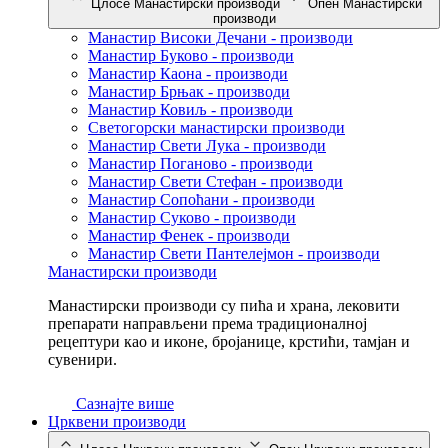
Цлосе Манастирски производи
Опен Манастирски
производи
Манастир Високи Дечани - производи
Манастир Буково - производи
Манастир Каона - производи
Манастир Брњак - производи
Манастир Ковиљ - производи
Светогорски манастирски производи
Манастир Свети Лука - производи
Манастир Поганово - производи
Манастир Свети Стефан - производи
Манастир Сопоћани - производи
Манастир Суково - производи
Манастир Фенек - производи
Манастир Свети Пантелејмон - производи
Манастирски производи
Манастирски производи су пића и храна, лековити
препарати направљени према традиционалној
рецептури као и иконе, бројанице, крстићи, тамјан и
сувенири.
Сазнајте више
Црквени производи