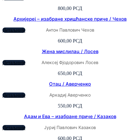
800,00
РСД
Архијереј – изабране хришћанске приче / Чехов
Антон Павлович Чехов
Детаљније
600,00
РСД
Жена мислилац / Лосев
Алексеј Фјодорович Лосев
Детаљније
650,00
РСД
Отац / Аверченко
Аркадиј Аверченко
Детаљније
550,00
РСД
Адам и Ева – изабране приче / Казаков
Јуриј Павлович Казаков
Детаљније
600,00
РСД