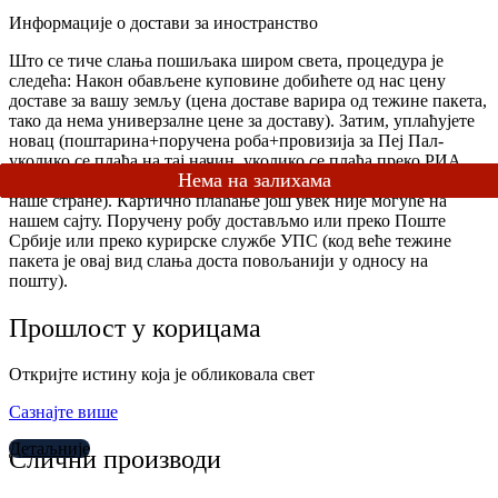
Информације о достави за иностранство
Што се тиче слања пошиљака широм света, процедура је
следећа: Након обављене куповине добићете од нас цену
доставе за вашу земљу (цена доставе варира од тежине пакета,
тако да нема универзалне цене за доставу). Затим, уплаћујете
новац (поштарина+поручена роба+провизија за Пеј Пал-
уколико се плаћа на тај начин, уколико се плаћа преко РИА
трансфера новца или Вестен униона, тада нема провизије са
наше стране). Картично плаћање још увек није могуће на
нашем сајту. Поручену робу достављмо или преко Поште
Србије или преко курирске службе УПС (код веће тежине
пакета је овај вид слања доста повољанији у односу на
пошту).
Прошлост у корицама
Откријте истину која је обликовала свет
Сазнајте више
Детаљније
Слични производи