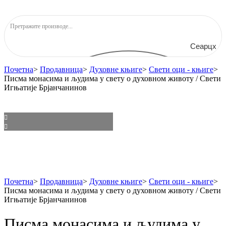
Сеарцх
Почетна
>
Продавница
>
Духовне књиге
>
Свети оци - књиге
>
Писма монасима и људима у свету о духовном животу / Свети
Игњатије Брјанчанинов
Почетна
>
Продавница
>
Духовне књиге
>
Свети оци - књиге
>
Писма монасима и људима у свету о духовном животу / Свети
Игњатије Брјанчанинов
Писма монасима и људима у