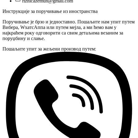
riznicazemun@gmail.com
Инструкције за поручивање из иностранства
Поручивање је брзо и једноставно. Пошаљите нам упит путем
Вибера, WхатсАппа или путем мејла, а ми ћемо вам у
најкраћем року одговорити са свим детаљима везаним за
поруџбину и слање.
Пошаљите упит за жељени производ путем: