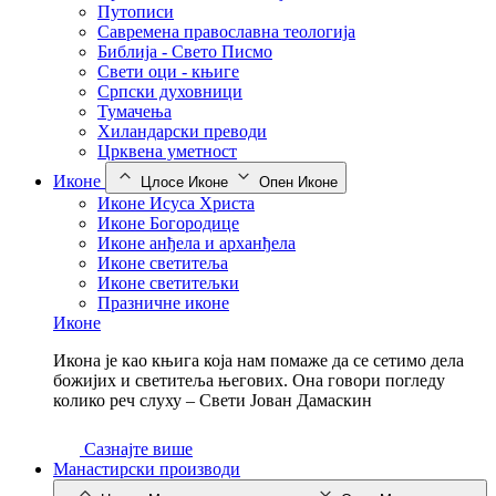
Путописи
Савремена православна теологија
Библија - Свето Писмо
Свети оци - књиге
Српски духовници
Тумачења
Хиландарски преводи
Црквена уметност
Иконе
Цлосе Иконе
Опен Иконе
Иконе Исуса Христа
Иконе Богородице
Иконе анђела и арханђела
Иконе светитеља
Иконе светитељки
Празничне иконе
Иконе
Икона је као књига која нам помаже да се сетимо дела
божијих и светитеља његових. Она говори погледу
колико реч слуху – Свети Јован Дамаскин
Сазнајте више
Манастирски производи