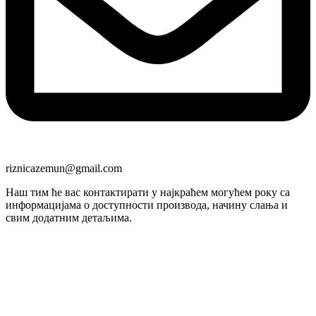
riznicazemun@gmail.com
Наш тим ће вас контактирати у најкраћем могућем року са
информацијама о доступности производа, начину слања и
свим додатним детаљима.