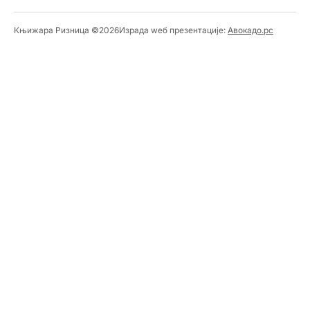
Књижара Ризница ©️2026
Израда wеб презентације:
Авокадо.рс