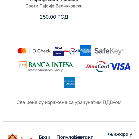
Свети Пајсије Величковски
зборник 
250,00
РСД
6
Све цене су изражене са урачунатим ПДВ-ом.
Књижара у
Брзи
Популарно
Контакт