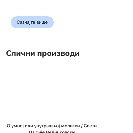
Откријте истину која је
обликовала свет
Сазнајте више
Слични производи
О умној или унутрашњој молитви / Свети
Божија апотека
Пајсије Величковски
жучне кесе,