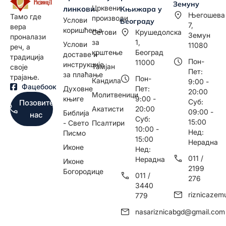
Земуну
Црквени
линкови
Књижара у
Његошева
Тамо где
производи
Услови
Београду
7,
вера
коришћења
Сетови
Крушедолска
Земун
проналази
за
1,
Услови
11080
реч, а
крштење
Београд
доставе и
традиција
Пон-
11000
инструкције
Тамјан
своје
Пет:
за плаћање
трајање.
Пон-
Кандила
9:00 -
Фацебоок
Духовне
Пет:
20:00
Молитвеници
књиге
9:00 -
Суб:
Позовите
Акатисти
20:00
09:00 -
Библија
нас
Суб:
15:00
- Свето
Псалтири
10:00 -
Нед:
Писмо
15:00
Нерадна
Иконе
Нед:
011 /
Нерадна
Иконе
2199
Богородице
011 /
276
3440
riznicaze
779
nasariznicabgd@gmail.com