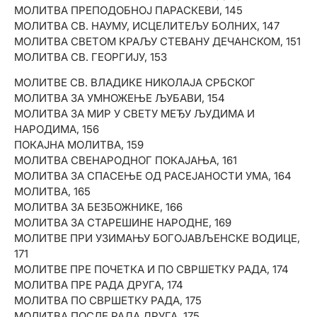
ВОЈНИКА, УБИЈЕНИХ НА БРАНИКУ ВЕРЕ И
МОЛИТВА ПРЕПОДОБНОЈ ПАРАСКЕВИ, 145
ОТАЧАСТВА, 213
МОЛИТВА СВ. НАУМУ, ИСЦЕЛИТЕЉУ БОЛНИХ, 147
МОЛИТВА ЗА ПРЕМИНУЛУ ЖЕНУ, 216
МОЛИТВА СВЕТОМ КРАЉУ СТЕВАНУ ДЕЧАНСКОМ, 151
МОЛИТВА УДОВИЦЕ ЗА ПРЕМИНУЛОГ МУЖА, 218
МОЛИТВА СВ. ГЕОРГИЈУ, 153
МОЛИТВА ЗА ПРЕМИНУЛЕ РОДИТЕЉЕ, 220
МОЛИТВЕ СВ. ВЛАДИКЕ НИКОЛАЈА СРБСКОГ
МОЛИТВА НА ГРОБУ РОДИТЕЉА, 222
МОЛИТВА ЗА УМНОЖЕЊЕ ЉУБАВИ, 154
МОЛИТВА ЗА ПОЧИВШУ ДЕЦУ, 223
МОЛИТВА ЗА МИР У СВЕТУ МЕЂУ ЉУДИМА И
МОЛИТВА ЗА УПОКОЈЕНЕ, 225
НАРОДИМА, 156
МОЛИТВА ПРЕД ПРАВЉЕЊЕ КУЋЕ ИЛИ КАКВЕ
ПОКАЈНА МОЛИТВА, 159
ЗГРАДЕ, 225
МОЛИТВА СВЕНАРОДНОГ ПОКАЈАЊА, 161
МОЛИТВА ПРИ УСЕЉАВАЊУ У НОВИ ДОМ, 226
МОЛИТВА ЗА СПАСЕЊЕ ОД РАСЕЈАНОСТИ УМА, 164
МОЛИТВА НАД ПЛОДОМ ПО БЕРБИ (ВРШИДБИ), 227
МОЛИТВА, 165
МОЛИТВА ПРЕД КОПАЊЕ БУНАРА, 228
МОЛИТВА ЗА БЕЗБОЖНИКЕ, 166
МОЛИТВА РАДИ БЛАГОСЛОВА ВИНА, 229
МОЛИТВА ЗА СТАРЕШИНЕ НАРОДНЕ, 169
МОЛИТВА ПРЕД СЕЈАЊЕ УСЕВА, 231
МОЛИТВЕ ПРИ УЗИМАЊУ БОГОЈАВЉЕНСКЕ ВОДИЦЕ,
МОЛИТВА ПОСЛЕ ЈЕЛА, 231
171
МОЛИТВЕ ПРЕ ПОЧЕТКА И ПО СВРШЕТКУ РАДА, 174
МОЛИТВА ПРЕ РАДА ДРУГА, 174
МОЛИТВА ПО СВРШЕТКУ РАДА, 175
МОЛИТВА ПОСЛЕ РАДА ДРУГА, 175