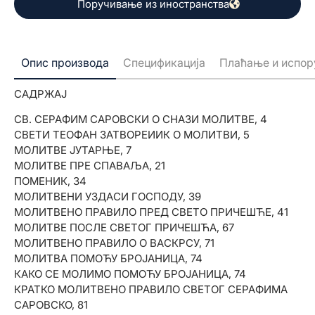
Поручивање из иностранства
МОЛИТВА ПРЕ РАДА ДРУГА, 174
МОЛИТВА СВ. ГЕОРГИЈУ, 153
МОЛИТВА ПО СВРШЕТКУ РАДА, 175
МОЛИТВА ПОСЛЕ РАДА ДРУГА, 175
МОЛИТВА ЗА ПУТНИКЕ, 175
Опис производа
Спецификација
Плаћање и испор
МОЛИТВА ЗА ПРИЈАТЕЉЕ, 176
МОЛИТВА ЗА РОДИТЕЉЕ, 177
САДРЖАЈ
МОЛИТВА ЗА УМНОЖЕЊЕ ЉУБАВИ, 177
МОЛИТВА ПРАВ. ХРИШЋАНА ПОСЛЕДЊИХ ВРЕМЕНА,
СВ. СЕРАФИМ САРОВСКИ О СНАЗИ МОЛИТВЕ, 4
179
СВЕТИ ТЕОФАН ЗАТВОРЕИИК О МОЛИТВИ, 5
МОЛИТВА ЗА ИЗМИРЕЊЕ ОНИХ ШТО СУ У
МОЛИТВЕ ЈУТАРЊЕ, 7
НЕПРИЈАТЕЉСТВУ И СВАЂИ, 180
МОЛИТВЕ ПРЕ СПАВАЉА, 21
МОЛИТВА У НЕДОУМИЦИ, 181
ПОМЕНИК, 34
МОЛИТВА ЗА МЕЂУСОБНИ МИР, 181
МОЛИТВЕНИ УЗДАСИ ГОСПОДУ, 39
МОЛИТВЕ ПРЕСВЕТОЈ БОГОРОДИЦИ У ТУЗИ, 181
МОЛИТВЕНО ПРАВИЛО ПРЕД СВЕТО ПРИЧЕШЋЕ, 41
ПОКАЈНА МОЛИТВА СВ ЈЕФРЕМА СИРИН, 183
МОЛИТВЕ ПОСЛЕ СВЕТОГ ПРИЧЕШЋА, 67
СУЗНА МОЛИТВА СВ. ПРЕСВЕТОЈ БОГОРДИЦИ, 184
МОЛИТВЕНО ПРАВИЛО О ВАСКРСУ, 71
МОЛИТВА ЗА СВОГ ДУХОВНОГ ОЦА, 188
МОЛИТВА ПОМОЋУ БРОЈАНИЦА, 74
МОЛИТВА У ЧАСУ КАД СЕ ПРИСТУПА К СВЕШТЕНИКУ
КАКО СЕ МОЛИМО ПОМОЋУ БРОЈАНИЦА, 74
РАДИ ИСПОВЕДАЊА СВОЈИХ ГРЕХОВА, 189
КРАТКО МОЛИТВЕНО ПРАВИЛО СВЕТОГ СЕРАФИМА
МОЛИТВА ЗА ПРЕМИНУЛЕ УЧИТЕЉЕ И ВАСПИТАЧЕ,
САРОВСКО, 81
189