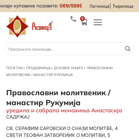
ајн куповине позовите:
069/5599-019
• За све информације
|
Латиница
Ћирилица
0
ПОЧЕТНА
>
ПРОДАВНИЦА
>
ДУХОВНЕ КЊИГЕ
>
ПРАВОСЛАВНИ
МОЛИТВЕНИК / МАНАСТИР РУКУМИЈА
Православни молитвеник /
манастир Рукумија
уредила и сабрала монахиња Анастасија
САДРЖАЈ
СВ. СЕРАФИМ САРОВСКИ О СНАЗИ МОЛИТВЕ, 4
СВЕТИ ТЕОФАН ЗАТВОРЕИИК О МОЛИТВИ, 5