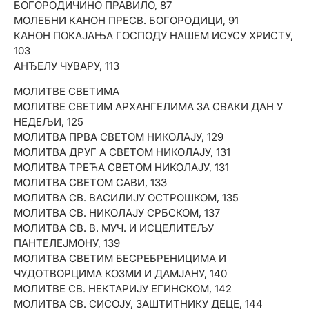
БОГОРОДИЧИНО ПРАВИЛО, 87
МОЛИТВА ПРЕ УЧЕЊА, 190
МОЛЕБНИ КАНОН ПРЕСВ. БОГОРОДИЦИ, 91
МОЛИТВА ПРОТИВ ХУЛНИХ ПОМИСЛИ, 191
КАНОН ПОКАЈАЊА ГОСПОДУ НАШЕМ ИСУСУ ХРИСТУ,
МОЛИТВА ЗА ИЗБАВЉЕЊЕ ОД СТРАСТИ ПИЈАНСТВА,
103
192
АНЂЕЛУ ЧУВАРУ, 113
МОЛИТВА ЗА ДЕЦУ, 193
МОЛИТВА ЖЕНЕ У ВРЕМЕ ТРУДНОЋЕ, 195
МОЛИТВЕ СВЕТИМА
МОЛИТВА ЗА КРШТЕЊЕ, 196
МОЛИТВЕ СВЕТИМ АРХАНГЕЛИМА ЗА СВАКИ ДАН У
МОЛИТВЕ ЗА СВЕТУ ТАЈНУ БРАКА, 196
НЕДЕЉИ, 125
МОЛИТВА ЗА СРЕЋНУ УДАЈУ, 202
МОЛИТВА ПРВА СВЕТОМ НИКОЛАЈУ, 129
МОЛИТВА ЗА СРЕЋНУ ЖЕНИДБУ, 203
МОЛИТВА ДРУГ А СВЕТОМ НИКОЛАЈУ, 131
МОЛИТВА ЗА ДОМ УЗНЕМИРАВАН ЗЛИМ ДУХОВИМА,
МОЛИТВА ТРЕЋА СВЕТОМ НИКОЛАЈУ, 131
204
МОЛИТВА СВЕТОМ САВИ, 133
МОЛИТВА ЧАСНОМ КРСТУ, 205
МОЛИТВА СВ. ВАСИЛИЈУ ОСТРОШКОМ, 135
МОЛИТВА ЗА ЗАШТИТУ ОД НЕЧИСТЕ СИЛЕ, 205
МОЛИТВА СВ. НИКОЛАЈУ СРБСКОМ, 137
МОЛИТВА ЗА СПАСЕЊЕ ОД СТРАХА, 207
МОЛИТВА СВ. В. МУЧ. И ИСЦЕЛИТЕЉУ
МОЛИТВА ЗА БОЛЕСНИКА, 209
ПАНТЕЛЕЈМОНУ, 139
МОЛИТВА ВЕРУЈУЋЕ МАЈКЕ МИЛОСТИВОМ ГОСПОДУ
МОЛИТВА СВЕТИМ БЕСРЕБРЕНИЦИМА И
ЗА СВЕСНО ПОГУБЉЕЊЕ ИЛИ УМРЛА ЧЕДА У
ЧУДОТВОРЦИМА КОЗМИ И ДАМЈАНУ, 140
УТРОБИ ЊЕНОЈ, 212
МОЛИТВЕ СВ. НЕКТАРИЈУ ЕГИНСКОМ, 142
МОЛИТВА ЗА УПОКОЈЕЊЕ, ПРАВОСЛАВНИХ
МОЛИТВА СВ. СИСОЈУ, ЗАШТИТНИКУ ДЕЦЕ, 144