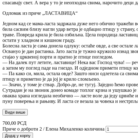
спасавају свет. А вера у то је неопходна свима, нарочито деци 
Одломак из приче „ЛАСТАВИЦА“
Једном кад се мама-ласта задржала дуже него обично тражећи вече
била сасвим близу нагли удар ветра је одбацио птицу у страну,
траве. Повреда крила је била озбиљна. Цела породица ластавиц
остати у хладном и кишном граду.
Болесна ласта је сама донела одлуку: остаће овде, а све остале л
Освануо је дан растанка. Јато ласта је тужно кружило изнад зв
стајао у црквеној порти и пратио је птице погледом.
— На далек пут летите, ластавице! Нека вас Господ чува! — рече
а затим му поглед паде на гнездо. И одједном примети птицу ко
— Па како си, мила, остала овде? Зашто ниси одлетела са свим
птицу и приметио је да јој је крило сломљено.
— Значи, у томе је ствар. Добро-де, не тугуј. Заједно ћемо пров
Сутрадан је на звоник донео комаде топлог крзна и ушушкао је г
оваква храна изгледала необично — ласте воле да једу црвиће и
пуну поверења и рањиву. И ласта се везала за човека и нестрп
Види више
700,00
РСД
Приче о доброти 2 / Елена Михаленко количина
Додај у корпу