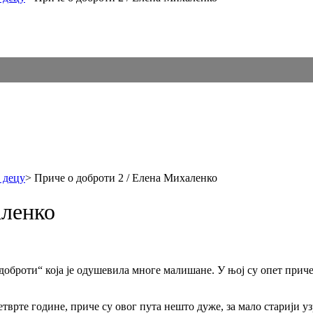
 децу
>
Приче о доброти 2 / Елена Михаленко
аленко
 доброти“ која је одушевила многе малишане. У њој су опет прич
етврте године, приче су овог пута нешто дуже, за мало старији узр