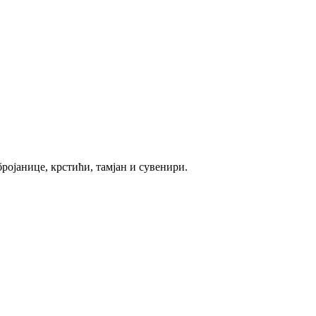
ројанице, крстићи, тамјан и сувенири.