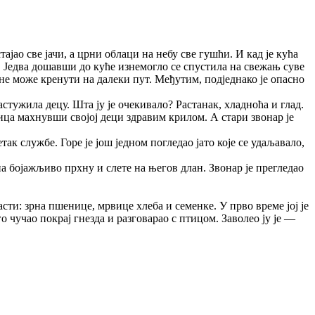
ајао све јачи, а црни облаци на небу све гушћи. И кад је кућа
л. Једва дошавши до куће изнемогло се спустила на свежањ суве
не може кренути на далеки пут. Међутим, подједнако је опасно
растужила децу. Шта ју је очекивало? Растанак, хладноћа и глад.
тица махнувши својој деци здравим крилом. А стари звонар је
ак службе. Горе је још једном погледао јато које се удаљавало,
а бојажљиво прхну и слете на његов длан. Звонар је прегледао
асти: зрна пшенице, мрвице хлеба и семенке. У прво време јој је
о чучао покрај гнезда и разговарао с птицом. Заволео ју је —