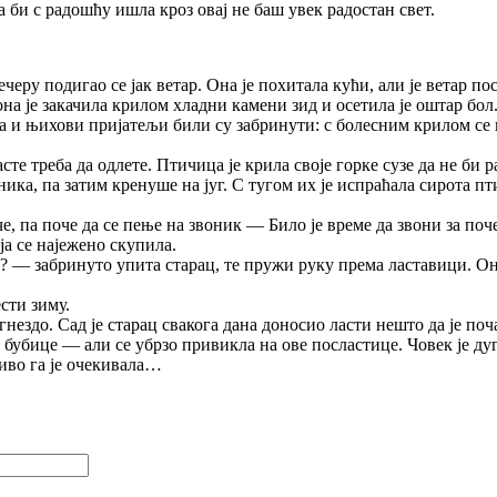
да би с радошћу ишла кроз овај не баш увек радостан свет.
ру подигао се јак ветар. Она је похитала кући, али је ветар пост
 она је закачила крилом хладни камени зид и осетила је оштар бо
а и њихови пријатељи били су забринути: с болесним крилом се 
асте треба да одлете. Птичица је крила своје горке сузе да не би 
оника, па затим кренуше на југ. С тугом их је испраћала сирота п
, па поче да се пење на звоник — Било је време да звони за почет
ја се најежено скупила.
а? — забринуто упита старац, те пружи руку према ластавици. Он
ести зиму.
нездо. Сад је старац свакога дана доносио ласти нешто да је поч
 бубице — али се убрзо привикла на ове посластице. Човек је дуг
љиво га је очекивала…