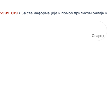
-019
• За све информације и помоћ приликом онлајн купови
Сеарцх