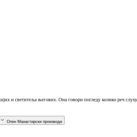
ожијих и светитеља његових. Она говори погледу колико реч слух
Опен Манастирски производи