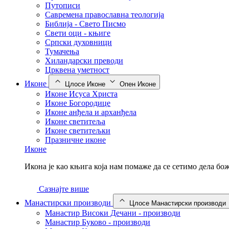
Путописи
Савремена православна теологија
Библија - Свето Писмо
Свети оци - књиге
Српски духовници
Тумачења
Хиландарски преводи
Црквена уметност
Иконе
Цлосе Иконе
Опен Иконе
Иконе Исуса Христа
Иконе Богородице
Иконе анђела и арханђела
Иконе светитеља
Иконе светитељки
Празничне иконе
Иконе
Икона је као књига која нам помаже да се сетимо дела б
Сазнајте више
Манастирски производи
Цлосе Манастирски производи
Манастир Високи Дечани - производи
Манастир Буково - производи