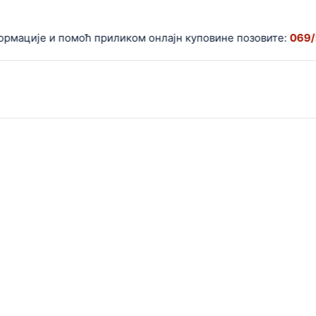
ције и помоћ приликом онлајн куповине позовите:
069/5599