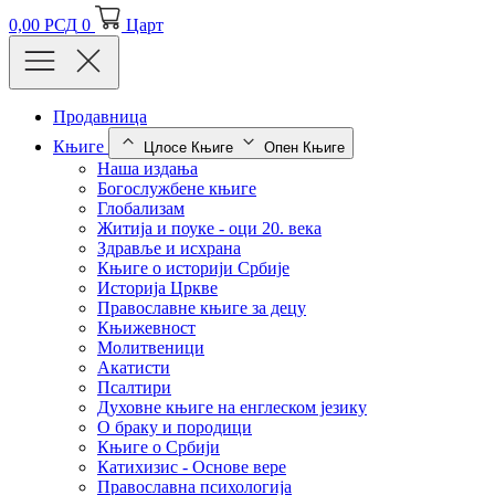
0,00
РСД
0
Царт
Продавница
Књиге
Цлосе Књиге
Опен Књиге
Наша издања
Богослужбене књиге
Глобализам
Житија и поуке - оци 20. века
Здравље и исхрана
Књиге о историји Србије
Историја Цркве
Православне књиге за децу
Књижевност
Молитвеници
Акатисти
Псалтири
Духовне књиге на енглеском језику
О браку и породици
Књиге о Србији
Катихизис - Основе вере
Православна психологија