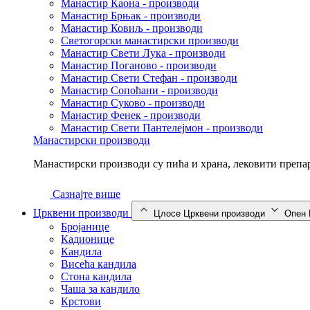
Манастир Каона - производи
Манастир Брњак - производи
Манастир Ковиљ - производи
Светогорски манастирски производи
Манастир Свети Лука - производи
Манастир Поганово - производи
Манастир Свети Стефан - производи
Манастир Сопоћани - производи
Манастир Суково - производи
Манастир Фенек - производи
Манастир Свети Пантелејмон - производи
Манастирски производи
Манастирски производи су пића и храна, лековити препар
Сазнајте више
Црквени производи
Цлосе Црквени производи
Опен 
Бројанице
Кадионице
Кандила
Висећа кандила
Стона кандила
Чаша за кандило
Крстови