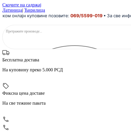
Скочите на садржај
Латиница
|
Ћирилица
онлајн куповине позовите:
069/5599-019
• За све информа
Бесплатна достава
На куповину преко 5.000 РСД
Фиксна цена доставе
На све тежине пакета