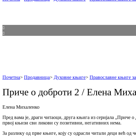
Почетна
>
Продавница
>
Духовне књиге
>
Православне књиге за
Приче о доброти 2 / Елена Мих
Елена Михаленко
Пред вама је, драги читаоци, друга књига из серијала „Приче о
првој књизи сви ликови су позитивни, негативних нема.
За разлику од прве књиге, коју су одрасли читали деци већ од ч