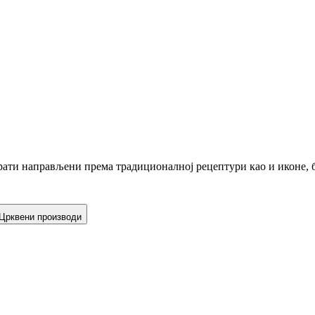
ати направљени према традиционалној рецептури као и иконе, б
Црквени производи