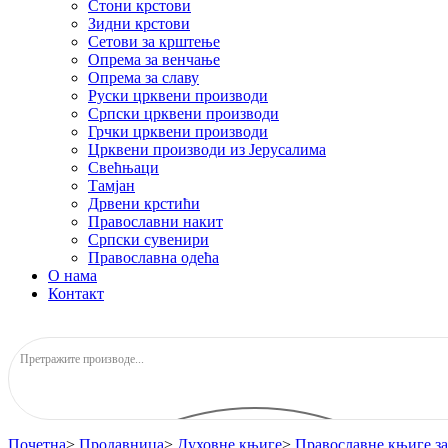
Стони крстови
Зидни крстови
Сетови за крштење
Опрема за венчање
Опрема за славу
Руски црквени производи
Српски црквени производи
Грчки црквени производи
Црквени производи из Јерусалима
Свећњаци
Тамјан
Дрвени крстићи
Православни накит
Српски сувенири
Православна одећа
О нама
Контакт
Почетна
>
Продавница
>
Духовне књиге
>
Православне књиге за