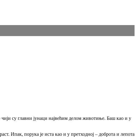
е чији су главни јунаци највећим делом животиње. Баш као и у
аст. Ипак, порука је иста као и у претходној – доброта и лепота