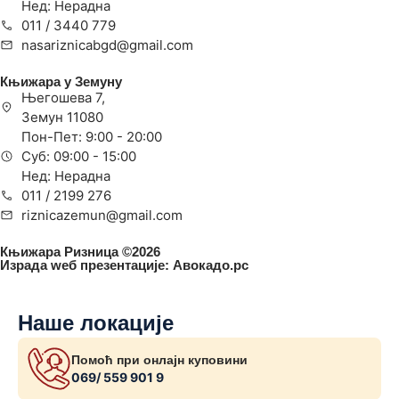
Нед: Нерадна
011 / 3440 779
nasariznicabgd@gmail.com
Књижара у Земуну
Његошева 7,
Земун 11080
Пон-Пет: 9:00 - 20:00
Суб: 09:00 - 15:00
Нед: Нерадна
011 / 2199 276
riznicazemun@gmail.com
Књижара Ризница ©️2026
Израда wеб презентације:
Авокадо.рс
Наше локације
Помоћ при онлајн куповини
069/ 559 901 9