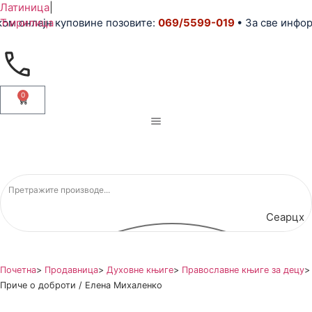
Латиница
|
 онлајн куповине позовите:
Ћирилица
069/5599-019
• За све информа
0
Сеарцх
Почетна
>
Продавница
>
Духовне књиге
>
Православне књиге за децу
>
Приче о доброти / Елена Михаленко