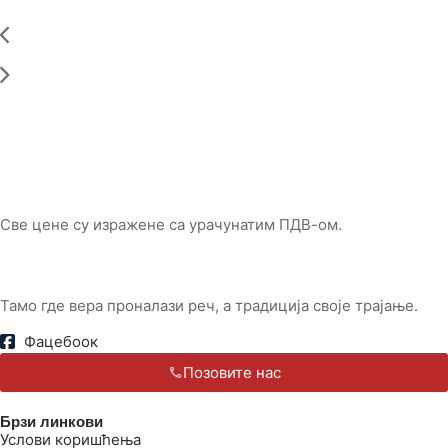
Све цене су изражене са урачунатим ПДВ-ом.
Тамо где вера проналази реч, а традиција своје трајање.
Фацебоок
Позовите нас
Брзи линкови
Услови коришћења