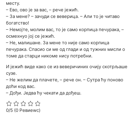
месту.
– Ево, ово је за вас, – рече јежић.
– За мене? – зачуди се веверица. – Али то је читаво
богатство!
– Немојте, молим вас, то је само корпица печурака, –
осмехнуо јој се јежић.
– Не, малишане. За мене то није само корпица
печурака. Спасио си ме од глади и од тужних мисли о
томе да старци никоме нису потребни.
И јежић виде како се из веверичиних очију скотрљаше
сузе.
– Не желим да плачете, – рече он. – Сутра ћу поново
доћи код вас.
– Дођи. Једва ћу чекати да дођеш.
0/5
(0 Ревиеwс)
Прошлост у корицама