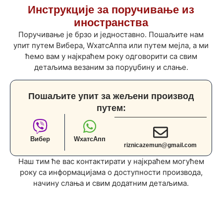
Инструкције за поручивање из
иностранства
Поручивање је брзо и једноставно. Пошаљите нам
упит путем Вибера, WхатсАппа или путем мејла, а ми
ћемо вам у најкраћем року одговорити са свим
детаљима везаним за поруџбину и слање.
Пошаљите упит за жељени производ
путем:
Вибер
WхатсАпп
riznicazemun@gmail.com
Наш тим ће вас контактирати у најкраћем могућем
року са информацијама о доступности производа,
начину слања и свим додатним детаљима.