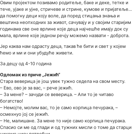
Овим пројектом позивамо родитеље, баке и деке, тетке и
тече, ујаке и ујне, стричеве и стрине, кумове и пријатеље...
да помогну деци коју воле, да поред стицања знања и
вештина неопходних за живот, сачувају и у својим старијим
годинама све оне врлине које деца најчешће имају док су
мала, врлине које једном речју можемо назвати - доброта.
Јер каква нам одрасту деца, такав ће бити и свет у којем
ћемо и ми и они убудуће живети.
За децу од 4-10 година
Одломак из приче „Јежић“
Стара веверица је још увек тужно седела на свом месту.
– Ево, ово је за вас, – рече јежић.
– За мене? – зачуди се веверица. – Али то је читаво
богатство!
– Немојте, молим вас, то је само корпица печурака, –
осмехнуо јој се јежић.
– Не, малишане. За мене то није само корпица печурака.
Спасио си ме од глади и од тужних мисли о томе да старци
никоме нису потребни.