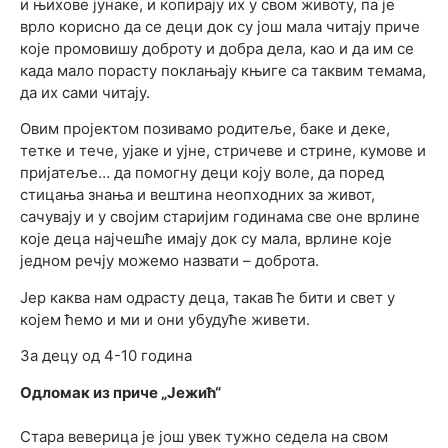
и њихове јунаке, и копирају их у свом животу, па је
врло корисно да се деци док су још мала читају приче
које промовишу доброту и добра дела, као и да им се
када мало порасту поклањају књиге са таквим темама,
да их сами читају.
Овим пројектом позивамо родитеље, баке и деке,
тетке и тече, ујаке и ујне, стричеве и стрине, кумове и
пријатеље… да помогну деци коју воле, да поред
стицања знања и вештина неопходних за живот,
сачувају и у својим старијим годинама све оне врлине
које деца најчешће имају док су мала, врлине које
једном речју можемо назвати – доброта.
Јер каква нам одрасту деца, такав ће бити и свет у
којем ћемо и ми и они убудуће живети.
За децу од 4-10 година
Одломак из приче „Јежић“
Стара веверица је још увек тужно седела на свом