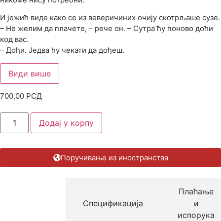
И јежић виде како се из веверичиних очију скотрљаше сузе.
– Не желим да плачете, – рече он. – Сутра ћу поново доћи
код вас.
– Дођи. Једва ћу чекати да дођеш.
Види више
700,00
РСД
Додај у корпу
Поручивање из иностранства
Плаћање
Опис
Спецификација
и
производа
испорука