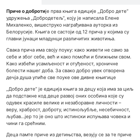
Приче о доброти
је прва књига едиције „Добро дете“
удружења „Добродетељ“, коју је написала Елене
Михаленко, вишеструко награђивана ауторка из
Белорусије. Књига се састоји од 12 прича у којима су
главни јунаци младунци различитих животиња.
Свака прича има своју поуку: како живети не само за
себе и због себе, већ и како помоћи и ближњем свом.
Како избећи усамљеност и отуђеност, хроничне
болести нашег доба. За свако добро увек отворена
дечја душа упиће све поуке ове дивне књигице
„Добро дете“ је едиција књига за децу која има за циљ
да подстакне код деце развој оних особина које су
одувек красиле велике и незаборавне личности –
веру, храброст, доброту, истинољубље, несебичност,
љубав…јер то је оно што истински испуњава човека и
чини га срећним.
Деца памте приче из детињства, везују се за те приче