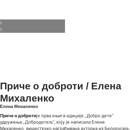
Приче о доброти / Елена
Михаленко
Елена Михаленко
Приче о доброти
је прва књига едиције „Добро дете“
удружења „Добродетељ“, коју је написала Елене
Михаленко, вишеструко награђивана ауторка из Белорусије.