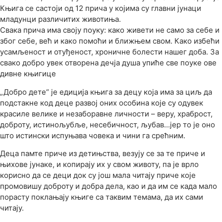
Књига се састоји од 12 прича у којима су главни јунаци
младунци различитих животиња.
Свака прича има своју поуку: како живети не само за себе и
због себе, већ и како помоћи и ближњем свом. Како избећи
усамљеност и отуђеност, хроничне болести нашег доба. За
свако добро увек отворена дечја душа упиће све поуке ове
дивне књигице
„Добро дете“ је едиција књига за децу која има за циљ да
подстакне код деце развој оних особина које су одувек
красиле велике и незаборавне личности – веру, храброст,
доброту, истинољубље, несебичност, љубав...јер то је оно
што истински испуњава човека и чини га срећним.
Деца памте приче из детињства, везују се за те приче и
њихове јунаке, и копирају их у свом животу, па је врло
корисно да се деци док су још мала читају приче које
промовишу доброту и добра дела, као и да им се када мало
порасту поклањају књиге са таквим темама, да их сами
читају.