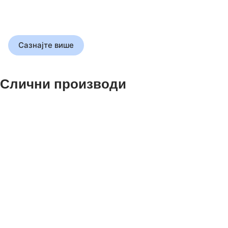
Откријте истину која је
обликовала свет
Сазнајте више
Слични производи