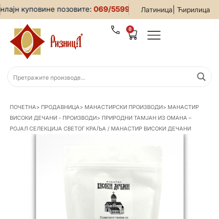
ајн куповине позовите:
069/5599-019
• За све информације
|
Латиница
Ћирилица
0
ПОЧЕТНА
>
ПРОДАВНИЦА
>
МАНАСТИРСКИ ПРОИЗВОДИ
>
МАНАСТИР
ВИСОКИ ДЕЧАНИ - ПРОИЗВОДИ
>
ПРИРОДНИ ТАМЈАН ИЗ ОМАНА –
РОЈАЛ СЕЛЕКЦИЈА СВЕТОГ КРАЉА / МАНАСТИР ВИСОКИ ДЕЧАНИ