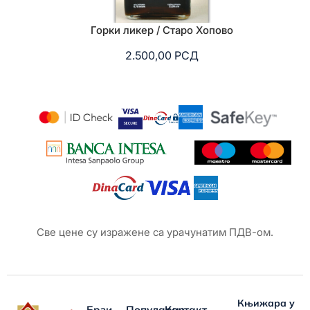
Горки ликер / Старо Хопово
2.500,00
РСД
Све цене су изражене са урачунатим ПДВ-ом.
Књижара у
Брзи
Популарно
Контакт