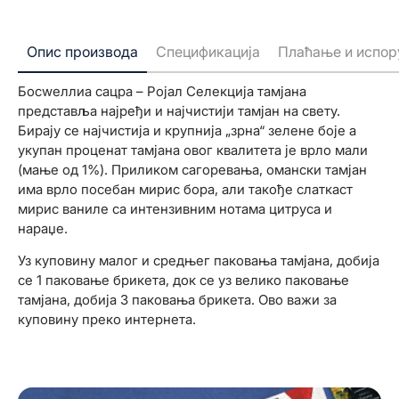
Опис производа
Спецификација
Плаћање и испор
Босwеллиа сацра – Ројал Селекција тамјана
представља најређи и најчистији тамјан на свету.
Бирају се најчистија и крупнија „зрна“ зелене боје а
укупан проценат тамјана овог квалитета је врло мали
(мање од 1%). Приликом сагоревања, омански тамјан
има врло посебан мирис бора, али такође слаткаст
мирис ваниле са интензивним нотама цитруса и
нараџе.
Уз куповину малог и средњег паковања тамјана, добија
се 1 паковање брикета, док се уз велико паковање
тамјана, добија 3 паковања брикета. Ово важи за
куповину преко интернета.