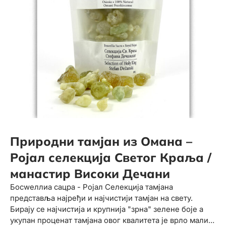
Природни тамјан из Омана –
Ројал селекција Светог Краља /
манастир Високи Дечани
Босwеллиа сацра - Ројал Селекција тамјана
представља најређи и најчистији тамјан на свету.
Бирају се најчистија и крупнија "зрна" зелене боје а
укупан проценат тамјана овог квалитета је врло мали