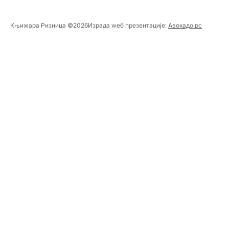
Књижара Ризница ©️2026
Израда wеб презентације:
Авокадо.рс