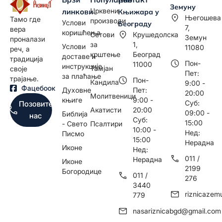
Земуну
Црквени
линкови
Књижара у
Његошева
Тамо где
производи
Услови
Београду
7,
вера
коришћења
Сетови
Крушедолска
Земун
проналази
за
1,
Услови
11080
реч, а
крштење
Београд
доставе и
традиција
Пон-
11000
инструкције
Тамјан
своје
Пет:
за плаћање
трајање.
Пон-
Кандила
9:00 -
Фацебоок
Духовне
Пет:
20:00
Молитвеници
књиге
9:00 -
Суб:
Позовите
Акатисти
20:00
09:00 -
Библија
нас
Суб:
15:00
- Свето
Псалтири
10:00 -
Нед:
Писмо
15:00
Нерадна
Иконе
Нед:
011 /
Нерадна
Иконе
2199
Богородице
011 /
276
3440
riznicaze
779
nasariznicabgd@gmail.com