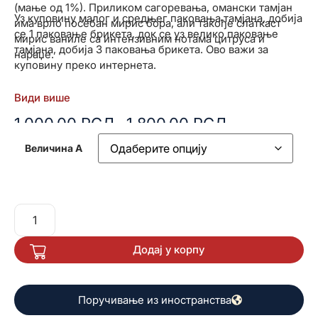
(мање од 1%). Приликом сагоревања, омански тамјан
Уз куповину малог и средњег паковања тамјана, добија
има врло посебан мирис бора, али такође слаткаст
се 1 паковање брикета, док се уз велико паковање
мирис ваниле са интензивним нотама цитруса и
тамјана, добија 3 паковања брикета. Ово важи за
нараџе.
куповину преко интернета.
Види више
1.000,00
РСД
1.800,00
РСД
–
Величина А
Додај у корпу
Поручивање из иностранства