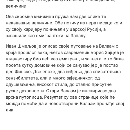
величини.
Ова скромна књижица пружа нам две слике те
некадашње величине. Обе потичу из пера писаца који
су своју каријеру почињали у царској Русији, а
завршили као емигрантски на Западу.
Иван Шмељов је описао своје путовање на Валаам с
краја прошлог века, његов савременик Борис Зајцев је
у манастиру био већ као емигрант, и за њега је то била
посета кутку домовине који се сачувао јер је постао
део Финске. Две епохе, два виђења, два списатељска
сензибилитета, али и много заједничког; од
одушевљења, високог стила, до стално присутне
руске духовности. Стари Валаам је инспирисао два
врсна путописца. Резултат су ове странице које ће
можда помоћи да и новоотворени Валаам пронађе свој
лик.