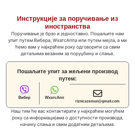
Инструкције за поручивање из
иностранства
Поручивање је брзо и једноставно. Пошаљите нам
упит путем Вибера, WхатсАппа или путем мејла, а ми
ћемо вам у најкраћем року одговорити са свим
детаљима везаним за поруџбину и слање.
Пошаљите упит за жељени производ
путем:
Вибер
WхатсАпп
riznicazemun@gmail.com
Наш тим ће вас контактирати у најкраћем могућем
року са информацијама о доступности производа,
начину слања и свим додатним детаљима.