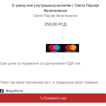
О умној или унутрашњој молитви / Свети Пајсије
Величковски
Свети Пајсије Величковски
250,00
РСД
Све цене су изражене са урачунатим ПДВ-ом.
Тамо где вера проналази реч, а традиција своје трајање.
Фацебоок
Позовите нас