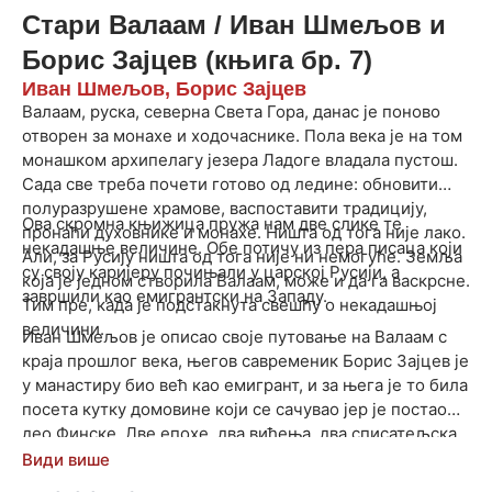
Стари Валаам / Иван Шмељов и
Борис Зајцев (књига бр. 7)
Иван Шмељов, Борис Зајцев
Валаам, руска, северна Света Гора, данас је поново
отворен за монахе и ходочаснике. Пола века је на том
монашком архипелагу језера Ладоге владала пустош.
Сада све треба почети готово од ледине: обновити
полуразрушене храмове, васпоставити традицију,
Ова скромна књижица пружа нам две слике те
пронаћи духовнике и монахе. Ништа од тога није лако.
некадашње величине. Обе потичу из пера писаца који
Али, за Русију ништа од тога није ни немогуће. Земља
су своју каријеру почињали у царској Русији, а
која је једном створила Валаам, може и да га васкрсне.
завршили као емигрантски на Западу.
Тим пре, када је подстакнута свешћу о некадашњој
величини.
Иван Шмељов је описао своје путовање на Валаам с
краја прошлог века, његов савременик Борис Зајцев је
у манастиру био већ као емигрант, и за њега је то била
посета кутку домовине који се сачувао јер је постао
део Финске. Две епохе, два виђења, два списатељска
сензибилитета, али и много заједничког; од
Види више
одушевљења, високог стила, до стално присутне