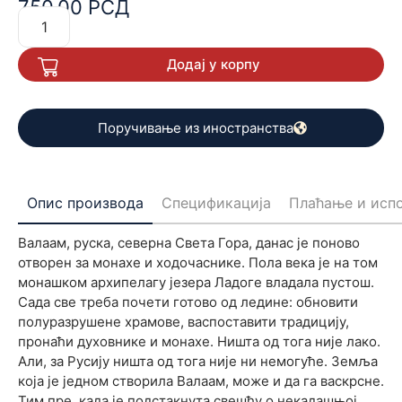
750,00
РСД
руске духовности. Стари Валаам је инспирисао два
врсна путописца. Резултат су ове странице које ће
можда помоћи да и новоотворени Валаам пронађе свој
Додај у корпу
лик.
Поручивање из иностранства
Опис производа
Спецификација
Плаћање и исп
Валаам, руска, северна Света Гора, данас је поново
отворен за монахе и ходочаснике. Пола века је на том
монашком архипелагу језера Ладоге владала пустош.
Сада све треба почети готово од ледине: обновити
полуразрушене храмове, васпоставити традицију,
пронаћи духовнике и монахе. Ништа од тога није лако.
Али, за Русију ништа од тога није ни немогуће. Земља
која је једном створила Валаам, може и да га васкрсне.
Тим пре, када је подстакнута свешћу о некадашњој