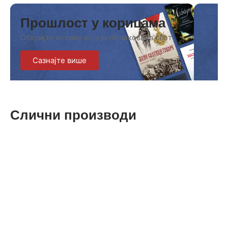
Прошлост у корицама
Откријте истину која је обликовала свет
Сазнајте више
Слични производи