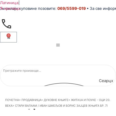
Латиница
|
 онлајн куповине позовите:
Ћирилица
069/5599-019
• За све информ
0
Сеарцх
ПОЧЕТНА
>
ПРОДАВНИЦА
>
ДУХОВНЕ КЊИГЕ
>
ЖИТИЈА И ПОУКЕ - ОЦИ 20.
ВЕКА
>
СТАРИ ВАЛААМ / ИВАН ШМЕЉОВ И БОРИС ЗАЈЦЕВ (КЊИГА БР. 7)