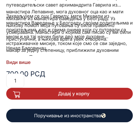
путеводитељски савет архимандрита Гаврила из
манастира Лепавине, мога духовног оца као и мати
Захваљујем се оцу Гаврилу, мати Михаили из
Михаиле из манастира Ваведења у Београду. Уз
манастира Ваведење у Београду, својим родитељима и
њихову помоћ моја путовања су била правилно
пријатељима, као и свима онима који су путовали са
усмеравана. Манастири о којима сам писао су ми били
мном и на тај начин били део моје духовне
приступачни, а њихова врата увек отворена.
истраживачке мисије, током које смо се сви заједно,
Ненад Бадовинац
макар за једну степеницу, приближили духовним
лепотама Православља.
Види више
700,00
РСД
Додај у корпу
Поручивање из иностранства