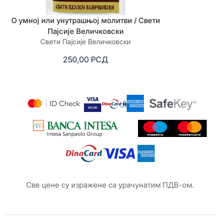
О умној или унутрашњој молитви / Свети
Србски пос
Пајсије Величковски
Ата
Свети Пајсије Величковски
приредила мо
250,00
РСД
3.
Све цене су изражене са урачунатим ПДВ-ом.