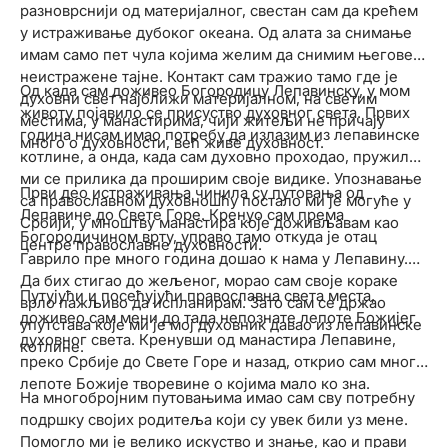
разноврснији од материјалног, свестан сам да крећем
у истраживање дубоког океана. Од алата за снимање
имам само пет чула којима желим да снимим његове
неистражене тајне. Контакт сам тражио тамо где је
Од када сам доживео Богородицу Лепавинску, у мом
духовни свет најближи материјалном, на светим
животу појавило се присуство духовног света. Првих
местима, у манастирима, чији житељи не причају
година нисам имао потребу да излазим из лепавинске
много о духовности, већ живе духовност.
котлине, а онда, када сам духовно проходао, пружила
ми се прилика да проширим своје видике. Упознавање
Први део истраживања чинила су путовања од
са православном духовношћу постало ми је могуће у
Лепавине до Свете Горе. Кренуо сам према
Србији, у мноштву манастира које доживљавам као
Богородичином врту, управо тамо откуда је отац
центре православне духовности.
Гаврило пре много година дошао к нама у Лепавину.
Да бих стигао до жељеног, морао сам своје кораке
Путујући и посећујући православна света места,
врло пажљиво да испланирам. Зато сам се држао
доживео сам мени до тада непознате лепоте Божијег
упутстава које ми је мој духовник давао из лепавинске
духовног света. Кренувши од манастира Лепавине,
котлине.
преко Србије до Свете Горе и назад, открио сам многе
лепоте Божије творевине о којима мало ко зна.
На многобројним путовањима имао сам сву потребну
подршку својих родитеља који су увек били уз мене.
Помогло ми је велико искуство и знање, као и прави