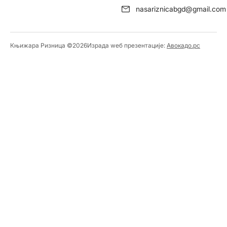
nasariznicabgd@gmail.com
Књижара Ризница ©️2026
Израда wеб презентације:
Авокадо.рс