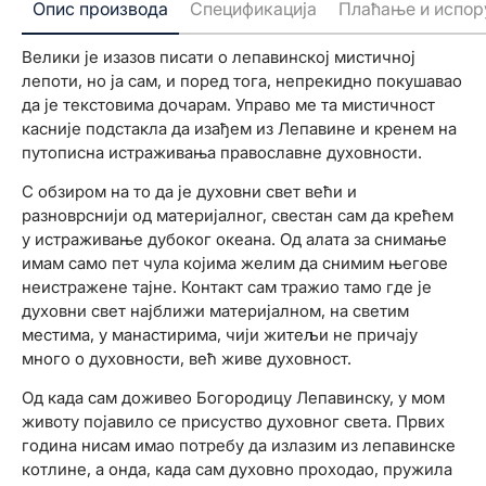
Опис производа
Спецификација
Плаћање и испор
Велики је изазов писати о лепавинској мистичној
лепоти, но ја сам, и поред тога, непрекидно покушавао
да је текстовима дочарам. Управо ме та мистичност
касније подстакла да изађем из Лепавине и кренем на
путописна истраживања православне духовности.
С обзиром на то да је духовни свет већи и
разноврснији од материјалног, свестан сам да крећем
у истраживање дубоког океана. Од алата за снимање
имам само пет чула којима желим да снимим његове
неистражене тајне. Контакт сам тражио тамо где је
духовни свет најближи материјалном, на светим
местима, у манастирима, чији житељи не причају
много о духовности, већ живе духовност.
Од када сам доживео Богородицу Лепавинску, у мом
животу појавило се присуство духовног света. Првих
година нисам имао потребу да излазим из лепавинске
котлине, а онда, када сам духовно проходао, пружила