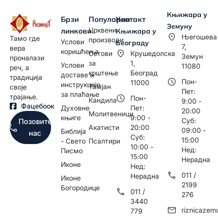
Књижара у
Брзи
Популарно
Контакт
Земуну
Црквени
линкови
Књижара у
Његошева
Тамо где
производи
Услови
Београду
7,
вера
коришћења
Сетови
Крушедолска
Земун
проналази
за
1,
Услови
11080
реч, а
крштење
Београд
доставе и
традиција
Пон-
11000
инструкције
Тамјан
своје
Пет:
за плаћање
трајање.
Пон-
Кандила
9:00 -
Фацебоок
Духовне
Пет:
20:00
Молитвеници
књиге
9:00 -
Суб:
Позовите
Акатисти
20:00
09:00 -
Библија
нас
Суб:
15:00
- Свето
Псалтири
10:00 -
Нед:
Писмо
15:00
Нерадна
Иконе
Нед:
011 /
Нерадна
Иконе
2199
Богородице
011 /
276
3440
riznicaze
779