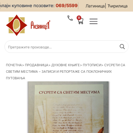
јн куповине позовите:
069/5599-019
• За све информације 
|
Латиница
Ћирилица
0
ПОЧЕТНА
>
ПРОДАВНИЦА
>
ДУХОВНЕ КЊИГЕ
>
ПУТОПИСИ
>
СУСРЕТИ СА
СВЕТИМ МЕСТИМА – ЗАПИСИ И РЕПОРТАЖЕ СА ПОКЛОНИЧКИХ
ПУТОВАЊА