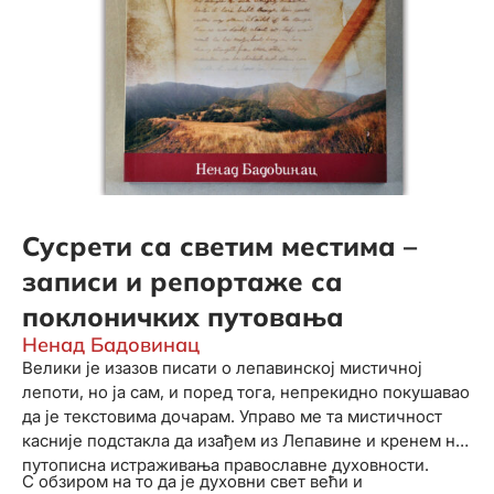
Сусрети са светим местима –
записи и репортаже са
поклоничких путовања
Ненад Бадовинац
Велики је изазов писати о лепавинској мистичној
лепоти, но ја сам, и поред тога, непрекидно покушавао
да је текстовима дочарам. Управо ме та мистичност
касније подстакла да изађем из Лепавине и кренем на
путописна истраживања православне духовности.
С обзиром на то да је духовни свет већи и