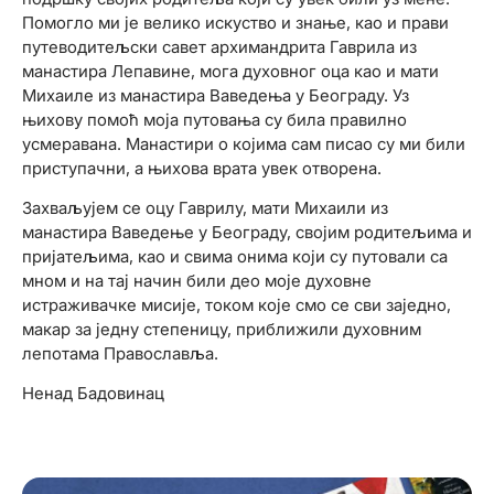
Помогло ми је велико искуство и знање, као и прави
путеводитељски савет архимандрита Гаврила из
манастира Лепавине, мога духовног оца као и мати
Михаиле из манастира Ваведења у Београду. Уз
њихову помоћ моја путовања су била правилно
усмеравана. Манастири о којима сам писао су ми били
приступачни, а њихова врата увек отворена.
Захваљујем се оцу Гаврилу, мати Михаили из
манастира Ваведење у Београду, својим родитељима и
пријатељима, као и свима онима који су путовали са
мном и на тај начин били део моје духовне
истраживачке мисије, током које смо се сви заједно,
макар за једну степеницу, приближили духовним
лепотама Православља.
Ненад Бадовинац