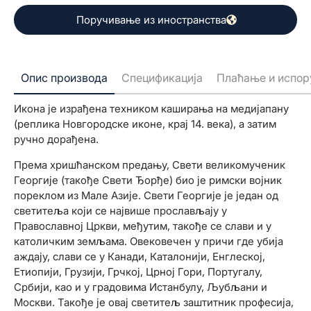
Поручивање из иностранства
Опис производа
Спецификација
Плаћање и испор
Икона је израђена техником каширања на медијапану
(реплика Новгородске иконе, крај 14. века), а затим
ручно дорађена.
Према хришћанском предању, Свети великомученик
Георгије (такође Свети Ђорђе) био је римски војник
пореклом из Мале Азије. Свети Георгије је један од
светитеља који се највише прослављају у
Православној Цркви, међутим, такође се слави и у
католичким земљама. Овековечен у причи где убија
аждају, слави се у Канади, Каталонији, Енглеској,
Етиопији, Грузији, Грчкој, Црној Гори, Португалу,
Србији, као и у градовима Истанбулу, Љубљани и
Москви. Такође је овај светитељ заштитник професија,