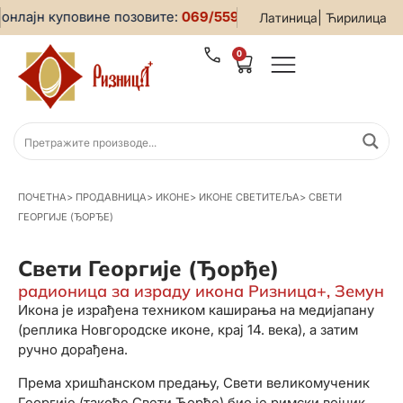
нлајн куповине позовите:
069/5599-019
• За све информаци
|
Латиница
Ћирилица
0
ПОЧЕТНА
>
ПРОДАВНИЦА
>
ИКОНЕ
>
ИКОНЕ СВЕТИТЕЉА
>
СВЕТИ
ГЕОРГИЈЕ (ЂОРЂЕ)
Свети Георгије (Ђорђе)
радионица за израду икона Ризница+, Земун
Икона је израђена техником каширања на медијапану
(реплика Новгородске иконе, крај 14. века), а затим
ручно дорађена.
Према хришћанском предању, Свети великомученик
Георгије (такође Свети Ђорђе) био је римски војник