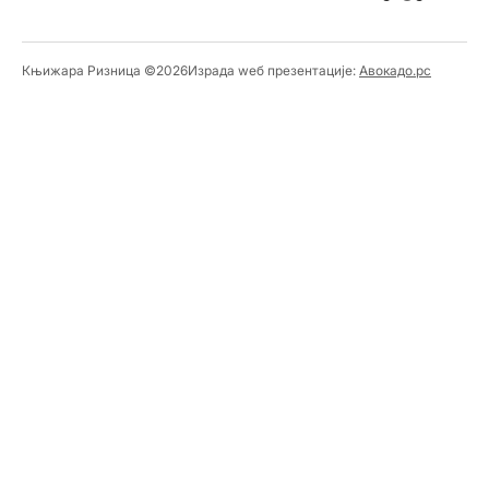
Књижара Ризница ©️2026
Израда wеб презентације:
Авокадо.рс