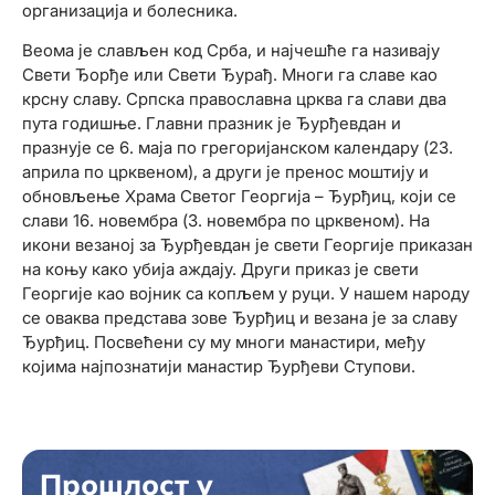
организација и болесника.
Веома је слављен код Срба, и најчешће га називају
Свети Ђорђе или Свети Ђурађ. Многи га славе као
крсну славу. Српска православна црква га слави два
пута годишње. Главни празник је Ђурђевдан и
празнује се 6. маја по грегоријанском календару (23.
априла по црквеном), а други је пренос моштију и
обновљење Храма Светог Георгија – Ђурђиц, који се
слави 16. новембра (3. новембра по црквеном). На
икони везаној за Ђурђевдан је свети Георгије приказан
на коњу како убија аждају. Други приказ је свети
Георгије као војник са копљем у руци. У нашем народу
се оваква представа зове Ђурђиц и везана је за славу
Ђурђиц. Посвећени су му многи манастири, међу
којима најпознатији манастир Ђурђеви Ступови.
Прошлост у