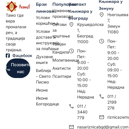
Књижара у
Брзи
Популарно
Контакт
Земуну
Црквени
линкови
Књижара у
Његошева
Тамо где
производи
Услови
Београду
7,
вера
коришћења
Сетови
Крушедолска
Земун
проналази
за
1,
Услови
11080
реч, а
крштење
Београд
доставе и
традиција
Пон-
11000
инструкције
Тамјан
своје
Пет:
за плаћање
трајање.
Пон-
Кандила
9:00 -
Фацебоок
Духовне
Пет:
20:00
Молитвеници
књиге
9:00 -
Суб:
Позовите
Акатисти
20:00
09:00 -
Библија
нас
Суб:
15:00
- Свето
Псалтири
10:00 -
Нед:
Писмо
15:00
Нерадна
Иконе
Нед:
011 /
Нерадна
Иконе
2199
Богородице
011 /
276
3440
riznicaze
779
nasariznicabgd@gmail.com