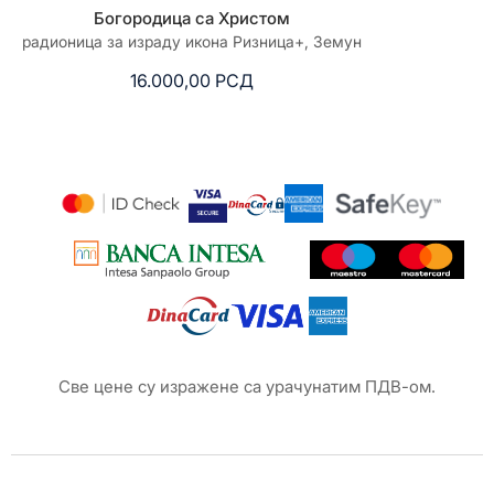
Богородица са Христом
Бели
радионица за израду икона Ризница+, Земун
радионица за из
16.000,00
РСД
16
Све цене су изражене са урачунатим ПДВ-ом.