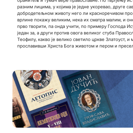
бранитељ и тумач вере православне. По тврђењу ис
разним лицима, у којима је једне укоревао, друге са
добродетељном животу него ли красноречивом пропо
врлине покажу великим, нека их сматра малим, и оне
прво творити, па онда учити, по примеру Господа Ису
један за, а други против овога великог стуба Право
Теофилу, какво је велико светило цркве Златоуст, и
прославивши Христа Бога животом и пером и пресели