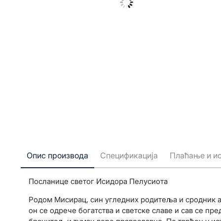
Опис производа
Спецификација
Плаћање и и
Посланице светог Исидора Пелусиота
Родом Мисирац, син угледних родитеља и сродник ал
он се одрече богатства и светске славе и сав се пр