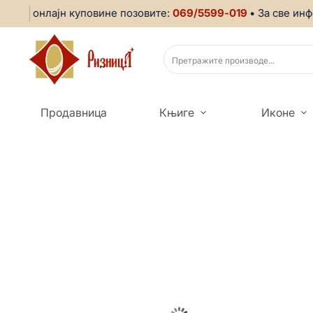
ом онлајн куповине позовите:
069/5599-019
• За све инфор
Продавница
Књиге
Иконе