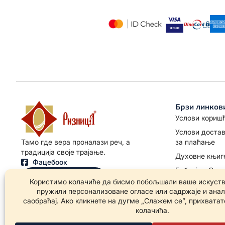
Брзи линков
Услови кориш
Услови достав
за плаћање
Тамо где вера проналази реч, а
традиција своје трајање.
Духовне књиг
Фацебоок
Библија - Све
Позовите нас
Иконе
Иконе Богоро