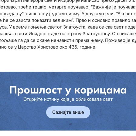
торичара Никифора свети Исидор је написао преко десет х
ветовао, треће тешио, четврте поучавао: “Важније је поучава
ведању”, пише он у једном писму. У другом вели: “Ако ко ж
 ће се заиста показати великим”. Прво и основно правило за
са. У време гоњења светог Златоуста, када се сав свет поде
славља, свети Исидор стаде на страну Златоустову. Он писаше
 мољаше га да се окане ненависти према њему. Поживео је д
о се у Царство Христово око 436. године.
Прошлост у корицама
Откријте истину која је обликовала свет
Сазнајте више