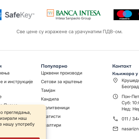
Све цене су изражене са урачунатим ПДВ-ом.
и
Популарно
Контакт
ћења
Црквени производи
Књижара у
Крушед
е и инструкције
Сетови за крштење
Београд
Тамјан
е
Пон-Пет
Кандила
Суб: 10:
то Писмо
Молитвеници
Нед: Не
Акатисти
011 / 3
дице
Псалтири
nasariz