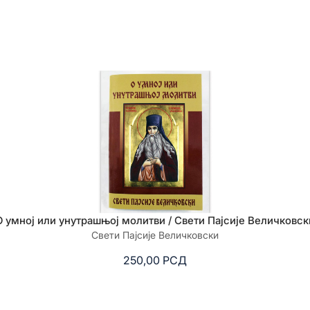
О умној или унутрашњој молитви / Свети Пајсије Величковск
Свети Пајсије Величковски
250,00
РСД