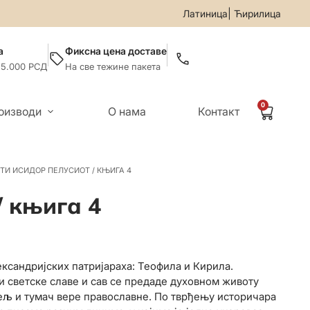
99-019
• За све информације и помоћ приликом онлајн купов
|
Латиница
Ћирилица
а
Фиксна цена доставе
 5.000 РСД
На све тежине пакета
0
оизводи
О нама
Контакт
ТИ ИСИДОР ПЕЛУСИОТ / КЊИГА 4
/ књига 4
ксандријских патријараха: Теофила и Кирила.
и светске славе и сав се предаде духовном животу
тељ и тумач вере православне. По тврђењу историчара