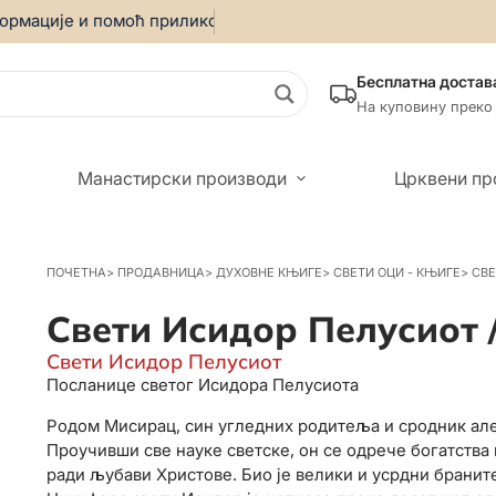
мације и помоћ приликом онлајн куповине позовите:
069/55
Бесплатна достав
На куповину преко
Манастирски производи
Црквени пр
ПОЧЕТНА
>
ПРОДАВНИЦА
>
ДУХОВНЕ КЊИГЕ
>
СВЕТИ ОЦИ - КЊИГЕ
>
СВЕ
Свети Исидор Пелусиот 
Свети Исидор Пелусиот
Посланице светог Исидора Пелусиота
Родом Мисирац, син угледних родитеља и сродник але
Проучивши све науке светске, он се одрече богатства 
ради љубави Христове. Био је велики и усрдни брани