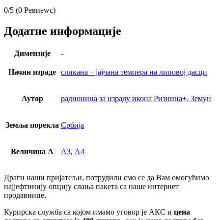
0/5
(0 Ревиеwс)
Додатне информације
Димензије
-
Начин израде
сликана – јајчана темпера на липовој дасци
Аутор
радионица за израду икона Ризница+, Земун
Земља порекла
Србија
Величина А
А3
,
А4
Драги наши пријатељи, потрудили смо се да Вам омогућимо
најјефтинију опцију слања пакета са наше интернет
продавнице.
Курирска служба са којом имамо уговор је АКС и
цена