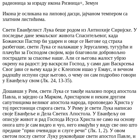
радионица за израду икона Ризница+, Земун
Икона је осликана на липовој дасци, јајчаном темпером са
златним листићима.
Свети Еванђелист Лука беше родом из Антиохије Сиријске. У
последње дане земаљског живота Спаситељевог, када
Божански Пастир би ударен и овце се Његове од страха
разбегоше, свети Лука се налажаше у Јерусалиму, тугујући и
плачући за Господом својим, који благоволи добровољно
пострадати за спасење наше. Али се његова жалост убрзо
окрену на радост: јер васкрсли Господ, у сами дан Васкрсења
Свог јави се њему када је с Клеопом ишао у Емаус, и вечном
радошћу испуни срце његово, о чему он сам подробно говори
у Еванђељу свом (Лк. 24, 13-35).
Дошавши у Рим, свети Лука се такође налазио поред апостола
Павла, и заједно са Марком, Аристархом и неким другим
сапутницима великог апостола народа, проповедао Христа у
тој престоници старога света. У Риму је свети Лука написао
своје Еванђеље и Дела Светих Апостола. У Еванђељу он
описује живот и рад Господа Исуса Христа не само на основу
онога што је сам видео и чуо, него имајући у виду све оно што
предаше "први очевидци и слуге речи" (Лк. 1, 2). У овом
светом послу светог Луку руковођаше свети апостол Павле, и