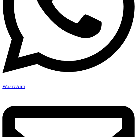
WхатсАпп