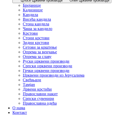
Цлосе Црквени производи
Опен Црквени производи
Бројанице
Кадионице
Кандила
Висећа кандила
Стона кандила
Чаша за кандило
Крстови
Стони крстови
Зидни крстови
Сетови за крштење
Опрема за венчање
Опрема за славу
Руски црквени производи
Српски црквени производи
Грчки црквени производи
Црквени производи из Јерусалима
Свећњаци
Тамјан
Дрвени крстићи
Православни накит
Српски сувенири
Православна одећа
О нама
Контакт