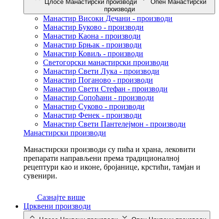
Цлосе Манастирски производи
Опен Манастирски
производи
Манастир Високи Дечани - производи
Манастир Буково - производи
Манастир Каона - производи
Манастир Брњак - производи
Манастир Ковиљ - производи
Светогорски манастирски производи
Манастир Свети Лука - производи
Манастир Поганово - производи
Манастир Свети Стефан - производи
Манастир Сопоћани - производи
Манастир Суково - производи
Манастир Фенек - производи
Манастир Свети Пантелејмон - производи
Манастирски производи
Манастирски производи су пића и храна, лековити
препарати направљени према традиционалној
рецептури као и иконе, бројанице, крстићи, тамјан и
сувенири.
Сазнајте више
Црквени производи