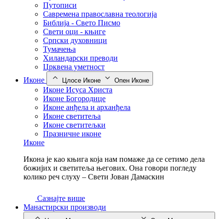
Путописи
Савремена православна теологија
Библија - Свето Писмо
Свети оци - књиге
Српски духовници
Тумачења
Хиландарски преводи
Црквена уметност
Иконе
Цлосе Иконе
Опен Иконе
Иконе Исуса Христа
Иконе Богородице
Иконе анђела и арханђела
Иконе светитеља
Иконе светитељки
Празничне иконе
Иконе
Икона је као књига која нам помаже да се сетимо дела
божијих и светитеља његових. Она говори погледу
колико реч слуху – Свети Јован Дамаскин
Сазнајте више
Манастирски производи