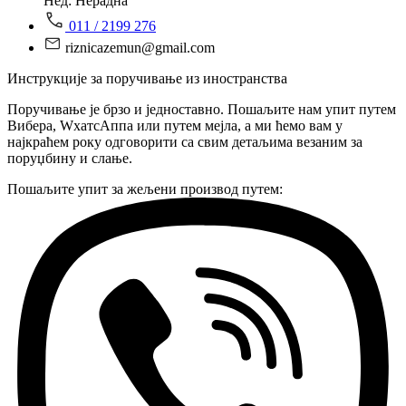
Нед: Нерадна
011 / 2199 276
riznicazemun@gmail.com
Инструкције за поручивање из иностранства
Поручивање је брзо и једноставно. Пошаљите нам упит путем
Вибера, WхатсАппа или путем мејла, а ми ћемо вам у
најкраћем року одговорити са свим детаљима везаним за
поруџбину и слање.
Пошаљите упит за жељени производ путем: