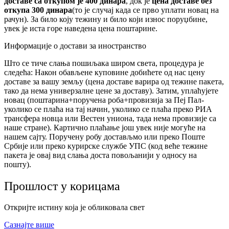
доставе са откупом је 400 динара
, док је
цена доставе без
откупа 300 динара
(то је случај када се прво уплати новац на
рачун). За било коју тежину и било који износ поруџбине,
увек је иста горе наведена цена поштарине.
Информације о достави за иностранство
Што се тиче слања пошиљака широм света, процедура је
следећа: Након обављене куповине добићете од нас цену
доставе за вашу земљу (цена доставе варира од тежине пакета,
тако да нема универзалне цене за доставу). Затим, уплаћујете
новац (поштарина+поручена роба+провизија за Пеј Пал-
уколико се плаћа на тај начин, уколико се плаћа преко РИА
трансфера новца или Вестен униона, тада нема провизије са
наше стране). Картично плаћање још увек није могуће на
нашем сајту. Поручену робу достављмо или преко Поште
Србије или преко курирске службе УПС (код веће тежине
пакета је овај вид слања доста повољанији у односу на
пошту).
Прошлост у корицама
Откријте истину која је обликовала свет
Сазнајте више