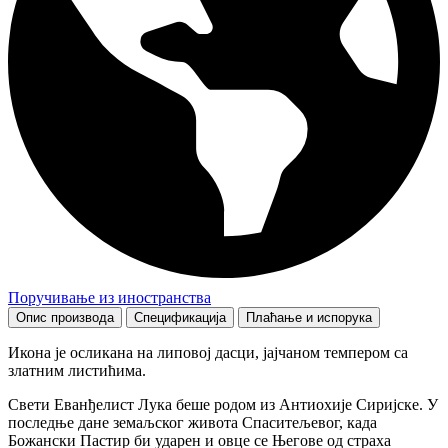
Поручивање из иностранства
Опис производа
Спецификација
Плаћање и испорука
Икона је осликана на липовој дасци, јајчаном темпером са
златним листићима.
Свети Еванђелист Лука беше родом из Антиохије Сиријске. У
последње дане земаљског живота Спаситељевог, када
Божански Пастир би ударен и овце се Његове од страха