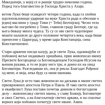
Македонији, у којој се и раније трудио неколико година.
Поред тога благовестио је Господа Христа у Ахаји.
ветом Луки беше осамдесет четири година, када га злобни
идолопоклоници ударише на муке Христа ради и обесише о
једној маслини у граду Тиви (= Теби) Беотијској. Чесно тело
његово би погребено у Тиви, главном граду Беотије, где од
њега биваху многа чудеса. Ту су се ове свете чудотворне
мошти налазиле до друге половине четвртога века, када бише
пренесене у Цариград, у време цара Констанција, сина
Константиновог.
Стари црквени писци казују, да је свети Лука, одазивајући се
побожној жељи ондашњих хришћана, први живописао икону
Пресвете Богородице са Богомладенцем Господом Исусом на
њеним рукама, и то не једну него три, и донео их на увид
Богоматери. Разгледавши их, она је рекла: Благодат Рођеног
од мене, и моја, нека буду са овим иконама.
Свети Лука је исто тако живописао на даскама и иконе светих
првоврховних апостола Петра и Павла. И тако свети апостол
и еванђелист Лука постави почетак дивном и богоугодном
делу – живописању светих икона, у славу Божију, Богоматере
и свих Светих, а на благољепије светих цркава, и на спасење
верних који побожно почитују свете иконе. Амин.