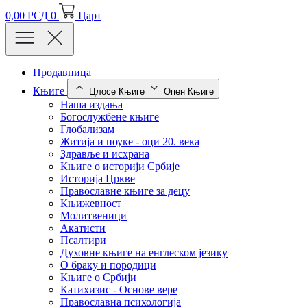
0,00
РСД
0
Царт
Продавница
Књиге
Цлосе Књиге
Опен Књиге
Наша издања
Богослужбене књиге
Глобализам
Житија и поуке - оци 20. века
Здравље и исхрана
Књиге о историји Србије
Историја Цркве
Православне књиге за децу
Књижевност
Молитвеници
Акатисти
Псалтири
Духовне књиге на енглеском језику
О браку и породици
Књиге о Србији
Катихизис - Основе вере
Православна психологија