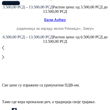
Детаљније
3.500,00
РСД
–
13.500,00
РСД
Распон цена: од 3.500,00 РСД до
13.500,00 РСД
Бели Анђео
радионица за израду икона Ризница+, Земун
6.500,00
РСД
–
13.500,00
РСД
Распон цена: од 6.500,00 РСД до
13.500,00 РСД
Све цене су изражене са урачунатим ПДВ-ом.
Тамо где вера проналази реч, а традиција своје трајање.