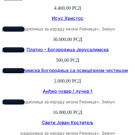
4.400,00
РСД
Исус Христос
радионица за израду икона Ризница+, Земун
Детаљније
36.000,00
РСД
Платно – Богородица Јерусалимска
Детаљније
500,00
РСД
Јерусалимска Богородица са освештаном честицом
Детаљније
2.000,00
РСД
Анђео чувар / лучна 1
радионица за израду икона Ризница+, Земун
Детаљније
16.000,00
РСД
Свети Јован Крститељ
радионица за израду икона Ризница+, Земун