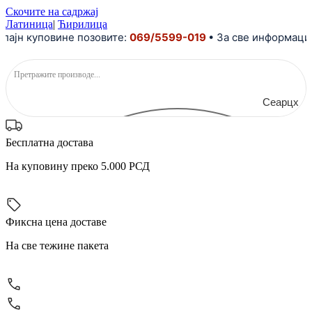
Скочите на садржај
Латиница
|
Ћирилица
 куповине позовите:
069/5599-019
• За све информације и 
Сеарцх
Бесплатна достава
На куповину преко 5.000 РСД
Фиксна цена доставе
На све тежине пакета