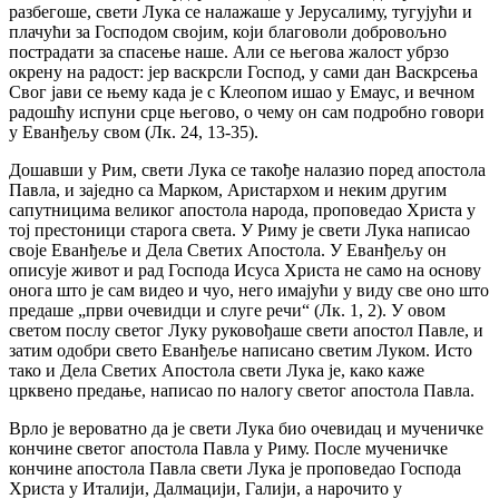
разбегоше, свети Лука се налажаше у Јерусалиму, тугујући и
плачући за Господом својим, који благоволи добровољно
пострадати за спасење наше. Али се његова жалост убрзо
окрену на радост: јер васкрсли Господ, у сами дан Васкрсења
Свог јави се њему када је с Клеопом ишао у Емаус, и вечном
радошћу испуни срце његово, о чему он сам подробно говори
у Еванђељу свом (Лк. 24, 13-35).
Дошавши у Рим, свети Лука се такође налазио поред апостола
Павла, и заједно са Марком, Аристархом и неким другим
сапутницима великог апостола народа, проповедао Христа у
тој престоници старога света. У Риму је свети Лука написао
своје Еванђеље и Дела Светих Апостола. У Еванђељу он
описује живот и рад Господа Исуса Христа не само на основу
онога што је сам видео и чуо, него имајући у виду све оно што
предаше „први очевидци и слуге речи“ (Лк. 1, 2). У овом
светом послу светог Луку руковођаше свети апостол Павле, и
затим одобри свето Еванђеље написано светим Луком. Исто
тако и Дела Светих Апостола свети Лука је, како каже
црквено предање, написао по налогу светог апостола Павла.
Врло је вероватно да је свети Лука био очевидац и мученичке
кончине светог апостола Павла у Риму. После мученичке
кончине апостола Павла свети Лука је проповедао Господа
Христа у Италији, Далмацији, Галији, а нарочито у