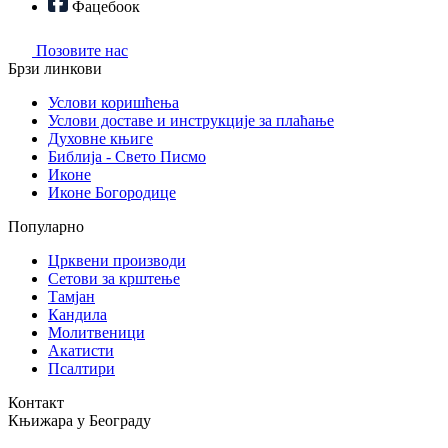
Фацебоок
Позовите нас
Брзи линкови
Услови коришћења
Услови доставе и инструкције за плаћање
Духовне књиге
Библија - Свето Писмо
Иконе
Иконе Богородице
Популарно
Црквени производи
Сетови за крштење
Тамјан
Кандила
Молитвеници
Акатисти
Псалтири
Контакт
Књижара у Београду