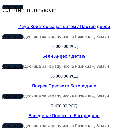
Детаљније
Слични производи
Исус Христос са јагњетом / Пастир добри
радионица за израду икона Ризница+, Земун
Детаљније
16.000,00
РСД
Бели Анђео / детаљ
радионица за израду икона Ризница+, Земун
Детаљније
16.000,00
РСД
Покров Пресвете Богородице
радионица за израду икона Ризница+, Земун
Детаљније
2.400,00
РСД
Ваведење Пресвете Богородице
радионица за израду икона Ризница+, Земун
Детаљније