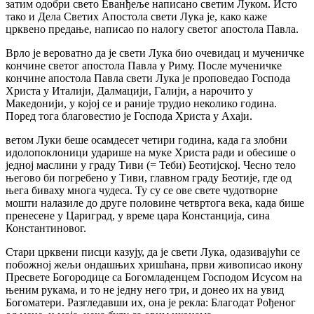
затим одобри свето Еванђеље написано светим Луком. Исто
тако и Дела Светих Апостола свети Лука је, како каже
црквено предање, написао по налогу светог апостола Павла.
Врло је вероватно да је свети Лука био очевидац и мученичке
кончине светог апостола Павла у Риму. После мученичке
кончине апостола Павла свети Лука је проповедао Господа
Христа у Италији, Далмацији, Галији, а нарочито у
Македонији, у којој се и раније трудио неколико година.
Поред тога благовестио је Господа Христа у Ахаји.
ветом Луки беше осамдесет четири година, када га злобни
идолопоклоници ударише на муке Христа ради и обесише о
једној маслини у граду Тиви (= Теби) Беотијској. Чесно тело
његово би погребено у Тиви, главном граду Беотије, где од
њега биваху многа чудеса. Ту су се ове свете чудотворне
мошти налазиле до друге половине четвртога века, када бише
пренесене у Цариград, у време цара Констанција, сина
Константиновог.
Стари црквени писци казују, да је свети Лука, одазивајући се
побожној жељи ондашњих хришћана, први живописао икону
Пресвете Богородице са Богомладенцем Господом Исусом на
њеним рукама, и то не једну него три, и донео их на увид
Богоматери. Разгледавши их, она је рекла: Благодат Рођеног