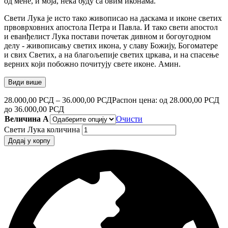
од мене, и моја, нека буду са овим иконама.
Свети Лука је исто тако живописао на даскама и иконе светих
првоврховних апостола Петра и Павла. И тако свети апостол
и еванђелист Лука постави почетак дивном и богоугодном
делу - живописању светих икона, у славу Божију, Богоматере
и свих Светих, а на благољепије светих цркава, и на спасење
верних који побожно почитују свете иконе. Амин.
Види више
28.000,00
РСД
–
36.000,00
РСД
Распон цена: од 28.000,00 РСД
до 36.000,00 РСД
Величина А
Очисти
Свети Лука количина
Додај у корпу