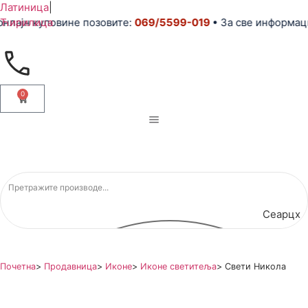
Латиница
|
 куповине позовите:
Ћирилица
069/5599-019
• За све информације и
0
Сеарцх
Почетна
>
Продавница
>
Иконе
>
Иконе светитеља
>
Свети Никола