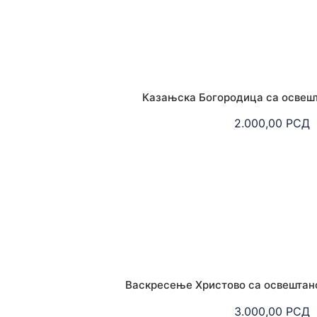
Казањска Богородица са освеш
2.000,00
РСД
Васкресење Христово са освештано
3.000,00
РСД