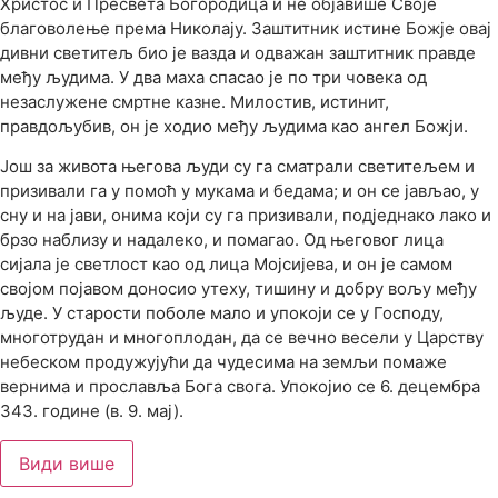
Христос и Пресвета Богородица и не објавише Своје
благоволење према Николају. Заштитник истине Божје овај
дивни светитељ био је вазда и одважан заштитник правде
међу људима. У два маха спасао је по три човека од
незаслужене смртне казне. Милостив, истинит,
правдољубив, он је ходио међу људима као ангел Божји.
Још за живота његова људи су га сматрали светитељем и
призивали га у помоћ у мукама и бедама; и он се јављао, у
сну и на јави, онима који су га призивали, подједнако лако и
брзо наблизу и надалеко, и помагао. Од његовог лица
сијала је светлост као од лица Мојсијева, и он је самом
својом појавом доносио утеху, тишину и добру вољу међу
људе. У старости поболе мало и упокоји се у Господу,
многотрудан и многоплодан, да се вечно весели у Царству
небеском продужујући да чудесима на земљи помаже
вернима и прославља Бога свога. Упокојио се 6. децембра
343. године (в. 9. мај).
Види више