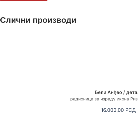
Слични производи
Бели Анђео / дет
радионица за израду икона Ри
16.000,00
РСД