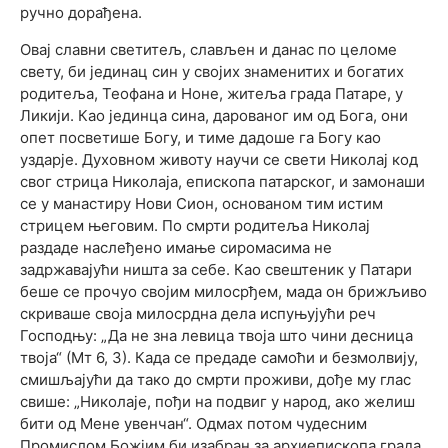
ручно дорађена.
Овај славни светитељ, слављен и данас по целоме
свету, би јединац син у својих знаменитих и богатих
родитеља, Теофана и Ноне, житеља града Патаре, у
Ликији. Као јединца сина, дарованог им од Бога, они
опет посветише Богу, и тиме дадоше га Богу као
уздарје. Духовном животу научи се свети Николај код
свог стрица Николаја, епископа патарског, и замонаши
се у манастиру Нови Сион, основаном тим истим
стрицем његовим. По смрти родитеља Николај
раздаде наслеђено имање сиромасима не
задржавајући ништа за себе. Као свештеник у Патари
беше се прочуо својим милосрђем, мада он брижљиво
скриваше своја милосрдна дела испуњујући реч
Господњу: „Да не зна левица твоја што чини десница
твоја“ (Мт 6, 3). Када се предаде самоћи и безмолвију,
смишљајући да тако до смрти проживи, дође му глас
свише: „Николаје, пођи на подвиг у народ, ако желиш
бити од Мене увенчан“. Одмах потом чудесним
Промислом Божјим би изабран за архиепископа града