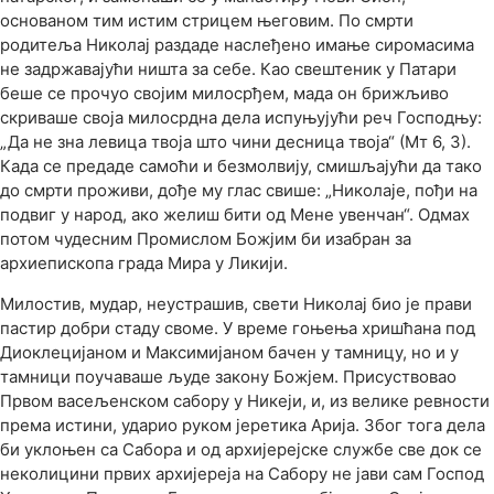
основаном тим истим стрицем његовим. По смрти
родитеља Николај раздаде наслеђено имање сиромасима
не задржавајући ништа за себе. Као свештеник у Патари
беше се прочуо својим милосрђем, мада он брижљиво
скриваше своја милосрдна дела испуњујући реч Господњу:
„Да не зна левица твоја што чини десница твоја“ (Мт 6, 3).
Када се предаде самоћи и безмолвију, смишљајући да тако
до смрти проживи, дође му глас свише: „Николаје, пођи на
подвиг у народ, ако желиш бити од Мене увенчан“. Одмах
потом чудесним Промислом Божјим би изабран за
архиепископа града Мира у Ликији.
Милостив, мудар, неустрашив, свети Николај био је прави
пастир добри стаду своме. У време гоњења хришћана под
Диоклецијаном и Максимијаном бачен у тамницу, но и у
тамници поучаваше људе закону Божјем. Присуствовао
Првом васељенском сабору у Никеји, и, из велике ревности
према истини, ударио руком јеретика Арија. Због тога дела
би уклоњен са Сабора и од архијерејске службе све док се
неколицини првих архијереја на Сабору не јави сам Господ