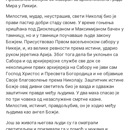
Мира у Ликији.
Милостив, мудар, неустрашив, свети Николај био је
прави пастир добри стаду своме. У време гоњења
хришћана под Диоклецијаном и Максимијаном бачен у
тамницу, но и у тамници поучаваше људе закону
Божјем. Присуствовао Првом васељенском сабору у
Никеји, и, из велике ревности према истини, ударио
руком јеретика Арија. Због тога дела би уклоњен са
Сабора и од архијерејске службе све док се
неколицини првих архијереја на Сабору не јави сам
Господ Христос и Пресвета Богородица и не објавише
Своје благоволење према Николају. Заштитник истине
Божје овај дивни светитељ био је вазда и одважан
заштитник правде међу људима. У два маха спасао је
по три човека од незаслужене смртне казне.
Милостив, истинит, правдољубив, он је ходио међу
људима као ангел Божји.
Још за живота његова људи су га сматрали
светитељем и призивали га у помоћ у мукама и