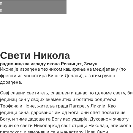
Свети Никола
радионица за израду икона Ризница+, Земун
Икона је израђена техником каширања на медијапану (по
фресци из манастира Високи Дечани), а затим ручно
дорађена.
Овај славни светитељ, слављен и данас по целоме свету, би
јединац син у својих знаменитих и богатих родитеља,
Теофана и Ноне, житеља града Патаре, у Ликији. Као
јединца сина, дарованог им од Бога, они опет посветише
Богу, и тиме дадоше га Богу као уздарје. Духовном животу
научи се свети Николај код свог стрица Николаја, епископа
патарског, и замонаши се у манастиру Нови Сион,