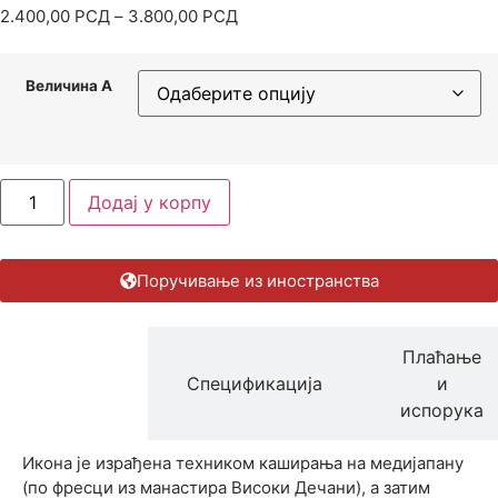
2.400,00
РСД
–
3.800,00
РСД
Величина А
Додај у корпу
Поручивање из иностранства
Плаћање
Опис
Спецификација
и
производа
испорука
Икона је израђена техником каширања на медијапану
(по фресци из манастира Високи Дечани), а затим