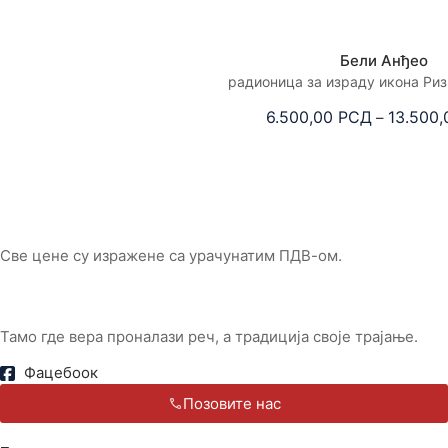
Бели Анђео
радионица за израду икона Ри
6.500,00
РСД
13.500
–
Све цене су изражене са урачунатим ПДВ-ом.
Тамо где вера проналази реч, а традиција своје трајање.
Фацебоок
Позовите нас