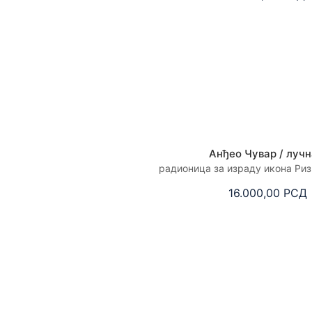
Анђео Чувар / лучн
радионица за израду икона Ри
16.000,00
РСД