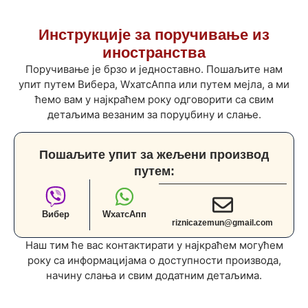
Инструкције за поручивање из
иностранства
Поручивање је брзо и једноставно. Пошаљите нам
упит путем Вибера, WхатсАппа или путем мејла, а ми
ћемо вам у најкраћем року одговорити са свим
детаљима везаним за поруџбину и слање.
Пошаљите упит за жељени производ
путем:
Вибер
WхатсАпп
riznicazemun@gmail.com
Наш тим ће вас контактирати у најкраћем могућем
року са информацијама о доступности производа,
начину слања и свим додатним детаљима.