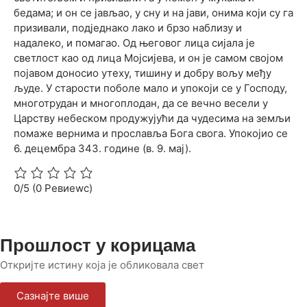
бедама; и он се јављао, у сну и на јави, онима који су га
призивали, подједнако лако и брзо наблизу и
надалеко, и помагао. Од његовог лица сијала је
светлост као од лица Мојсијева, и он је самом својом
појавом доносио утеху, тишину и добру вољу међу
људе. У старости поболе мало и упокоји се у Господу,
многотрудан и многоплодан, да се вечно весели у
Царству небеском продужујући да чудесима на земљи
помаже вернима и прославља Бога свога. Упокојио се
6. децембра 343. године (в. 9. мај).
0/5
(0 Ревиеwс)
Прошлост у корицама
Откријте истину која је обликовала свет
Сазнајте више