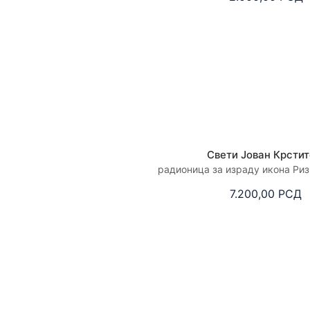
Свети Јован Крсти
радионица за израду икона Ри
7.200,00
РСД