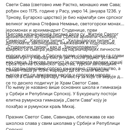
Свети Сава (световно име Растко, монашко име Сава;
рођен око 1175. године у Расу, умро 14. јануара 1236. у
Трнову, Бугарско царство) је био најмлађи син српског
великог жупана Стефана Немање, светогорски монах,
јеромонах и архимандрит Студенице, први
Његова најзначајнија писана дела су „Житије Светог
архиепископ аутокефалне Српске архиепи-скопије,
Симеона“, „Карејски типик“, „Хиландарски типик“ и
дипломата, законодавац, књижевник и ходочасник.
„Студенички типик“, као и „Законоправило“.
Широко се сматра једном од најзначајнијих личности
српске историје, а Српска право-славна црква га слави
Савин култ у народу био је јак. После једног устанка
као свеца. Његова личност је остварила велики утицај
Срба против Османског царства, турски заповедник
на средњовековно српско књижевно стваралаштво, а
Синан-паша је 1594. наредио да се спали мошти
његов култ се вековима негује у српском народу.
светога Саве на Врачару. На месту за које се верује да
се то десило подигнут је Храм Светог Саве.
По њему је названо више основних школа и гимназија
у Србији и Републици Српској. У Букурешту постоји
елитна румунска гимназија „Свети Сава“ коју је
похађао и румунски краљ Михај.
Празник Светог Саве, Савиндан, обележава се као
школска слава у свим школама у Србији и Републици
Српској.