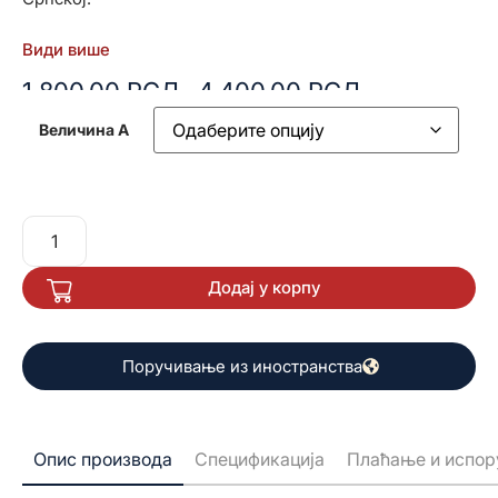
Види више
1.800,00
РСД
4.400,00
РСД
–
Величина А
Додај у корпу
Поручивање из иностранства
Опис производа
Спецификација
Плаћање и испор