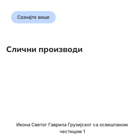
обликовала свет
Сазнајте више
Слични производи
Икона Светог Гаврила Грузијског са освештаном
честицом 1