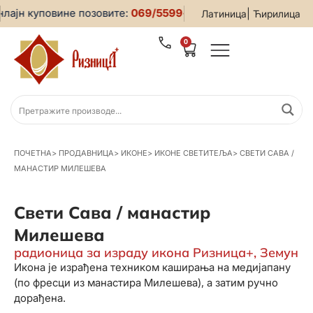
ајн куповине позовите:
069/5599-019
• За све информације
|
Латиница
Ћирилица
0
ПОЧЕТНА
>
ПРОДАВНИЦА
>
ИКОНЕ
>
ИКОНЕ СВЕТИТЕЉА
>
СВЕТИ САВА /
МАНАСТИР МИЛЕШЕВА
Свети Сава / манастир
Милешева
радионица за израду икона Ризница+, Земун
Икона је израђена техником каширања на медијапану
(по фресци из манастира Милешева), а затим ручно
дорађена.