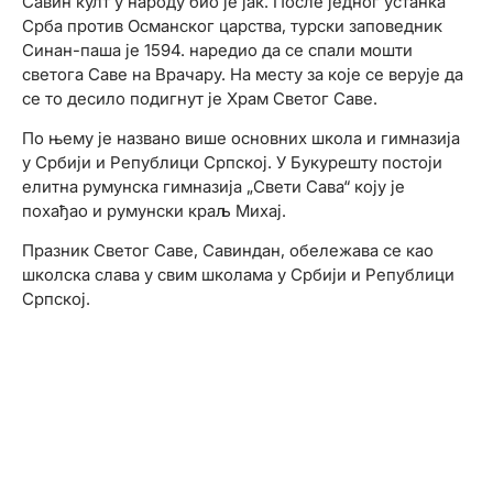
Савин култ у народу био је јак. После једног устанка
Срба против Османског царства, турски заповедник
Синан-паша је 1594. наредио да се спали мошти
светога Саве на Врачару. На месту за које се верује да
се то десило подигнут је Храм Светог Саве.
По њему је названо више основних школа и гимназија
у Србији и Републици Српској. У Букурешту постоји
елитна румунска гимназија „Свети Сава“ коју је
похађао и румунски краљ Михај.
Празник Светог Саве, Савиндан, обележава се као
школска слава у свим школама у Србији и Републици
Српској.
Прошлост у
корицама
Откријте истину која је