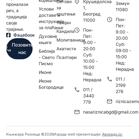
коришћења
Сетови
Крушедолска
Земун
проналази
за
1,
Услови
11080
реч, а
крштење
Београд
доставе и
традиција
Пон-
11000
инструкције
Тамјан
своје
Пет:
за плаћање
трајање.
Пон-
Кандила
9:00 -
Фацебоок
Духовне
Пет:
20:00
Молитвеници
књиге
9:00 -
Суб:
Позовите
Акатисти
20:00
09:00 -
Библија
нас
Суб:
15:00
- Свето
Псалтири
10:00 -
Нед:
Писмо
15:00
Нерадна
Иконе
Нед:
011 /
Нерадна
Иконе
2199
Богородице
011 /
276
3440
riznicaze
779
nasariznicabgd@gmail.com
Књижара Ризница ©️2026
Израда wеб презентације:
Авокадо.рс