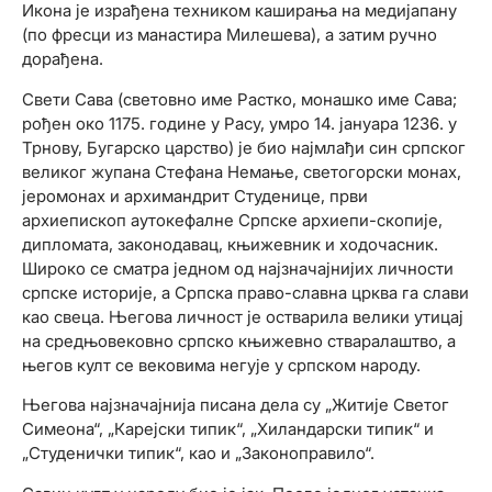
Икона је израђена техником каширања на медијапану
(по фресци из манастира Милешева), а затим ручно
дорађена.
Свети Сава (световно име Растко, монашко име Сава;
рођен око 1175. године у Расу, умро 14. јануара 1236. у
Трнову, Бугарско царство) је био најмлађи син српског
великог жупана Стефана Немање, светогорски монах,
јеромонах и архимандрит Студенице, први
архиепископ аутокефалне Српске архиепи-скопије,
дипломата, законодавац, књижевник и ходочасник.
Широко се сматра једном од најзначајнијих личности
српске историје, а Српска право-славна црква га слави
као свеца. Његова личност је остварила велики утицај
на средњовековно српско књижевно стваралаштво, а
његов култ се вековима негује у српском народу.
Његова најзначајнија писана дела су „Житије Светог
Симеона“, „Карејски типик“, „Хиландарски типик“ и
„Студенички типик“, као и „Законоправило“.