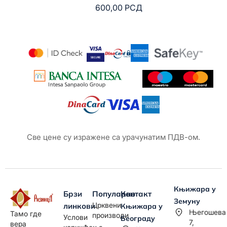
600,00
РСД
Све цене су изражене са урачунатим ПДВ-ом.
Књижара у
Брзи
Популарно
Контакт
Земуну
Црквени
линкови
Књижара у
Његошева
Тамо где
производи
Услови
Београду
7,
вера