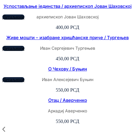
Успостављање јединства / архиепископ Јован Шаховској
архиепископ Јован Шаховској
Детаљније
400,00
РСД
Живе мошти – изабране хришћанске приче / Тургењев
Иван Сергејевич Тургењев
Детаљније
450,00
РСД
О Чехову / Буњин
Иван Алексејевич Буњин
Детаљније
550,00
РСД
Отац / Аверченко
Аркадиј Аверченко
550,00
РСД