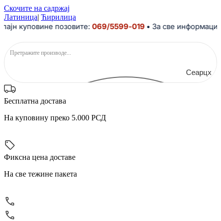
Скочите на садржај
Латиница
|
Ћирилица
н куповине позовите:
069/5599-019
• За све информације и
Сеарцх
Бесплатна достава
На куповину преко 5.000 РСД
Фиксна цена доставе
На све тежине пакета