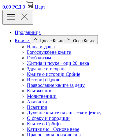
0,00
РСД
0
Царт
Продавница
Књиге
Цлосе Књиге
Опен Књиге
Наша издања
Богослужбене књиге
Глобализам
Житија и поуке - оци 20. века
Здравље и исхрана
Књиге о историји Србије
Историја Цркве
Православне књиге за децу
Књижевност
Молитвеници
Акатисти
Псалтири
Духовне књиге на енглеском језику
О браку и породици
Књиге о Србији
Катихизис - Основе вере
Православна психологија