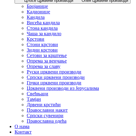
Цлосе Црквени производи
Опен Црквени производи
Бројанице
Кадионице
Кандила
Висећа кандила
Стона кандила
Чаша за кандило
Крстови
Стони крстови
Зидни крстови
Сетови за крштење
Опрема за венчање
Опрема за славу
Руски црквени производи
Српски црквени производи
Грчки црквени производи
Црквени производи из Јерусалима
Свећњаци
Тамјан
Дрвени крстићи
Православни накит
Српски сувенири
Православна одећа
О нама
Контакт