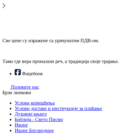
Све цене су изражене са урачунатим ПДВ-ом.
Тамо где вера проналази реч, а традиција своје трајање.
Фацебоок
Позовите нас
Брзи линкови
Услови коришћења
Услови доставе и инструкције за плаћање
Духовне књиге
Библија - Свето Писмо
Иконе
Иконе Богородице