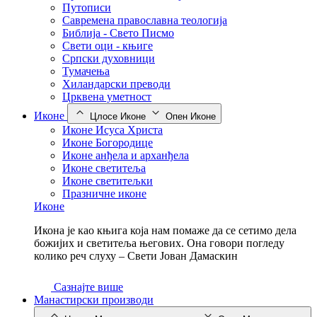
Путописи
Савремена православна теологија
Библија - Свето Писмо
Свети оци - књиге
Српски духовници
Тумачења
Хиландарски преводи
Црквена уметност
Иконе
Цлосе Иконе
Опен Иконе
Иконе Исуса Христа
Иконе Богородице
Иконе анђела и арханђела
Иконе светитеља
Иконе светитељки
Празничне иконе
Иконе
Икона је као књига која нам помаже да се сетимо дела
божијих и светитеља његових. Она говори погледу
колико реч слуху – Свети Јован Дамаскин
Сазнајте више
Манастирски производи