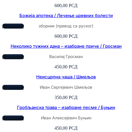
600,00
РСД
Божија апотека / Лечење цревних болести
зборник (превод са руског)
Детаљније
600,00
РСД
Неколико тужних дана – изабране приче / Гросман
Василиј Гросман
Детаљније
450,00
РСД
Неисцрпна чаша / Шмељов
Иван Сергејевич Шмељов
Детаљније
350,00
РСД
Гробљанска трава – изабране песме / Буњин
Иван Алексејевич Буњин
Детаљније
450,00
РСД