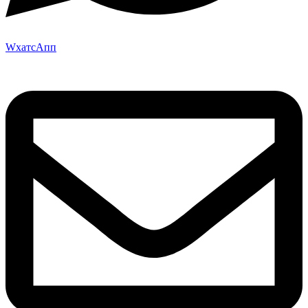
WхатсАпп