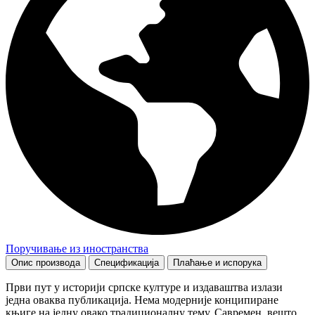
Поручивање из иностранства
Опис производа
Спецификација
Плаћање и испорука
Први пут у историји српске културе и издаваштва излази
једна оваква публикација. Нема модерније конципиране
књиге на једну овако традиционалну тему. Савремен, вешто