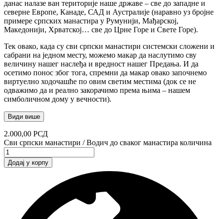
данас налазе ван територије наше државе – све до западне и
северне Европе, Канаде, САД и Аустралије (наравно уз бројне
примере српских манастира у Румунији, Мађарској,
Македонији, Хрватској… све до Црне Горе и Свете Горе).
Тек овако, када су сви српски манастири системски сложени и
сабрани на једном месту, можемо макар да наслутимо сву
величину нашег наслеђа и вредност нашег Предања. И да
осетимо понос због тога, спремни да макар овако започнемо
виртуелно ходочашће по овим светим местима (док се не
одважимо да и реално закорачимо према њима – нашем
симболичном дому у вечности).
Види више
2.000,00
РСД
Сви српски манастири / Водич до сваког манастира количина
Додај у корпу