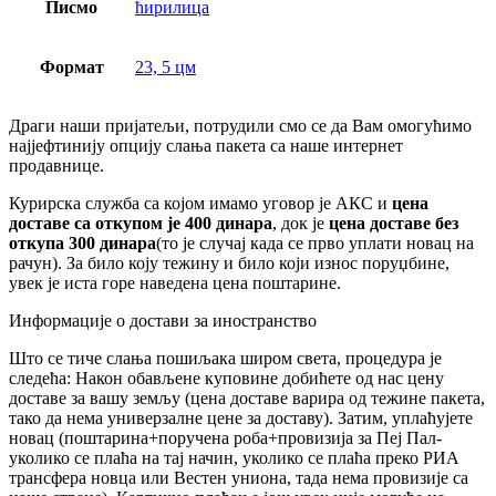
Писмо
ћирилица
Формат
23, 5 цм
Драги наши пријатељи, потрудили смо се да Вам омогућимо
најјефтинију опцију слања пакета са наше интернет
продавнице.
Курирска служба са којом имамо уговор је АКС и
цена
доставе са откупом је 400 динара
, док је
цена доставе без
откупа 300 динара
(то је случај када се прво уплати новац на
рачун). За било коју тежину и било који износ поруџбине,
увек је иста горе наведена цена поштарине.
Информације о достави за иностранство
Што се тиче слања пошиљака широм света, процедура је
следећа: Након обављене куповине добићете од нас цену
доставе за вашу земљу (цена доставе варира од тежине пакета,
тако да нема универзалне цене за доставу). Затим, уплаћујете
новац (поштарина+поручена роба+провизија за Пеј Пал-
уколико се плаћа на тај начин, уколико се плаћа преко РИА
трансфера новца или Вестен униона, тада нема провизије са