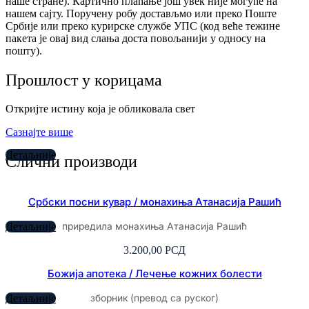
наше стране). Картично плаћање још увек није могуће на
нашем сајту. Поручену робу достављмо или преко Поште
Србије или преко курирске службе УПС (код веће тежине
пакета је овај вид слања доста повољанији у односу на
пошту).
Прошлост у корицама
Откријте истину која је обликовала свет
Сазнајте више
Детаљније
Слични производи
Србски посни кувар / монахиња Атанасија Рашић
приредила монахиња Атанасија Рашић
Детаљније
3.200,00
РСД
Божија апотека / Лечење кожних болести
зборник (превод са руског)
Детаљније