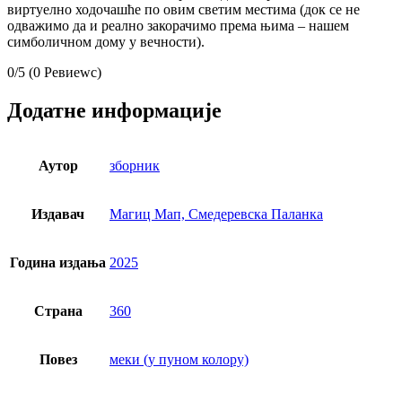
виртуелно ходочашће по овим светим местима (док се не
одважимо да и реално закорачимо према њима – нашем
симболичном дому у вечности).
0/5
(0 Ревиеwс)
Додатне информације
Аутор
зборник
Издавач
Магиц Мап, Смедеревска Паланка
Година издања
2025
Страна
360
Повез
меки (у пуном колору)