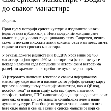
до сваког манастира
зборник
Први пут у историји српске културе и издаваштва излази
једна оваква публикација. Нема модерније конципиране
књиге на једну овако традиционалну тему. Савремен, вешто
сажет и поуздан информативни концепт овде нам представља
скривени свет српских манастира.
У рукама држите јединствени ВОДИЧ кроз више од 460
манастира и још преко 260 манастиришта (места где су се
некада налазили сада порушени и историјским ветровима
развејани храмови наше пребогате духовне ризнице).
Уз језгровито написане текстове о сваком појединачном
манастиру, овде имате и њихове фотографије, детаљну карту
прилаза и општу шему локације манастира, као и QР код,
посебан „код“ за навигацију који вас (преко паметних
телефона, таблета, ГПС навигатора) води право до врата ових
древних огњишта и светилишта хришћанске вере и наше
духовне културе. Посебно је интересантно и важно то што
ћете овде наћи и све најважније српске манастире који се