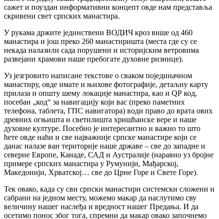
сажет и поуздан информативни концепт овде нам представља
скривени свет српских манастира.
У рукама држите јединствени ВОДИЧ кроз више од 460
манастира и још преко 260 манастиришта (места где су се
некада налазили сада порушени и историјским ветровима
развејани храмови наше пребогате духовне ризнице).
Уз језгровито написане текстове о сваком појединачном
манастиру, овде имате и њихове фотографије, детаљну карту
прилаза и општу шему локације манастира, као и QР код,
посебан „код“ за навигацију који вас (преко паметних
телефона, таблета, ГПС навигатора) води право до врата ових
древних огњишта и светилишта хришћанске вере и наше
духовне културе. Посебно је интересантно и важно то што
ћете овде наћи и све најважније српске манастире који се
данас налазе ван територије наше државе – све до западне и
северне Европе, Канаде, САД и Аустралије (наравно уз бројне
примере српских манастира у Румунији, Мађарској,
Македонији, Хрватској… све до Црне Горе и Свете Горе).
Тек овако, када су сви српски манастири системски сложени и
сабрани на једном месту, можемо макар да наслутимо сву
величину нашег наслеђа и вредност нашег Предања. И да
осетимо понос због тога, спремни да макар овако започнемо