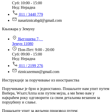
Суб: 10:00 - 15:00
Нед: Нерадна
011 / 3440 779
nasariznicabgd@gmail.com
Књижара у Земуну
Његошева 7,
Земун 11080
Пон-Пет: 9:00 - 20:00
Суб: 09:00 - 15:00
Нед: Нерадна
011 / 2199 276
riznicazemun@gmail.com
Инструкције за поручивање из иностранства
Поручивање је брзо и једноставно. Пошаљите нам упит путем
Вибера, WхатсАппа или путем мејла, а ми ћемо вам у
најкраћем року одговорити са свим детаљима везаним за
поруџбину и слање.
Пошаљите упит за жељени производ путем: