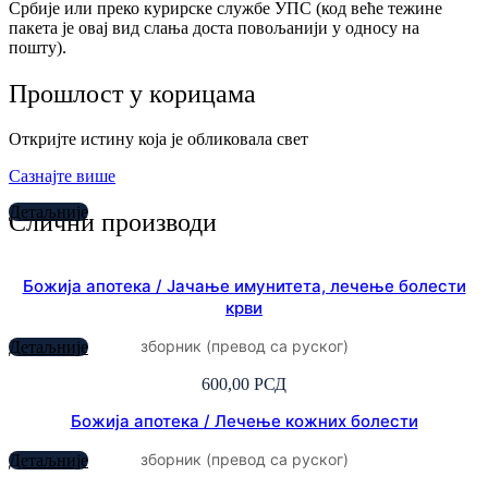
Србије или преко курирске службе УПС (код веће тежине
пакета је овај вид слања доста повољанији у односу на
пошту).
Прошлост у корицама
Откријте истину која је обликовала свет
Сазнајте више
Детаљније
Слични производи
Божија апотека / Јачање имунитета, лечење болести
крви
зборник (превод са руског)
Детаљније
600,00
РСД
Божија апотека / Лечење кожних болести
зборник (превод са руског)
Детаљније