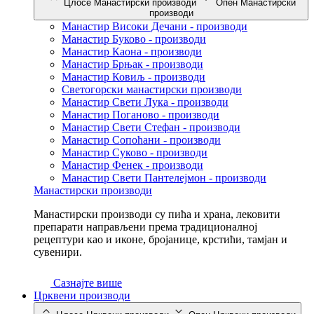
Цлосе Манастирски производи
Опен Манастирски
производи
Манастир Високи Дечани - производи
Манастир Буково - производи
Манастир Каона - производи
Манастир Брњак - производи
Манастир Ковиљ - производи
Светогорски манастирски производи
Манастир Свети Лука - производи
Манастир Поганово - производи
Манастир Свети Стефан - производи
Манастир Сопоћани - производи
Манастир Суково - производи
Манастир Фенек - производи
Манастир Свети Пантелејмон - производи
Манастирски производи
Манастирски производи су пића и храна, лековити
препарати направљени према традиционалној
рецептури као и иконе, бројанице, крстићи, тамјан и
сувенири.
Сазнајте више
Црквени производи