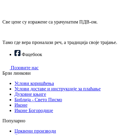
Све цене су изражене са урачунатим ПДВ-ом.
Тамо где вера проналази реч, а традиција своје трајање.
Фацебоок
Позовите нас
Брзи линкови
Услови коришћења
Услови доставе и инструкције за плаћање
Духовне књиге
Библија - Свето Писмо
Иконе
Иконе Богородице
Популарно
Црквени производи