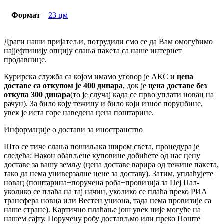
Формат
23 цм
Драги наши пријатељи, потрудили смо се да Вам омогућимо
најјефтинију опцију слања пакета са наше интернет
продавнице.
Курирска служба са којом имамо уговор је АКС и
цена
доставе са откупом је 400 динара
, док је
цена доставе без
откупа 300 динара
(то је случај када се прво уплати новац на
рачун). За било коју тежину и било који износ поруџбине,
увек је иста горе наведена цена поштарине.
Информације о достави за иностранство
Што се тиче слања пошиљака широм света, процедура је
следећа: Након обављене куповине добићете од нас цену
доставе за вашу земљу (цена доставе варира од тежине пакета,
тако да нема универзалне цене за доставу). Затим, уплаћујете
новац (поштарина+поручена роба+провизија за Пеј Пал-
уколико се плаћа на тај начин, уколико се плаћа преко РИА
трансфера новца или Вестен униона, тада нема провизије са
наше стране). Картично плаћање још увек није могуће на
нашем сајту. Поручену робу достављмо или преко Поште