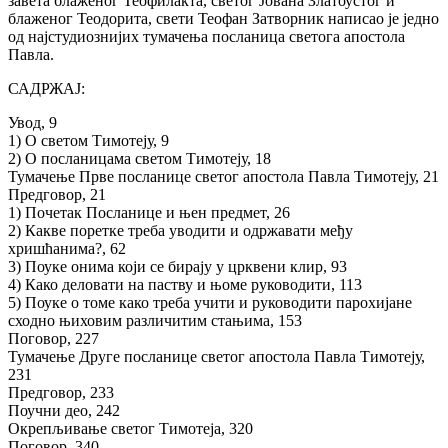
завета блаженог Теофилакта, светог Јована Златоустог и
блаженог Теодорита, свети Теофан Затворник написао је једно
од најстудиознијих тумачења посланица светога апостола
Павла.
САДРЖАЈ:
Увод, 9
1) О светом Тимотеју, 9
2) О посланицама светом Тимотеју, 18
Тумачење Прве посланице светог апостола Павла Тимотеју, 21
Предговор, 21
1) Почетак Посланице и њен предмет, 26
2) Какве поретке треба уводити и одржавати међу
хришћанима?, 62
3) Поуке онима који се бирају у црквени клир, 93
4) Како деловати на паству и њоме руководити, 113
5) Поуке о томе како треба учити и руководити парохијане
сходно њиховим различитим стањима, 153
Поговор, 227
Тумачење Друге посланице светог апостола Павла Тимотеју,
231
Предговор, 233
Поучни део, 242
Окрепљивање светог Тимотеја, 320
Поговор, 340