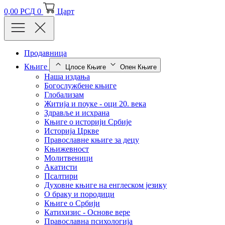
0,00
РСД
0
Царт
Продавница
Књиге
Цлосе Књиге
Опен Књиге
Наша издања
Богослужбене књиге
Глобализам
Житија и поуке - оци 20. века
Здравље и исхрана
Књиге о историји Србије
Историја Цркве
Православне књиге за децу
Књижевност
Молитвеници
Акатисти
Псалтири
Духовне књиге на енглеском језику
О браку и породици
Књиге о Србији
Катихизис - Основе вере
Православна психологија