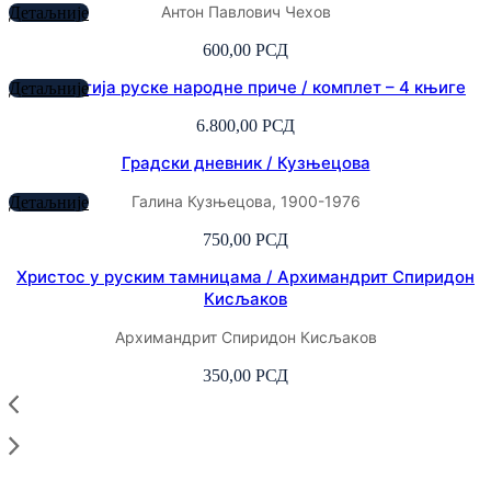
Антон Павлович Чехов
Детаљније
600,00
РСД
Антологија руске народне приче / комплет – 4 књиге
Детаљније
6.800,00
РСД
Градски дневник / Кузњецова
Галина Кузњецова, 1900-1976
Детаљније
750,00
РСД
Христос у руским тамницама / Архимандрит Спиридон
Кисљаков
Архимандрит Спиридон Кисљаков
350,00
РСД