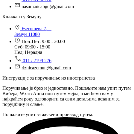
nasariznicabgd@gmail.com
Књижара у Земуну
Његошева 7,
Земун 11080
Пон-Пет: 9:00 - 20:00
Суб: 09:00 - 15:00
Нед: Нерадна
011 / 2199 276
riznicazemun@gmail.com
Инструкције за поручивање из иностранства
Поручивање је брзо и једноставно. Пошаљите нам упит путем
Вибера, WхатсАппа или путем мејла, а ми ћемо вам у
најкраћем року одговорити са свим детаљима везаним за
поруџбину и слање.
Пошаљите упит за жељени производ путем: