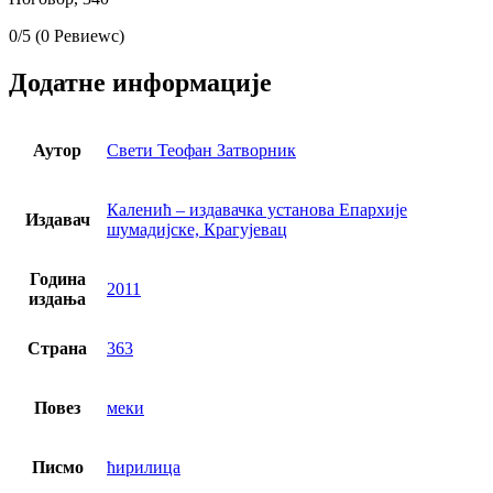
0/5
(0 Ревиеwс)
Додатне информације
Аутор
Свети Теофан Затворник
Каленић – издавачка установа Епархије
Издавач
шумадијске, Крагујевац
Година
2011
издања
Страна
363
Повез
меки
Писмо
ћирилица