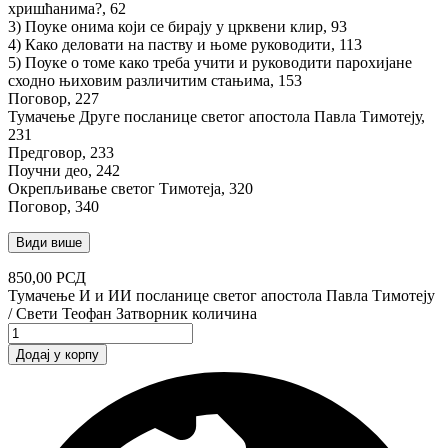
хришћанима?, 62
3) Поуке онима који се бирају у црквени клир, 93
4) Како деловати на паству и њоме руководити, 113
5) Поуке о томе како треба учити и руководити парохијане
сходно њиховим различитим стањима, 153
Поговор, 227
Тумачење Друге посланице светог апостола Павла Тимотеју,
231
Предговор, 233
Поучни део, 242
Окрепљивање светог Тимотеја, 320
Поговор, 340
Види више
850,00
РСД
Тумачење И и ИИ посланице светог апостола Павла Тимотеју
/ Свети Теофан Затворник количина
Додај у корпу