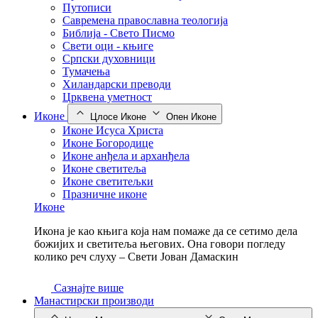
Путописи
Савремена православна теологија
Библија - Свето Писмо
Свети оци - књиге
Српски духовници
Тумачења
Хиландарски преводи
Црквена уметност
Иконе
Цлосе Иконе
Опен Иконе
Иконе Исуса Христа
Иконе Богородице
Иконе анђела и арханђела
Иконе светитеља
Иконе светитељки
Празничне иконе
Иконе
Икона је као књига која нам помаже да се сетимо дела
божијих и светитеља његових. Она говори погледу
колико реч слуху – Свети Јован Дамаскин
Сазнајте више
Манастирски производи