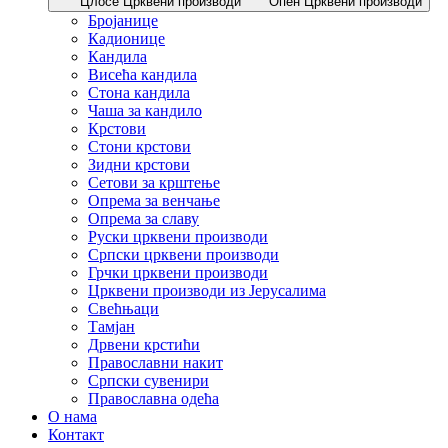
Цлосе Црквени производи
Опен Црквени производи
Бројанице
Кадионице
Кандила
Висећа кандила
Стона кандила
Чаша за кандило
Крстови
Стони крстови
Зидни крстови
Сетови за крштење
Опрема за венчање
Опрема за славу
Руски црквени производи
Српски црквени производи
Грчки црквени производи
Црквени производи из Јерусалима
Свећњаци
Тамјан
Дрвени крстићи
Православни накит
Српски сувенири
Православна одећа
О нама
Контакт