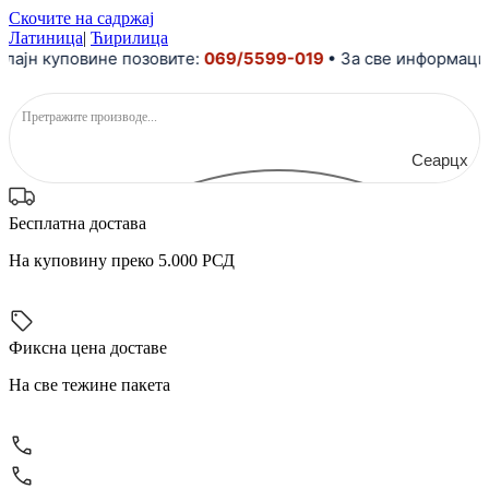
Скочите на садржај
Латиница
|
Ћирилица
 куповине позовите:
069/5599-019
• За све информације и
Сеарцх
Бесплатна достава
На куповину преко 5.000 РСД
Фиксна цена доставе
На све тежине пакета