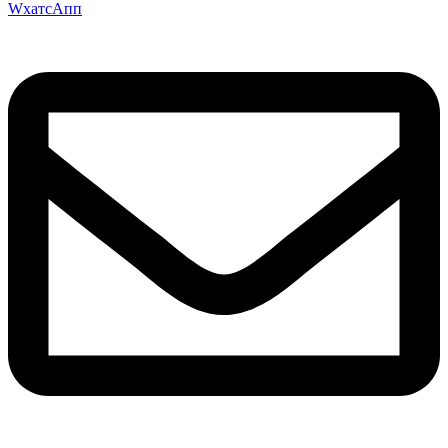
WхатсАпп