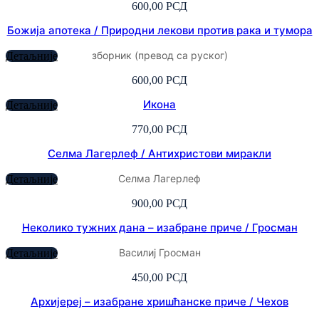
600,00
РСД
Божија апотека / Природни лекови против рака и тумора
зборник (превод са руског)
Детаљније
600,00
РСД
Икона
Детаљније
770,00
РСД
Селма Лагерлеф / Антихристови миракли
Селма Лагерлеф
Детаљније
900,00
РСД
Неколико тужних дана – изабране приче / Гросман
Василиј Гросман
Детаљније
450,00
РСД
Архијереј – изабране хришћанске приче / Чехов