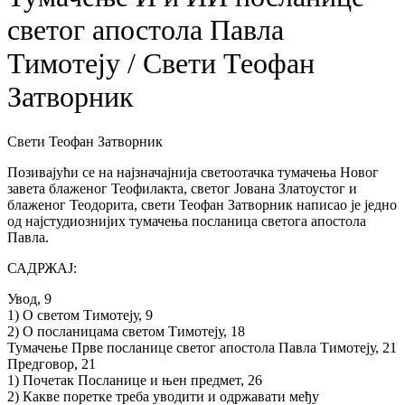
светог апостола Павла
Тимотеју / Свети Теофан
Затворник
Свети Теофан Затворник
Позивајући се на најзначајнија светоотачка тумачења Новог
завета блаженог Теофилакта, светог Јована Златоустог и
блаженог Теодорита, свети Теофан Затворник написао је једно
од најстудиознијих тумачења посланица светога апостола
Павла.
САДРЖАЈ:
Увод, 9
1) О светом Тимотеју, 9
2) О посланицама светом Тимотеју, 18
Тумачење Прве посланице светог апостола Павла Тимотеју, 21
Предговор, 21
1) Почетак Посланице и њен предмет, 26
2) Какве поретке треба уводити и одржавати међу