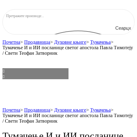
Сеарцх
Почетна
>
Продавница
>
Духовне књиге
>
Тумачења
>
Тумачење И и ИИ посланице светог апостола Павла Тимотеју
/ Свети Теофан Затворник
Почетна
>
Продавница
>
Духовне књиге
>
Тумачења
>
Тумачење И и ИИ посланице светог апостола Павла Тимотеју
/ Свети Теофан Затворник
Тумачење И и ИИ посланице