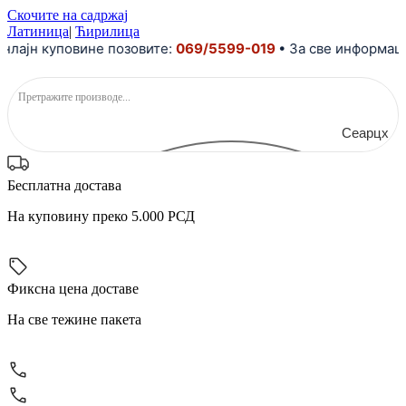
Скочите на садржај
Латиница
|
Ћирилица
н куповине позовите:
069/5599-019
• За све информације 
Сеарцх
Бесплатна достава
На куповину преко 5.000 РСД
Фиксна цена доставе
На све тежине пакета