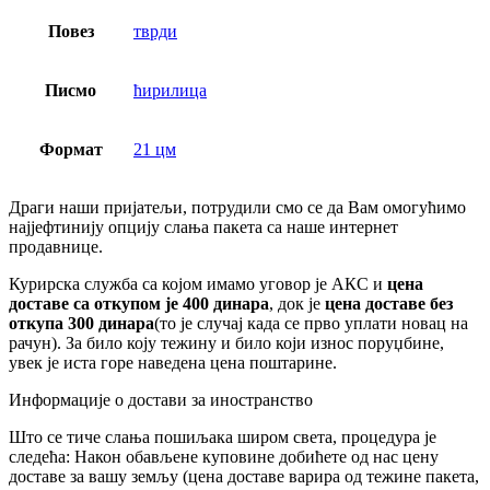
Повез
тврди
Писмо
ћирилица
Формат
21 цм
Драги наши пријатељи, потрудили смо се да Вам омогућимо
најјефтинију опцију слања пакета са наше интернет
продавнице.
Курирска служба са којом имамо уговор је АКС и
цена
доставе са откупом је 400 динара
, док је
цена доставе без
откупа 300 динара
(то је случај када се прво уплати новац на
рачун). За било коју тежину и било који износ поруџбине,
увек је иста горе наведена цена поштарине.
Информације о достави за иностранство
Што се тиче слања пошиљака широм света, процедура је
следећа: Након обављене куповине добићете од нас цену
доставе за вашу земљу (цена доставе варира од тежине пакета,