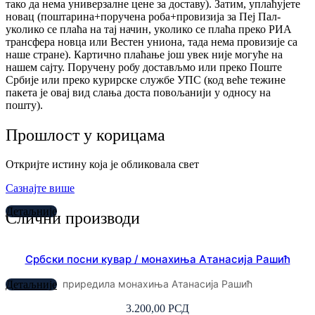
тако да нема универзалне цене за доставу). Затим, уплаћујете
новац (поштарина+поручена роба+провизија за Пеј Пал-
уколико се плаћа на тај начин, уколико се плаћа преко РИА
трансфера новца или Вестен униона, тада нема провизије са
наше стране). Картично плаћање још увек није могуће на
нашем сајту. Поручену робу достављмо или преко Поште
Србије или преко курирске службе УПС (код веће тежине
пакета је овај вид слања доста повољанији у односу на
пошту).
Прошлост у корицама
Откријте истину која је обликовала свет
Сазнајте више
Детаљније
Слични производи
Србски посни кувар / монахиња Атанасија Рашић
приредила монахиња Атанасија Рашић
Детаљније
3.200,00
РСД