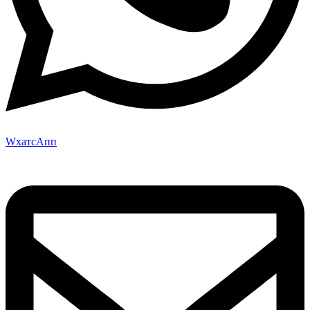
WхатсАпп