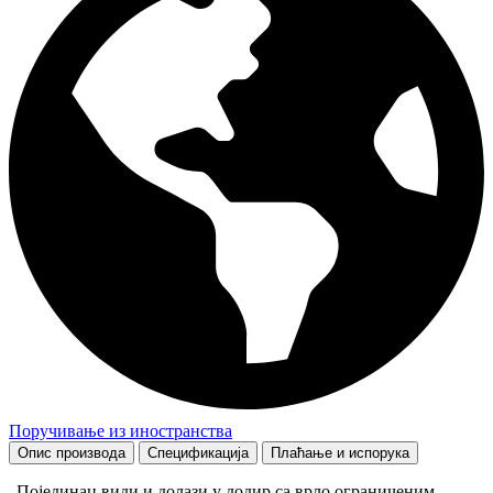
Поручивање из иностранства
Опис производа
Спецификација
Плаћање и испорука
„Појединац види и долази у додир са врло ограниченим