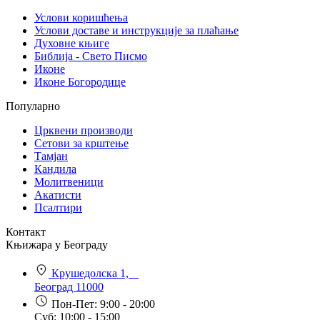
Услови коришћења
Услови доставе и инструкције за плаћање
Духовне књиге
Библија - Свето Писмо
Иконе
Иконе Богородице
Популарно
Црквени производи
Сетови за крштење
Тамјан
Кандила
Молитвеници
Акатисти
Псалтири
Контакт
Књижара у Београду
Крушедолска 1,
Београд 11000
Пон-Пет: 9:00 - 20:00
Суб: 10:00 - 15:00