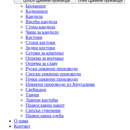
Цлосе Црквени производи
Опен Црквени производи
Бројанице
Кадионице
Кандила
Висећа кандила
Стона кандила
Чаша за кандило
Крстови
Стони крстови
Зидни крстови
Сетови за крштење
Опрема за венчање
Опрема за славу
Руски црквени производи
Српски црквени производи
Грчки црквени производи
Црквени производи из Јерусалима
Свећњаци
Тамјан
Дрвени крстићи
Православни накит
Српски сувенири
Православна одећа
О нама
Контакт