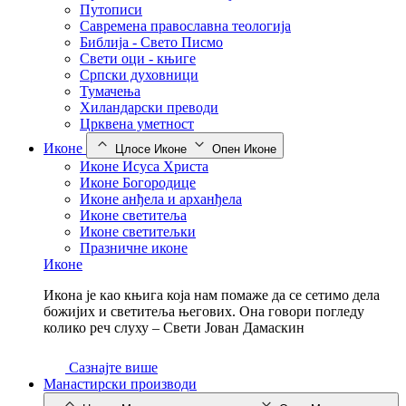
Путописи
Савремена православна теологија
Библија - Свето Писмо
Свети оци - књиге
Српски духовници
Тумачења
Хиландарски преводи
Црквена уметност
Иконе
Цлосе Иконе
Опен Иконе
Иконе Исуса Христа
Иконе Богородице
Иконе анђела и арханђела
Иконе светитеља
Иконе светитељки
Празничне иконе
Иконе
Икона је као књига која нам помаже да се сетимо дела
божијих и светитеља његових. Она говори погледу
колико реч слуху – Свети Јован Дамаскин
Сазнајте више
Манастирски производи