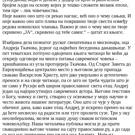
бројем људи на основу којих је тешко сложити мозаик епохе,
тим пре – лик човечанства.
Није важно оно што си рекао наглас, већ оно о чему сањаш. И
није важно оно што плива на површини твоје свести између
редова новинских чланака. Важно је оно о чему мисли твоје
скривено „ЈА“, скривено од тебе самог.“ – цитат из књиге.
Изабрана дела познатог руског свештеника и мисионара, оца
Андреја Ткачова, једног од највећих беседника данашњице. У
пет тематских потпуно одвојених књига читаоци ће моћи да
открију одговоре на многа питања савременог човека –
хришћанина из угла протојереја Ткачова. Од Старог Завета до
Евроунијаћења централно место у његовом делу припада
свакако Васкрслом Христу, што јако уверљиво и аутентично
преноси и на своје читаоце, па се зато не треба чудити што је
не само у Русији већ широм православног света отац Андреј
један од најприсутнијих савремених аутора. Његови текстови
о Богу, човеку и свету, стварно су освежење у мору научне и
често живота лишене литературе. Оно што се чује у буци
обичног дана, како каже отац Андреј, је искрено пренео на нас
да ћете несвесно од радости или туге пролити сузе. Трн у оку
неолибералима, мелем за нашу душу сваком истинском
човекољубцу. Наша читалачка публика могла је да прати
свакодневно његове чланке на сајту православие.ру, а до сада
су код нас преведене три књиге оца Андреја „Није на