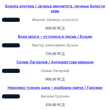
Божија апотека / Јачање имунитета, лечење болести
крви
зборник (превод са руског)
Детаљније
600,00
РСД
Воде многе – путописи и писма / Буњин
Виктор Алексејевич Буњин
Детаљније
550,00
РСД
Селма Лагерлеф / Антихристови миракли
Селма Лагерлеф
Детаљније
900,00
РСД
Неколико тужних дана – изабране приче / Гросман
Василиј Гросман
Детаљније
450,00
РСД