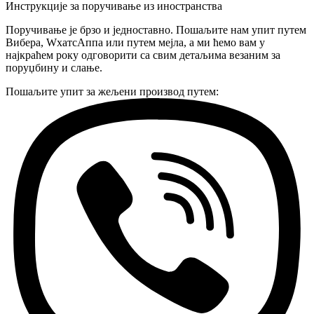
Инструкције за поручивање из иностранства
Поручивање је брзо и једноставно. Пошаљите нам упит путем
Вибера, WхатсАппа или путем мејла, а ми ћемо вам у
најкраћем року одговорити са свим детаљима везаним за
поруџбину и слање.
Пошаљите упит за жељени производ путем: