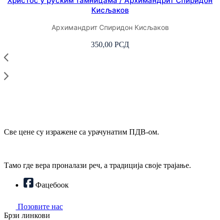
Христос у руским тамницама / Архимандрит Спиридон
Кисљаков
Архимандрит Спиридон Кисљаков
350,00
РСД
Све цене су изражене са урачунатим ПДВ-ом.
Тамо где вера проналази реч, а традиција своје трајање.
Фацебоок
Позовите нас
Брзи линкови