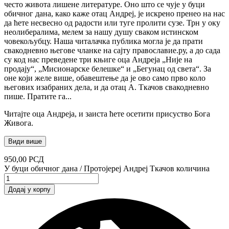
често живота лишене литературе. Оно што се чује у буци
обичног дана, како каже отац Андреј, је искрено пренео на нас
да ћете несвесно од радости или туге пролити сузе. Трн у оку
неолибералима, мелем за нашу душу сваком истинском
човекољубцу. Наша читалачка публика могла је да прати
свакодневно његове чланке на сајту православие.ру, а до сада
су код нас преведене три књиге оца Андреја „Није на
продају“, „Мисионарске белешке“ и „Бегунац од света“. За
оне који желе више, обавештење да је ово само прво коло
његових изабраних дела, и да отац А. Ткачов свакодневно
пише. Пратите га...
Читајте оца Андреја, и заиста ћете осетити присуство Бога
Живога.
Види више
950,00
РСД
У буци обичног дана / Протојереј Андреј Ткачов количина
Додај у корпу