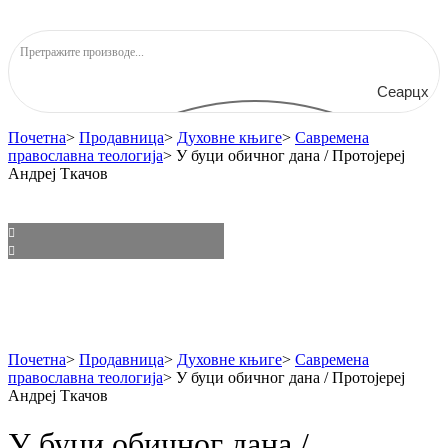
Сеарцх
Почетна
>
Продавница
>
Духовне књиге
>
Савремена
православна теологија
>
У буци обичног дана / Протојереј
Андреј Ткачов
Почетна
>
Продавница
>
Духовне књиге
>
Савремена
православна теологија
>
У буци обичног дана / Протојереј
Андреј Ткачов
У буци обичног дана /