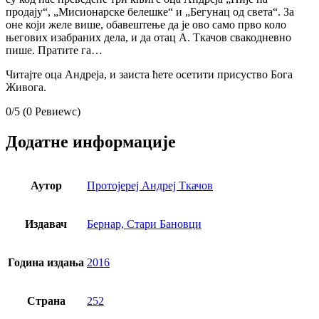
продају“, „Мисионарске белешке“ и „Бегунац од света“. За
оне који желе више, обавештење да је ово само прво коло
његових изабраних дела, и да отац А. Ткачов свакодневно
пише. Пратите га…
Читајте оца Андреја, и заиста ћете осетити присуство Бога
Живога.
0/5
(0 Ревиеwс)
Додатне информације
Аутор
Протојереј Андреј Ткачов
Издавач
Бернар, Стари Бановци
Година издања
2016
Страна
252