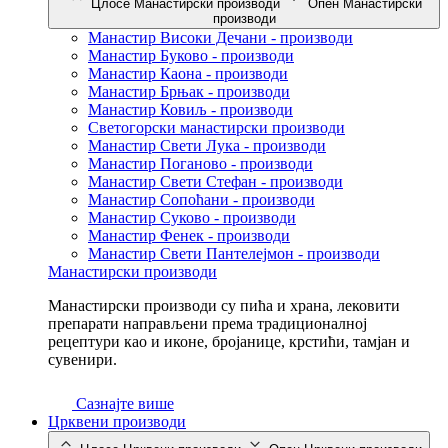
Цлосе Манастирски производи
Опен Манастирски
производи
Манастир Високи Дечани - производи
Манастир Буково - производи
Манастир Каона - производи
Манастир Брњак - производи
Манастир Ковиљ - производи
Светогорски манастирски производи
Манастир Свети Лука - производи
Манастир Поганово - производи
Манастир Свети Стефан - производи
Манастир Сопоћани - производи
Манастир Суково - производи
Манастир Фенек - производи
Манастир Свети Пантелејмон - производи
Манастирски производи
Манастирски производи су пића и храна, лековити
препарати направљени према традиционалној
рецептури као и иконе, бројанице, крстићи, тамјан и
сувенири.
Сазнајте више
Црквени производи