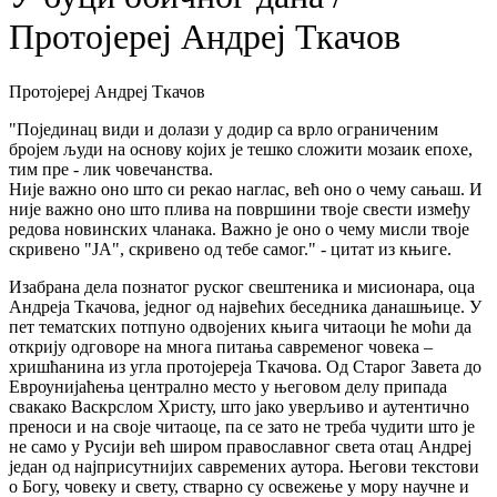
Протојереј Андреј Ткачов
Протојереј Андреј Ткачов
"Појединац види и долази у додир са врло ограниченим
бројем људи на основу којих је тешко сложити мозаик епохе,
тим пре - лик човечанства.
Није важно оно што си рекао наглас, већ оно о чему сањаш. И
није важно оно што плива на површини твоје свести између
редова новинских чланака. Важно је оно о чему мисли твоје
скривено "ЈА", скривено од тебе самог." - цитат из књиге.
Изабрана дела познатог руског свештеника и мисионара, оца
Андреја Ткачова, једног од највећих беседника данашњице. У
пет тематских потпуно одвојених књига читаоци ће моћи да
открију одговоре на многа питања савременог човека –
хришћанина из угла протојереја Ткачова. Од Старог Завета до
Евроунијаћења централно место у његовом делу припада
свакако Васкрслом Христу, што јако уверљиво и аутентично
преноси и на своје читаоце, па се зато не треба чудити што је
не само у Русији већ широм православног света отац Андреј
један од најприсутнијих савремених аутора. Његови текстови
о Богу, човеку и свету, стварно су освежење у мору научне и