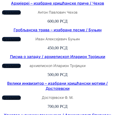
Архијереј – изабране хришћанске приче / Чехов
Антон Павлович Чехов
Детаљније
600,00
РСД
Гробљанска трава – изабране песме / Буњин
Иван Алексејевич Буњин
Детаљније
450,00
РСД
Писма о западу / архиепископ Иларион Тројицки
архиепископ Иларион Тројицки
Детаљније
500,00
РСД
Велики инквизитор – изабрани хришћански мотиви /
Достојевски
Достојевски Ф. М.
Детаљније
700,00
РСД