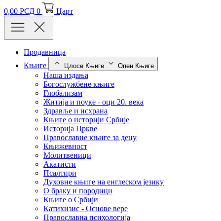
0,00
РСД
0
Царт
Продавница
Књиге
Цлосе Књиге
Опен Књиге
Наша издања
Богослужбене књиге
Глобализам
Житија и поуке - оци 20. века
Здравље и исхрана
Књиге о историји Србије
Историја Цркве
Православне књиге за децу
Књижевност
Молитвеници
Акатисти
Псалтири
Духовне књиге на енглеском језику
О браку и породици
Књиге о Србији
Катихизис - Основе вере
Православна психологија