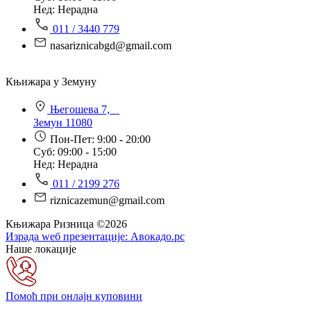
Нед: Нерадна
011 / 3440 779
nasariznicabgd@gmail.com
Књижара у Земуну
Његошева 7,
Земун 11080
Пон-Пет: 9:00 - 20:00
Суб: 09:00 - 15:00
Нед: Нерадна
011 / 2199 276
riznicazemun@gmail.com
Књижара Ризница ©️2026
Израда wеб презентације:
Авокадо.рс
Наше локације
Помоћ при онлајн куповини