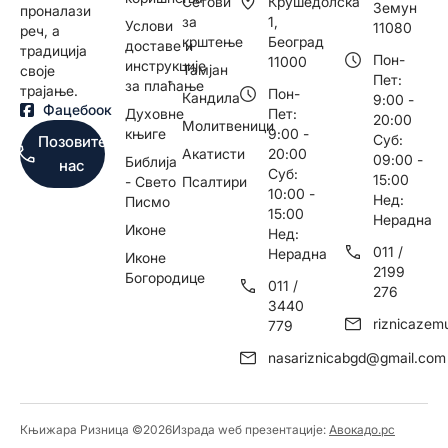
Сетови
Крушедолска
Земун
проналази
за
1,
Услови
11080
реч, а
крштење
Београд
доставе и
традиција
Пон-
11000
инструкције
Тамјан
своје
Пет:
за плаћање
трајање.
Пон-
Кандила
9:00 -
Фацебоок
Духовне
Пет:
20:00
Молитвеници
књиге
9:00 -
Суб:
Позовите
Акатисти
20:00
09:00 -
Библија
нас
Суб:
15:00
- Свето
Псалтири
10:00 -
Нед:
Писмо
15:00
Нерадна
Иконе
Нед:
011 /
Нерадна
Иконе
2199
Богородице
011 /
276
3440
riznicaze
779
nasariznicabgd@gmail.com
Књижара Ризница ©️2026
Израда wеб презентације:
Авокадо.рс