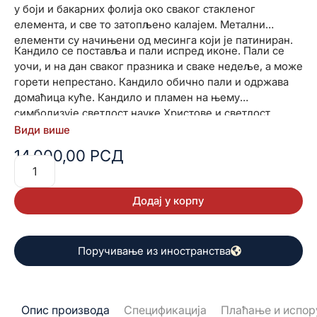
у боји и бакарних фолија око сваког стакленог
елемента, и све то затопљено калајем. Метални
елементи су начињени од месинга који је патиниран.
Кандило се поставља и пали испред иконе. Пали се
уочи, и на дан сваког празника и сваке недеље, а може
горети непрестано. Кандило обично пали и одржава
домаћица куће. Кандило и пламен на њему
симболизује светлост науке Христове и светлост
живота светитеља пред којим се исто пали.
Види више
14.000,00
РСД
Додај у корпу
Поручивање из иностранства
Опис производа
Спецификација
Плаћање и испор