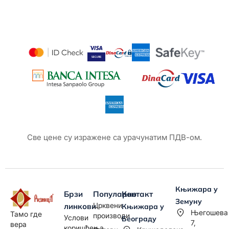
Све цене су изражене са урачунатим ПДВ-ом.
Књижара у
Брзи
Популарно
Контакт
Земуну
Црквени
линкови
Књижара у
Његошева
Тамо где
производи
Услови
Београду
7,
вера
коришћења