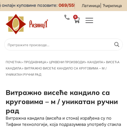
онлајн куповине позовите:
069/5599-019
• За све информац
|
Латиница
Ћирилица
0
ПОЧЕТНА
>
ПРОДАВНИЦА
>
ЦРКВЕНИ ПРОИЗВОДИ
>
КАНДИЛА
>
ВИСЕЋА
КАНДИЛА
>
ВИТРАЖНО ВИСЕЋЕ КАНДИЛО СА КРУГОВИМА – М /
УНИКАТАН РУЧНИ РАД
Витражно висеће кандило са
круговима – м / уникатан ручни
рад
Витражна кандила (висећа и стона) израђена су по
Тифани технологији, која подразумева употребу стакла