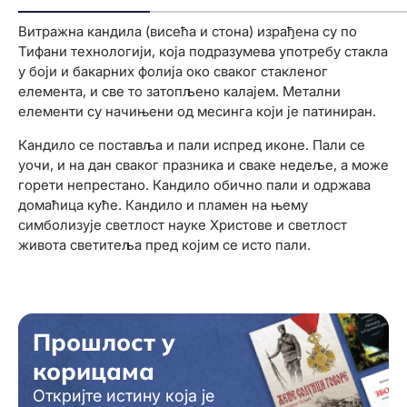
Витражна кандила (висећа и стона) израђена су по
Тифани технологији, која подразумева употребу стакла
у боји и бакарних фолија око сваког стакленог
елемента, и све то затопљено калајем. Метални
елементи су начињени од месинга који је патиниран.
Кандило се поставља и пали испред иконе. Пали се
уочи, и на дан сваког празника и сваке недеље, а може
горети непрестано. Кандило обично пали и одржава
домаћица куће. Кандило и пламен на њему
симболизује светлост науке Христове и светлост
живота светитеља пред којим се исто пали.
Прошлост у
корицама
Откријте истину која је