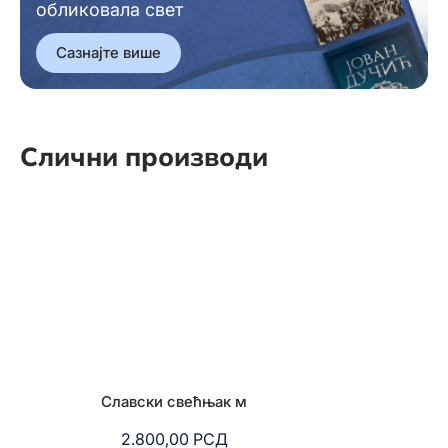
обликовала свет
Сазнајте више
Слични производи
Славски свећњак м
Слав
2.800,00
РСД
3.