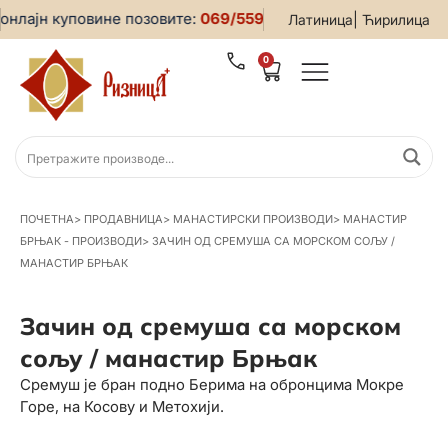
нлајн куповине позовите:
069/5599-019
• За све информаци
|
Латиница
Ћирилица
0
ПОЧЕТНА
>
ПРОДАВНИЦА
>
МАНАСТИРСКИ ПРОИЗВОДИ
>
МАНАСТИР
БРЊАК - ПРОИЗВОДИ
>
ЗАЧИН ОД СРЕМУША СА МОРСКОМ СОЉУ /
МАНАСТИР БРЊАК
Зачин од сремуша са морском
сољу / манастир Брњак
Сремуш је бран подно Берима на обронцима Мокре
Горе, на Косову и Метохији.