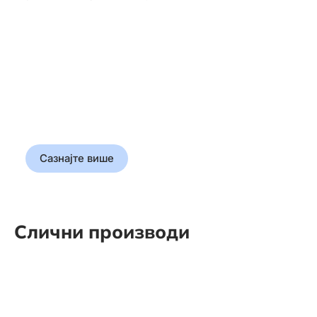
Прошлост у
корицама
Откријте истину која је
обликовала свет
Сазнајте више
Слични производи