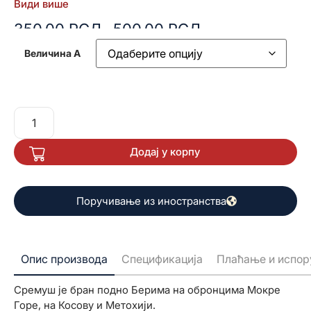
Види више
350,00
РСД
500,00
РСД
–
Величина А
Додај у корпу
Поручивање из иностранства
Опис производа
Спецификација
Плаћање и испор
Сремуш је бран подно Берима на обронцима Мокре
Горе, на Косову и Метохији.