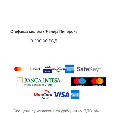
Стефалаз мелем / Ћелија Пиперска
Дечанско цр
Ви
3.200,00
РСД
1.
Све цене су изражене са урачунатим ПДВ-ом.