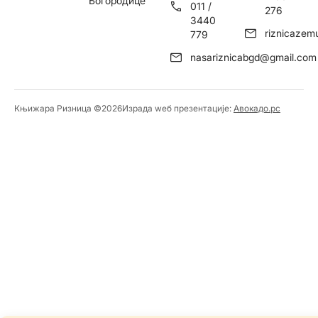
Богородице
011 /
276
3440
riznicaze
779
nasariznicabgd@gmail.com
Књижара Ризница ©️2026
Израда wеб презентације:
Авокадо.рс