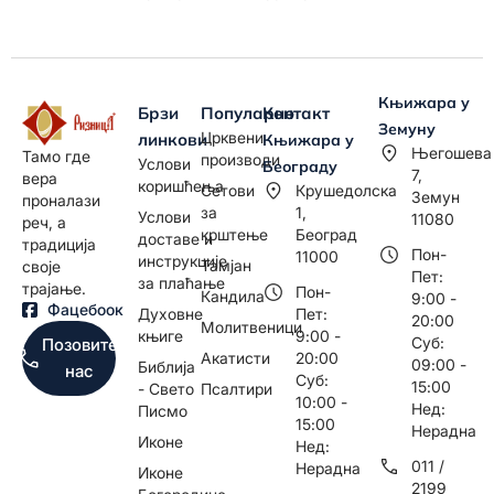
Књижара у
Брзи
Популарно
Контакт
Земуну
Црквени
линкови
Књижара у
Његошева
Тамо где
производи
Услови
Београду
7,
вера
коришћења
Сетови
Крушедолска
Земун
проналази
за
1,
Услови
11080
реч, а
крштење
Београд
доставе и
традиција
Пон-
11000
инструкције
Тамјан
своје
Пет:
за плаћање
трајање.
Пон-
Кандила
9:00 -
Фацебоок
Духовне
Пет:
20:00
Молитвеници
књиге
9:00 -
Суб:
Позовите
Акатисти
20:00
09:00 -
Библија
нас
Суб:
15:00
- Свето
Псалтири
10:00 -
Нед:
Писмо
15:00
Нерадна
Иконе
Нед:
011 /
Нерадна
Иконе
2199