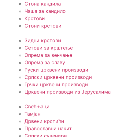
Стона кандила
Чаша за кандило
Крстови
Стони крстови
Зидни крстови
Сетови за крштење
Опрема за венчање
Опрема за славу
Руски црквени производи
Српски црквени производи
Грчки црквени производи
Црквени производи из Јерусалима
Свећњаци
Тамјан
Дрвени крстићи
Православни накит
Српски сувенири