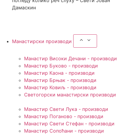
погледу колико реч слуху – Свети Јован
Дамаскин
Сазнајте више
Манастирски производи
Манастир Високи Дечани - производи
Манастир Буково - производи
Манастир Каона - производи
Манастир Брњак - производи
Манастир Ковиљ - производи
Светогорски манастирски производи
Манастир Свети Лука - производи
Манастир Поганово - производи
Манастир Свети Стефан - производи
Манастир Сопоћани - производи