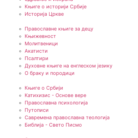
Књиге о историји Србије
Историја Цркве
Православне књиге за децу
Књижевност
Молитвеници
Акатисти
Псалтири
Духовне књиге на енглеском језику
О браку и породици
Књиге о Србији
Катихизис - Основе вере
Православна психологија
Путописи
Савремена православна теологија
Библија - Свето Писмо