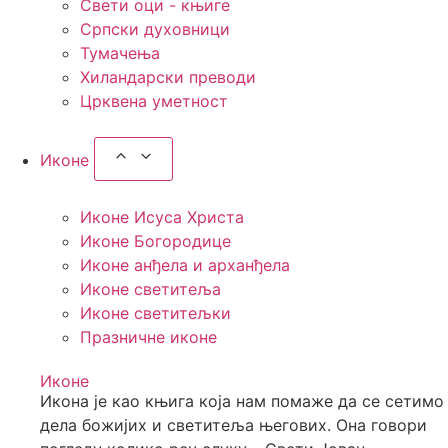
Свети оци - књиге
Српски духовници
Тумачења
Хиландарски преводи
Црквена уметност
Иконе
Иконе Исуса Христа
Иконе Богородице
Иконе анђела и арханђела
Иконе светитеља
Иконе светитељки
Празничне иконе
Иконе
Икона је као књига која нам помаже да се сетимо
дела божијих и светитеља његових. Она говори