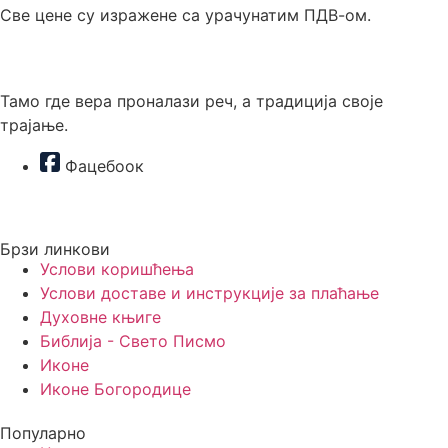
Све цене су изражене са урачунатим ПДВ-ом.
Тамо где вера проналази реч, а традиција своје
трајање.
Фацебоок
Позовите нас
Брзи линкови
Услови коришћења
Услови доставе и инструкције за плаћање
Духовне књиге
Библија - Свето Писмо
Иконе
Иконе Богородице
Популарно