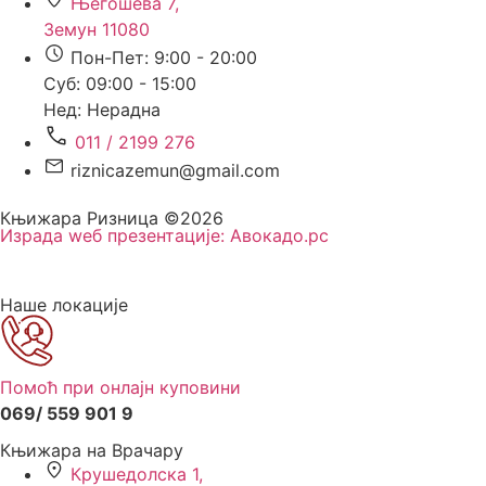
Његошева 7,
Земун 11080
Пон-Пет: 9:00 - 20:00
Суб: 09:00 - 15:00
Нед: Нерадна
011 / 2199 276
riznicazemun@gmail.com
Књижара Ризница ©️2026
Израда wеб презентације:
Авокадо.рс
Наше локације
Помоћ при онлајн куповини
069/ 559 901 9
Књижара на Врачару
Крушедолска 1,