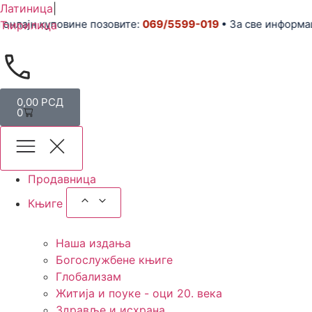
Латиница
|
нлајн куповине позовите:
069/5599-019
• За све информаци
Ћирилица
0,00
РСД
0
Продавница
Књиге
Наша издања
Богослужбене књиге
Глобализам
Житија и поуке - оци 20. века
Здравље и исхрана