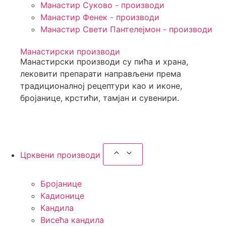
Манастир Суково - производи
Манастир Фенек - производи
Манастир Свети Пантелејмон - производи
Манастирски производи
Манастирски производи су пића и храна,
лековити препарати направљени према
традиционалној рецептури као и иконе,
бројанице, крстићи, тамјан и сувенири.
Сазнајте више
Црквени производи
Бројанице
Кадионице
Кандила
Висећа кандила