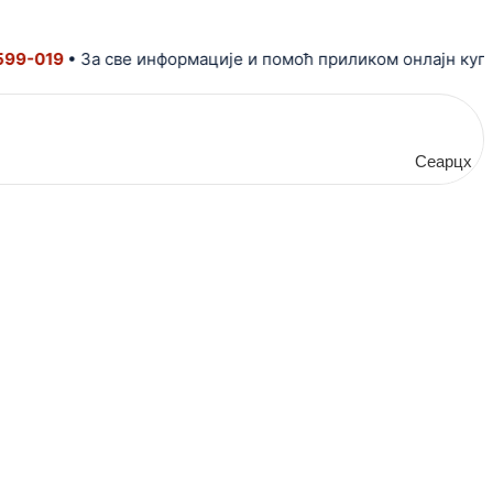
019
• За све информације и помоћ приликом онлајн куповин
Сеарцх