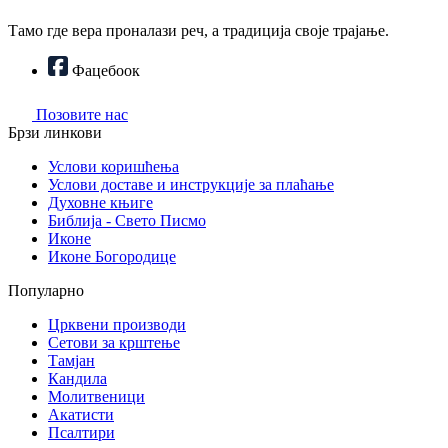
Тамо где вера проналази реч, а традиција своје трајање.
Фацебоок
Позовите нас
Брзи линкови
Услови коришћења
Услови доставе и инструкције за плаћање
Духовне књиге
Библија - Свето Писмо
Иконе
Иконе Богородице
Популарно
Црквени производи
Сетови за крштење
Тамјан
Кандила
Молитвеници
Акатисти
Псалтири