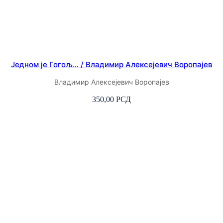
Једном је Гогољ… / Владимир Алексејевич Воропајев
Владимир Алексејевич Воропајев
350,00
РСД