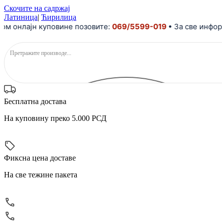
Скочите на садржај
Латиница
|
Ћирилица
нлајн куповине позовите:
069/5599-019
• За све информац
Бесплатна достава
На куповину преко 5.000 РСД
Фиксна цена доставе
На све тежине пакета