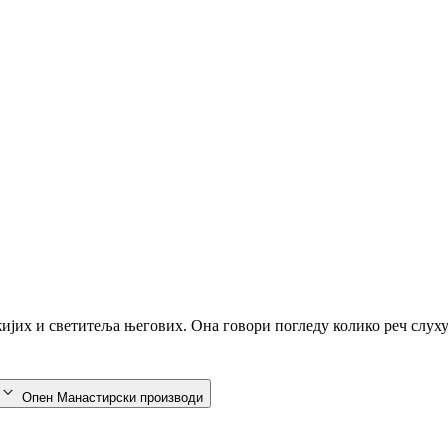
ожијих и светитеља његових. Она говори погледу колико реч слух
Опен Манастирски производи