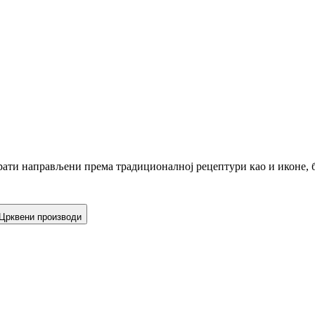
ати направљени према традиционалној рецептури као и иконе, б
Црквени производи