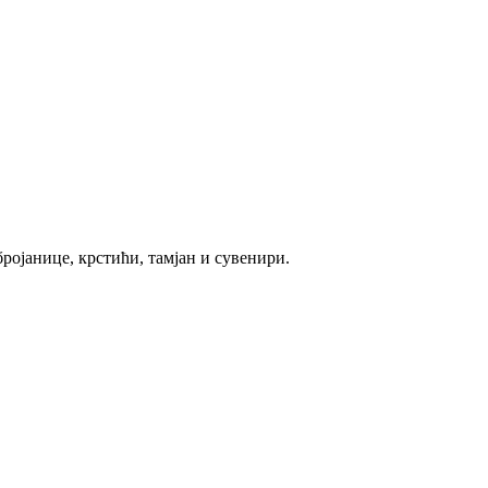
ројанице, крстићи, тамјан и сувенири.