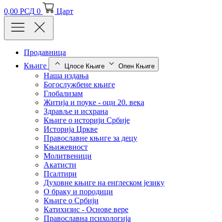
0,00
РСД
0
Царт
Продавница
Књиге
Цлосе Књиге
Опен Књиге
Наша издања
Богослужбене књиге
Глобализам
Житија и поуке - оци 20. века
Здравље и исхрана
Књиге о историји Србије
Историја Цркве
Православне књиге за децу
Књижевност
Молитвеници
Акатисти
Псалтири
Духовне књиге на енглеском језику
О браку и породици
Књиге о Србији
Катихизис - Основе вере
Православна психологија