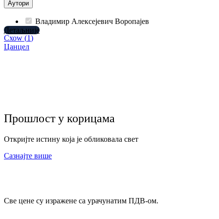
Аутори
Владимир Алексејевич Воропајев
Детаљније
Схоw
(
1
)
Цанцел
Прошлост у корицама
Откријте истину која је обликовала свет
Сазнајте више
Све цене су изражене са урачунатим ПДВ-ом.