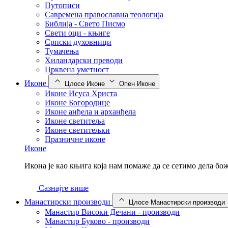
Путописи
Савремена православна теологија
Библија - Свето Писмо
Свети оци - књиге
Српски духовници
Тумачења
Хиландарски преводи
Црквена уметност
Иконе
Цлосе Иконе
Опен Иконе
Иконе Исуса Христа
Иконе Богородице
Иконе анђела и арханђела
Иконе светитеља
Иконе светитељки
Празничне иконе
Иконе
Икона је као књига која нам помаже да се сетимо дела б
Сазнајте више
Манастирски производи
Цлосе Манастирски производи
Манастир Високи Дечани - производи
Манастир Буково - производи