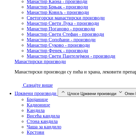
Манастир Каона - производи
Манастир Брњак - производи
Манастир Ковиљ - производи
Светогорски манастирски производи
Манастир Свети Лука - производи
Манастир Поганово - производи
Манастир Свети Стефан - производи
Манастир Сопоћани - производи
Манастир Суково - производи
Манастир Фенек - производи
Манастир Свети Пантелејмон - производи
Манастирски производи
Манастирски производи су пића и храна, лековити препар
Сазнајте више
Црквени производи
Цлосе Црквени производи
Опен 
Бројанице
Кадионице
Кандила
Висећа кандила
Стона кандила
Чаша за кандило
Крстови