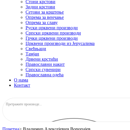
Стони крстови
Зидни крстови
Сетови за крштење
Опрема за венчање
Опрема за славу
Руски црквени производи
Српски црквени производи
Грчки црквени производи
Црквени производи из Јерусалима
Свећњаци
Тамјан
Дрвени крстићи
Православни накит
Српски сувенири
Православна одећа
О нама
Контакт
Почетна
>
Владимир Алексејевич Воропајев