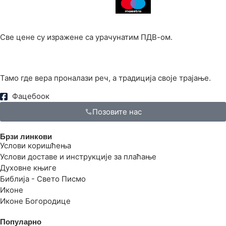
Све цене су изражене са урачунатим ПДВ-ом.
Тамо где вера проналази реч, а традиција своје трајање.
Фацебоок
Позовите нас
Брзи линкови
Услови коришћења
Услови доставе и инструкције за плаћање
Духовне књиге
Библија - Свето Писмо
Иконе
Иконе Богородице
Популарно