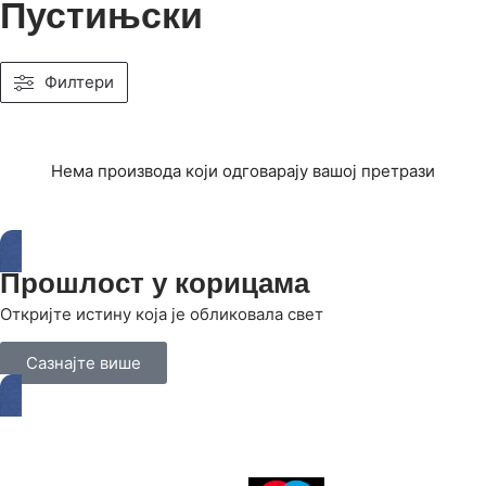
Пустињски
Филтери
Нема производа који одговарају вашој претрази
Прошлост у корицама
Откријте истину која је обликовала свет
Сазнајте више