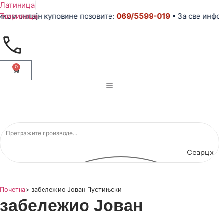
Латиница
|
ком онлајн куповине позовите:
Ћирилица
069/5599-019
• За све инфо
0
Сеарцх
Почетна
>
забележио Јован Пустињски
забележио Јован