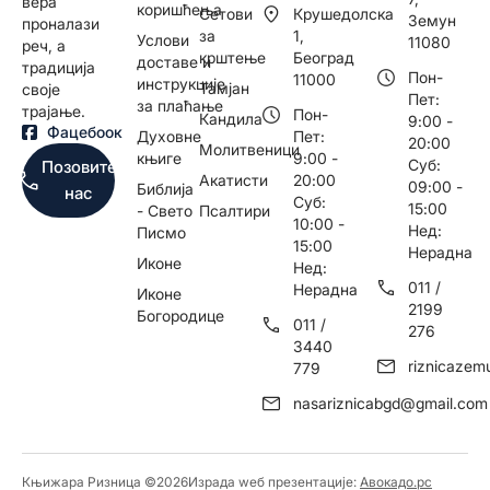
вера
коришћења
Сетови
Крушедолска
Земун
проналази
за
1,
Услови
11080
реч, а
крштење
Београд
доставе и
традиција
Пон-
11000
инструкције
Тамјан
своје
Пет:
за плаћање
трајање.
Пон-
Кандила
9:00 -
Фацебоок
Духовне
Пет:
20:00
Молитвеници
књиге
9:00 -
Суб:
Позовите
Акатисти
20:00
09:00 -
Библија
нас
Суб:
15:00
- Свето
Псалтири
10:00 -
Нед:
Писмо
15:00
Нерадна
Иконе
Нед:
011 /
Нерадна
Иконе
2199
Богородице
011 /
276
3440
riznicaze
779
nasariznicabgd@gmail.com
Књижара Ризница ©️2026
Израда wеб презентације:
Авокадо.рс