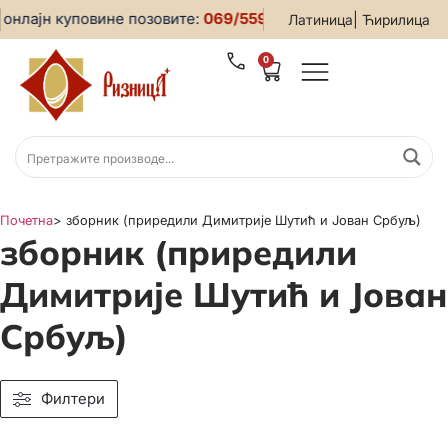
нлајн куповине позовите:
069/5599-019
• За све информаци
|
Латиница
Ћирилица
0
Почетна
>
зборник (приредили Димитрије Шутић и Јован Србуљ)
зборник (приредили
Димитрије Шутић и Јован
Србуљ)
Филтери