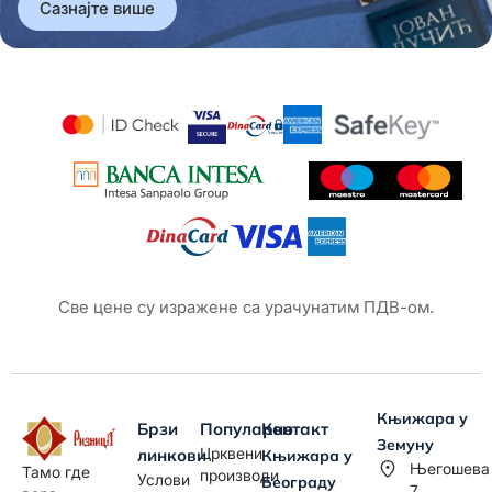
Сазнајте више
Све цене су изражене са урачунатим ПДВ-ом.
Књижара у
Брзи
Популарно
Контакт
Земуну
Црквени
линкови
Књижара у
Његошева
Тамо где
производи
Услови
Београду
7,