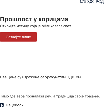
1.750,00
РСД
Прошлост у корицама
Откријте истину која је обликовала свет
Сазнајте више
Све цене су изражене са урачунатим ПДВ-ом.
Тамо где вера проналази реч, а традиција своје трајање.
Фацебоок