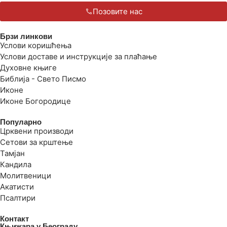
Позовите нас
Брзи линкови
Услови коришћења
Услови доставе и инструкције за плаћање
Духовне књиге
Библија - Свето Писмо
Иконе
Иконе Богородице
Популарно
Црквени производи
Сетови за крштење
Тамјан
Кандила
Молитвеници
Акатисти
Псалтири
Контакт
Књижара у Београду