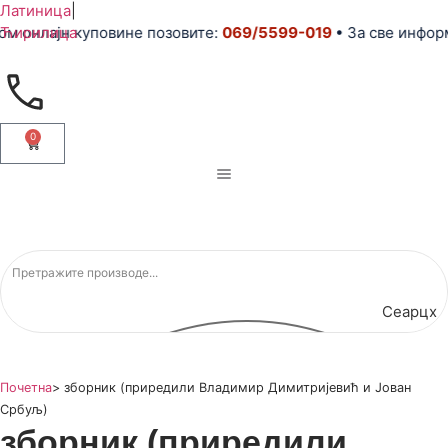
Латиница
|
нлајн куповине позовите:
Ћирилица
069/5599-019
• За све информаци
0
Сеарцх
Почетна
>
зборник (приредили Владимир Димитријевић и Јован
Србуљ)
зборник (приредили