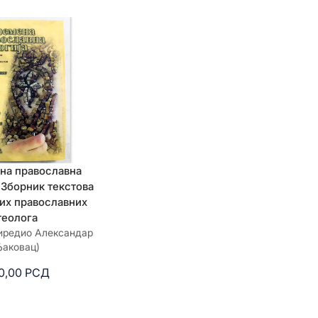
на православна
/ Зборник текстова
их православних
теолога
риредио Александар
аковац)
0,00
РСД