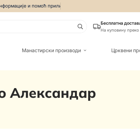
формације и помоћ приликом онлајн куповине позовите:
069
Бесплатна достав
На куповину преко
Манастирски производи
Црквени пр
о Александар