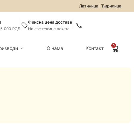
/5599-019
• За све информације и помоћ приликом онлајн к
|
Латиница
Ћирилица
а
Фиксна цена доставе
 5.000 РСД
На све тежине пакета
0
оизводи
О нама
Контакт