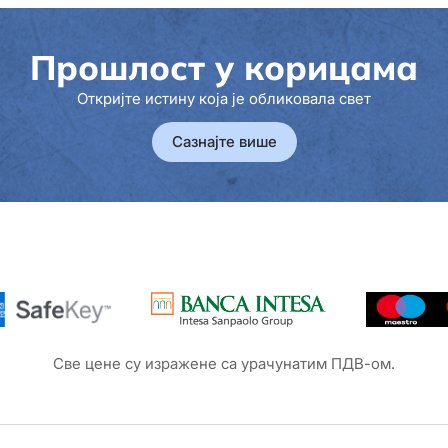
Прошлост у корицама
Откријте истину која је обликовала свет
Сазнајте више
Све цене су изражене са урачунатим ПДВ-ом.