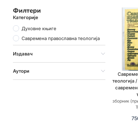
Филтери
Категорије
Духовне књиге
Савремена православна теологија
Издавач
Аутори
Савреме
теологија 
савремен
зборник (п
Ђ
75