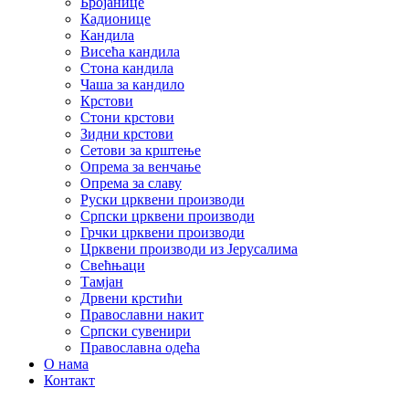
Бројанице
Кадионице
Кандила
Висећа кандила
Стона кандила
Чаша за кандило
Крстови
Стони крстови
Зидни крстови
Сетови за крштење
Опрема за венчање
Опрема за славу
Руски црквени производи
Српски црквени производи
Грчки црквени производи
Црквени производи из Јерусалима
Свећњаци
Тамјан
Дрвени крстићи
Православни накит
Српски сувенири
Православна одећа
О нама
Контакт