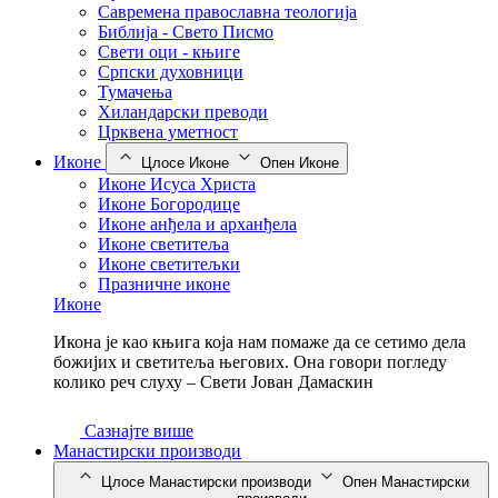
Савремена православна теологија
Библија - Свето Писмо
Свети оци - књиге
Српски духовници
Тумачења
Хиландарски преводи
Црквена уметност
Иконе
Цлосе Иконе
Опен Иконе
Иконе Исуса Христа
Иконе Богородице
Иконе анђела и арханђела
Иконе светитеља
Иконе светитељки
Празничне иконе
Иконе
Икона је као књига која нам помаже да се сетимо дела
божијих и светитеља његових. Она говори погледу
колико реч слуху – Свети Јован Дамаскин
Сазнајте више
Манастирски производи
Цлосе Манастирски производи
Опен Манастирски