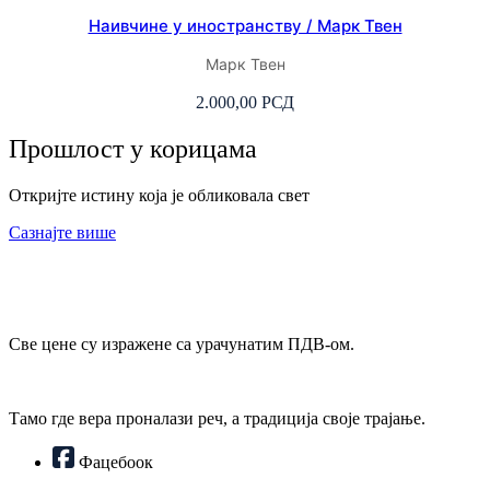
Наивчине у иностранству / Марк Твен
Марк Твен
2.000,00
РСД
Прошлост у корицама
Откријте истину која је обликовала свет
Сазнајте више
Све цене су изражене са урачунатим ПДВ-ом.
Тамо где вера проналази реч, а традиција своје трајање.
Фацебоок