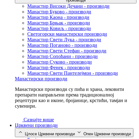
производи
Манастир Високи Дечани - производи
Манастир Буково - производи
Манастир Каона - производи
Манастир Брњак - производи
Манастир Ковиљ - производи
Светогорски манастирски производи
Манастир Свети Лука - производи
Манастир Поганово - производи
Манастир Свети Стефан - производи
Манастир Сопоћани - производи
Манастир Суково - производи
Манастир Фенек - производи
Манастир Свети Пантелејмон - производи
Манастирски производи
Манастирски производи су пића и храна, лековити
препарати направљени према традиционалној
рецептури као и иконе, бројанице, крстићи, тамјан и
сувенири.
Сазнајте више
Црквени производи
Цлосе Црквени производи
Опен Црквени производи