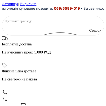
Скочите
Латиница
|
Ћирилица
м онлајн куповине позовите:
на
069/5599-019
• За све инфор
садржај
Сеарцх
Бесплатна достава
На куповину преко 5.000 РСД
Фиксна цена доставе
На све тежине пакета