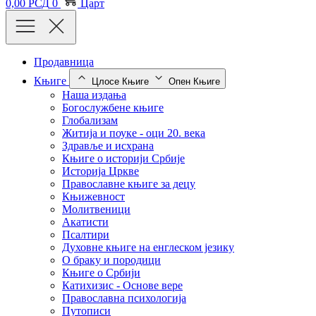
0,00
РСД
0
Царт
Продавница
Књиге
Цлосе Књиге
Опен Књиге
Наша издања
Богослужбене књиге
Глобализам
Житија и поуке - оци 20. века
Здравље и исхрана
Књиге о историји Србије
Историја Цркве
Православне књиге за децу
Књижевност
Молитвеници
Акатисти
Псалтири
Духовне књиге на енглеском језику
О браку и породици
Књиге о Србији
Катихизис - Основе вере
Православна психологија
Путописи