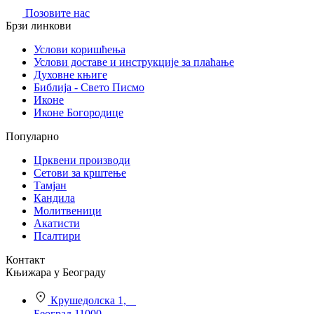
Позовите нас
Брзи линкови
Услови коришћења
Услови доставе и инструкције за плаћање
Духовне књиге
Библија - Свето Писмо
Иконе
Иконе Богородице
Популарно
Црквени производи
Сетови за крштење
Тамјан
Кандила
Молитвеници
Акатисти
Псалтири
Контакт
Књижара у Београду
Крушедолска 1,
Београд 11000