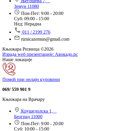
Његошева 7,
Земун 11080
Пон-Пет: 9:00 - 20:00
Суб: 09:00 - 15:00
Нед: Нерадна
011 / 2199 276
riznicazemun@gmail.com
Књижара Ризница ©️2026
Израда wеб презентације:
Авокадо.рс
Наше локације
Помоћ при онлајн куповини
069/ 559 901 9
Књижара на Врачару
Крушедолска 1,
Београд 11000
Пон-Пет: 9:00 - 20:00
Суб: 10:00 - 15:00