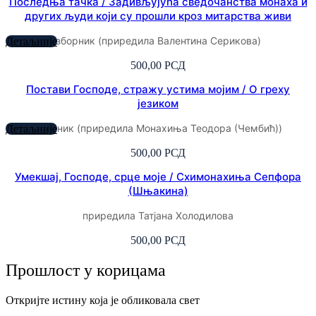
Последња тачка / Задивљујућа сведочанства монаха и
других људи који су прошли кроз митарства живи
зборник (приредила Валентина Серикова)
Детаљније
500,00
РСД
Постави Господе, стражу устима мојим / О греху
језиком
зборник (приредила Монахиња Теодора (Чембић))
Детаљније
500,00
РСД
Умекшај, Господе, срце моје / Схимонахиња Сепфора
(Шњакина)
приредила Татјана Холодилова
500,00
РСД
Прошлост у корицама
Откријте истину која је обликовала свет