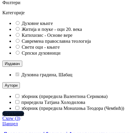
Филтери
Категорије
Духовне књиге
Житија и поуке - оци 20. века
Катихизис - Основе вере
Савремена православна теологија
Свети оци - књиге
Српски духовници
Издавач
Духовна градина, Шабац
Аутори
зборник (приредила Валентина Серикова)
приредила Татјана Холодилова
зборник (приредила Монахиња Теодора (Чембић))
Детаљније
Схоw
(
3
)
Цанцел