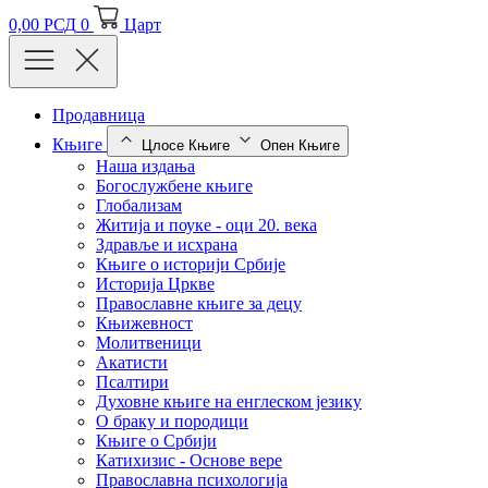
0,00
РСД
0
Царт
Продавница
Књиге
Цлосе Књиге
Опен Књиге
Наша издања
Богослужбене књиге
Глобализам
Житија и поуке - оци 20. века
Здравље и исхрана
Књиге о историји Србије
Историја Цркве
Православне књиге за децу
Књижевност
Молитвеници
Акатисти
Псалтири
Духовне књиге на енглеском језику
О браку и породици
Књиге о Србији
Катихизис - Основе вере
Православна психологија