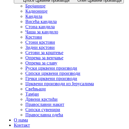
Цлосе Црквени производи
Опен Црквени производи
Бројанице
Кадионице
Кандила
Висећа кандила
Стона кандила
Чаша за кандило
Крстови
Стони крстови
Зидни крстови
Сетови за крштење
Опрема за венчање
Опрема за славу
Руски црквени производи
Српски црквени производи
Грчки црквени производи
Црквени производи из Јерусалима
Свећњаци
Тамјан
Дрвени крстићи
Православни накит
Српски сувенири
Православна одећа
О нама
Контакт