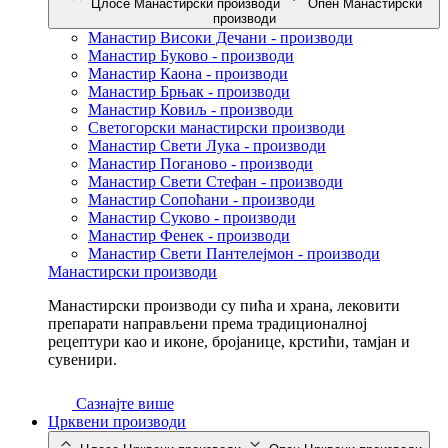
Цлосе Манастирски производи
Опен Манастирски
производи
Манастир Високи Дечани - производи
Манастир Буково - производи
Манастир Каона - производи
Манастир Брњак - производи
Манастир Ковиљ - производи
Светогорски манастирски производи
Манастир Свети Лука - производи
Манастир Поганово - производи
Манастир Свети Стефан - производи
Манастир Сопоћани - производи
Манастир Суково - производи
Манастир Фенек - производи
Манастир Свети Пантелејмон - производи
Манастирски производи
Манастирски производи су пића и храна, лековити
препарати направљени према традиционалној
рецептури као и иконе, бројанице, крстићи, тамјан и
сувенири.
Сазнајте више
Црквени производи