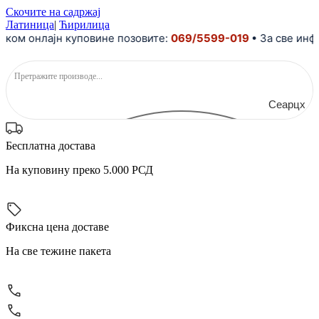
Скочите на садржај
Латиница
|
Ћирилица
ом онлајн куповине позовите:
069/5599-019
• За све инфо
Сеарцх
Бесплатна достава
На куповину преко 5.000 РСД
Фиксна цена доставе
На све тежине пакета