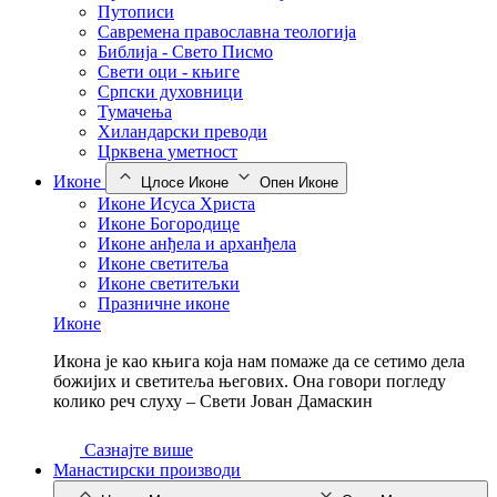
Путописи
Савремена православна теологија
Библија - Свето Писмо
Свети оци - књиге
Српски духовници
Тумачења
Хиландарски преводи
Црквена уметност
Иконе
Цлосе Иконе
Опен Иконе
Иконе Исуса Христа
Иконе Богородице
Иконе анђела и арханђела
Иконе светитеља
Иконе светитељки
Празничне иконе
Иконе
Икона је као књига која нам помаже да се сетимо дела
божијих и светитеља његових. Она говори погледу
колико реч слуху – Свети Јован Дамаскин
Сазнајте више
Манастирски производи