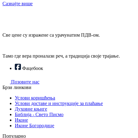
Сазнајте више
Све цене су изражене са урачунатим ПДВ-ом.
Тамо где вера проналази реч, а традиција своје трајање.
Фацебоок
Позовите нас
Брзи линкови
Услови коришћења
Услови доставе и инструкције за плаћање
Духовне књиге
Библија - Свето Писмо
Иконе
Иконе Богородице
Популарно