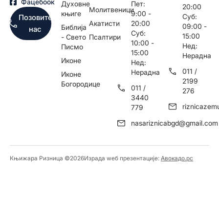
Фацебоок
Духовне
Пет:
20:00
Молитвеници
књиге
9:00 -
Суб:
Позовите
Акатисти
20:00
09:00 -
Библија
нас
Суб:
15:00
- Свето
Псалтири
10:00 -
Нед:
Писмо
15:00
Нерадна
Иконе
Нед:
011 /
Нерадна
Иконе
2199
Богородице
011 /
276
3440
riznicaze
779
nasariznicabgd@gmail.com
Књижара Ризница ©️2026
Израда wеб презентације:
Авокадо.рс