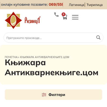
онлајн куповине позовите:
069/5599-019
• За све информац
|
Латиница
Ћирилица
0
ПОЧЕТНА
>
КЊИЖАРА АНТИКВАРНЕКЊИГЕ.ЦОМ
Књижара
Антикварнекњиге.цом
Филтери