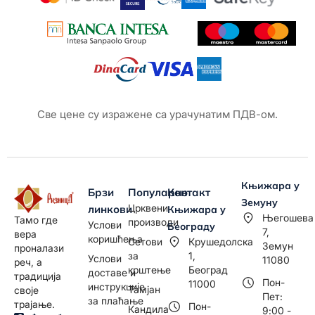
Све цене су изражене са урачунатим ПДВ-ом.
Књижара у
Брзи
Популарно
Контакт
Земуну
Црквени
линкови
Књижара у
Његошева
Тамо где
производи
Услови
Београду
7,
вера
коришћења
Сетови
Крушедолска
Земун
проналази
за
1,
Услови
11080
реч, а
крштење
Београд
доставе и
традиција
Пон-
11000
инструкције
Тамјан
своје
Пет:
за плаћање
трајање.
Пон-
Кандила
9:00 -