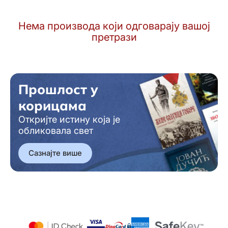
Нема производа који одговарају вашој
претрази
Прошлост у
корицама
Откријте истину која је
обликовала свет
Сазнајте више