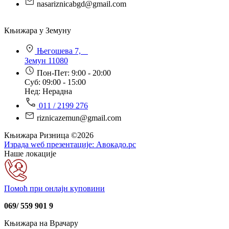
nasariznicabgd@gmail.com
Књижара у Земуну
Његошева 7,
Земун 11080
Пон-Пет: 9:00 - 20:00
Суб: 09:00 - 15:00
Нед: Нерадна
011 / 2199 276
riznicazemun@gmail.com
Књижара Ризница ©️2026
Израда wеб презентације:
Авокадо.рс
Наше локације
Помоћ при онлајн куповини
069/ 559 901 9
Књижара на Врачару