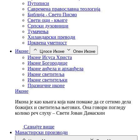
Путописи
Савремена православна теологија
Библија - Свето Писмо
Свети оци - књиге
Српски духовници
Тумачења
Хиландарски преводи
Црквена уметност
Иконе
Цлосе Иконе
Опен Иконе
Иконе Исуса Христа
Иконе Богородице
Иконе анђела и арханђела
Иконе светитеља
Иконе светитељки
Празничне иконе
Иконе
Икона је као књига која нам помаже да се сетимо дела
божијих и светитеља његових. Она говори погледу
колико реч слуху – Свети Јован Дамаскин
Сазнајте више
Манастирски производи