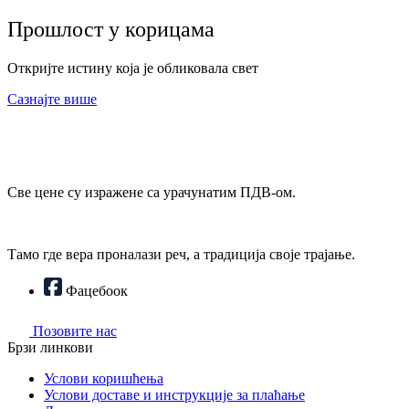
Прошлост у корицама
Откријте истину која је обликовала свет
Сазнајте више
Све цене су изражене са урачунатим ПДВ-ом.
Тамо где вера проналази реч, а традиција своје трајање.
Фацебоок
Позовите нас
Брзи линкови
Услови коришћења
Услови доставе и инструкције за плаћање