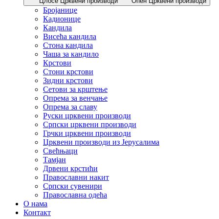
Цлосе Црквени производи
Опен Црквени производи
Бројанице
Кадионице
Кандила
Висећа кандила
Стона кандила
Чаша за кандило
Крстови
Стони крстови
Зидни крстови
Сетови за крштење
Опрема за венчање
Опрема за славу
Руски црквени производи
Српски црквени производи
Грчки црквени производи
Црквени производи из Јерусалима
Свећњаци
Тамјан
Дрвени крстићи
Православни накит
Српски сувенири
Православна одећа
О нама
Контакт