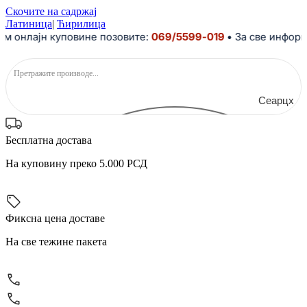
Скочите на садржај
Латиница
|
Ћирилица
 онлајн куповине позовите:
069/5599-019
• За све информа
Сеарцх
Бесплатна достава
На куповину преко 5.000 РСД
Фиксна цена доставе
На све тежине пакета