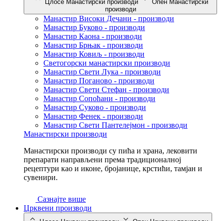
Цлосе Манастирски производи
Опен Манастирски
производи
Манастир Високи Дечани - производи
Манастир Буково - производи
Манастир Каона - производи
Манастир Брњак - производи
Манастир Ковиљ - производи
Светогорски манастирски производи
Манастир Свети Лука - производи
Манастир Поганово - производи
Манастир Свети Стефан - производи
Манастир Сопоћани - производи
Манастир Суково - производи
Манастир Фенек - производи
Манастир Свети Пантелејмон - производи
Манастирски производи
Манастирски производи су пића и храна, лековити
препарати направљени према традиционалној
рецептури као и иконе, бројанице, крстићи, тамјан и
сувенири.
Сазнајте више
Црквени производи