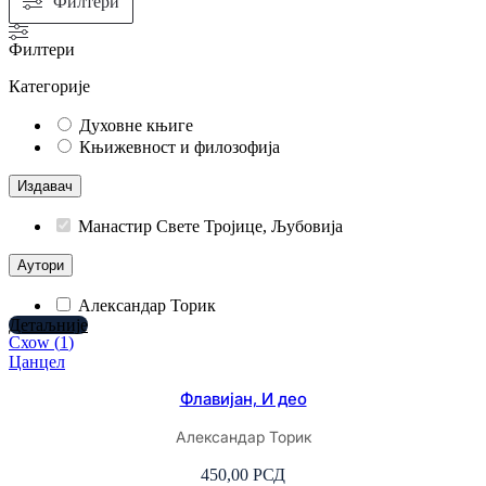
Филтери
Филтери
Категорије
Духовне књиге
Књижевност и филозофија
Издавач
Манастир Свете Тројице, Љубовија
Аутори
Александар Торик
Детаљније
Схоw
(
1
)
Цанцел
Флавијан, И део
Александар Торик
450,00
РСД