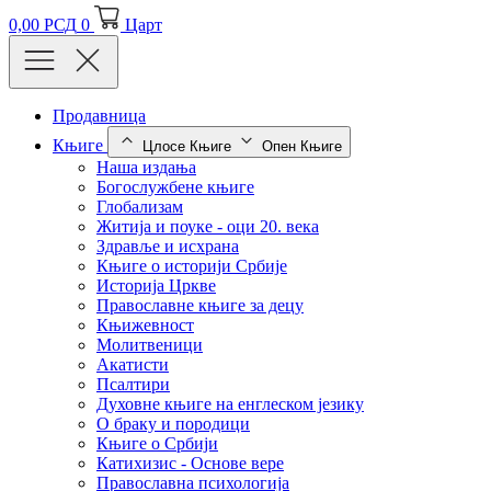
0,00
РСД
0
Царт
Продавница
Књиге
Цлосе Књиге
Опен Књиге
Наша издања
Богослужбене књиге
Глобализам
Житија и поуке - оци 20. века
Здравље и исхрана
Књиге о историји Србије
Историја Цркве
Православне књиге за децу
Књижевност
Молитвеници
Акатисти
Псалтири
Духовне књиге на енглеском језику
О браку и породици
Књиге о Србији
Катихизис - Основе вере
Православна психологија