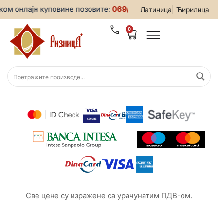
ком онлајн куповине позовите:
069/5599-019
• За све инфор
|
Латиница
Ћирилица
0
Све цене су изражене са урачунатим ПДВ-ом.