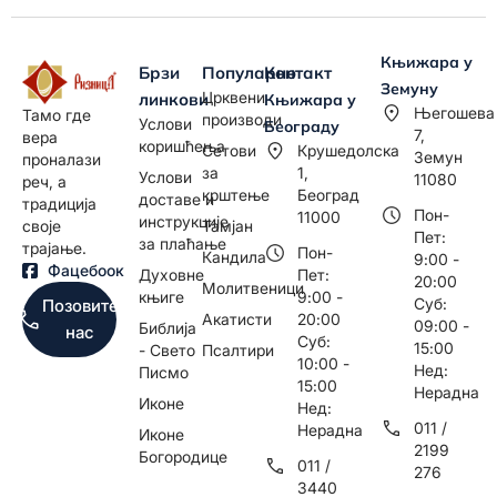
Књижара у
Брзи
Популарно
Контакт
Земуну
Црквени
линкови
Књижара у
Његошева
Тамо где
производи
Услови
Београду
7,
вера
коришћења
Сетови
Крушедолска
Земун
проналази
за
1,
Услови
11080
реч, а
крштење
Београд
доставе и
традиција
Пон-
11000
инструкције
Тамјан
своје
Пет:
за плаћање
трајање.
Пон-
Кандила
9:00 -
Фацебоок
Духовне
Пет:
20:00
Молитвеници
књиге
9:00 -
Суб:
Позовите
Акатисти
20:00
09:00 -
Библија
нас
Суб:
15:00
- Свето
Псалтири
10:00 -
Нед:
Писмо
15:00
Нерадна
Иконе
Нед:
011 /
Нерадна
Иконе
2199
Богородице
011 /
276
3440