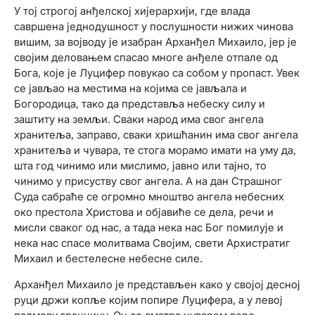
У тој строгој анђелској хијерархији, где влада
савршена једнодушност у послушности нижих чинова
вишим, за војводу је изабран Арханђел Михаило, јер је
својим деловањем спасао многе анђеле отпале од
Бога, које је Луцифер повукао са собом у пропаст. Увек
се јављао на местима на којима се јављала и
Богородица, тако да представља небеску силу и
заштиту на земљи. Сваки народ има свог ангела
хранитеља, заправо, сваки хришћанин има свог ангела
хранитеља и чувара, те стога морамо имати на уму да,
шта год чинимо или мислимо, јавно или тајно, то
чинимо у присуству свог ангела. А на дан Страшног
Суда сабраће се огромно мноштво ангела небесних
око престола Христова и објавиће се дела, речи и
мисли сваког од нас, а тада нека нас Бог помилује и
нека нас спасе молитвама Својим, свети Архистратиг
Михаил и бестелесне небесне силе.
Арханђел Михаило је представљен како у својој десној
руци држи копље којим попире Луцифера, а у левој