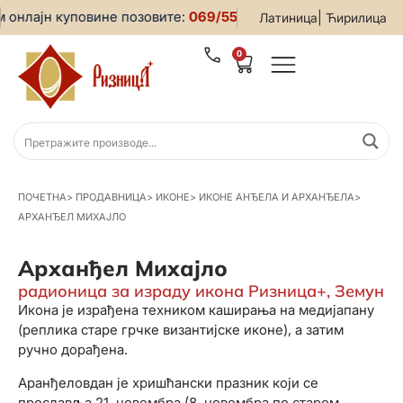
онлајн куповине позовите:
069/5599-019
• За све информац
|
Латиница
Ћирилица
0
ПОЧЕТНА
>
ПРОДАВНИЦА
>
ИКОНЕ
>
ИКОНЕ АНЂЕЛА И АРХАНЂЕЛА
>
АРХАНЂЕЛ МИХАЈЛО
Арханђел Михајло
радионица за израду икона Ризница+, Земун
Икона је израђена техником каширања на медијапану
(реплика старе грчке византијске иконе), а затим
ручно дорађена.
Аранђеловдан је хришћански празник који се
прославља 21. новембра (8. новембра по старом