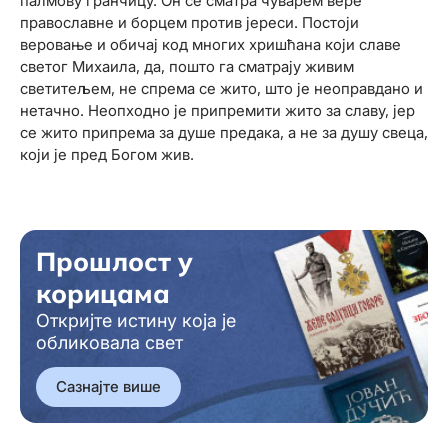
палмову гранчицу. Он се сматра чуварем вере
православне и борцем против јереси. Постоји
веровање и обичај код многих хришћана који славе
светог Михаила, да, пошто га сматрају живим
светитељем, не спрема се жито, што је неоправдано и
нетачно. Неопходно је припремити жито за славу, јер
се жито припрема за душе предака, а не за душу свеца,
који је пред Богом жив.
Прошлост у
корицама
Откријте истину која је
обликовала свет
Сазнајте више