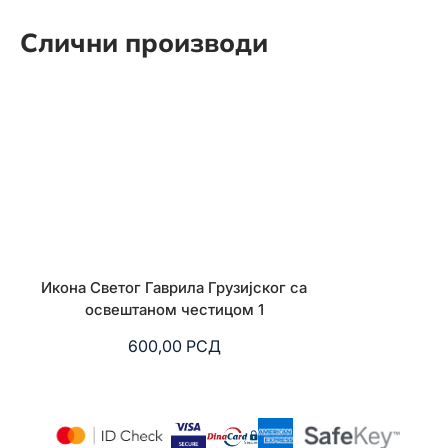
Слични производи
Икона Светог Гаврила Грузијског са
Анђео и виолин
освештаном честицом 1
драго к
600,00
РСД
24