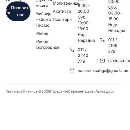
20:00
Молитвеници
књиге
9:00 -
Суб:
Позовите
Акатисти
20:00
09:00 -
Библија
нас
Суб:
15:00
- Свето
Псалтири
10:00 -
Нед:
Писмо
15:00
Нерадна
Иконе
Нед:
011 /
Нерадна
Иконе
2199
Богородице
011 /
276
3440
riznicaze
779
nasariznicabgd@gmail.com
Књижара Ризница ©️2026
Израда wеб презентације:
Авокадо.рс