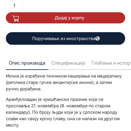
Додај у корпу
Поручивање из иностранства
Опис производа
Спецификација
Плаћање и испор
Икона је израђена техником каширања на медијапану
(реплика старе грчке византијске иконе), а затим
ручно дорађена.
Аранђеловдан је хришћански празник који се
прославља 21. новембра (8. новембра по старом
календару). По броју људи који је у српском народу
слави као своју крсну славу, она се налази на другом
месту.