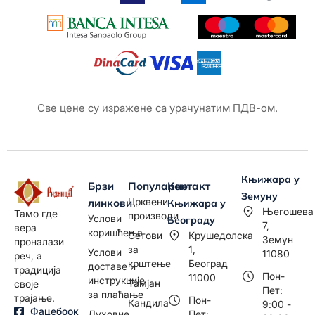
Све цене су изражене са урачунатим ПДВ-ом.
Књижара у
Брзи
Популарно
Контакт
Земуну
Црквени
линкови
Књижара у
Његошева
Тамо где
производи
Услови
Београду
7,
вера
коришћења
Сетови
Крушедолска
Земун
проналази
за
1,
Услови
11080
реч, а
крштење
Београд
доставе и
традиција
Пон-
11000
инструкције
Тамјан
своје
Пет:
за плаћање
трајање.
Пон-
Кандила
9:00 -
Фацебоок
Духовне
Пет: