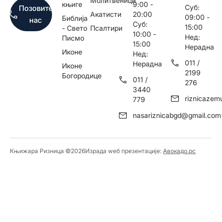
Молитвеници
књиге
9:00 -
Суб:
Позовите
Акатисти
20:00
09:00 -
Библија
нас
Суб:
15:00
- Свето
Псалтири
10:00 -
Нед:
Писмо
15:00
Нерадна
Иконе
Нед:
011 /
Нерадна
Иконе
2199
Богородице
011 /
276
3440
riznicaze
779
nasariznicabgd@gmail.com
Књижара Ризница ©️2026
Израда wеб презентације:
Авокадо.рс