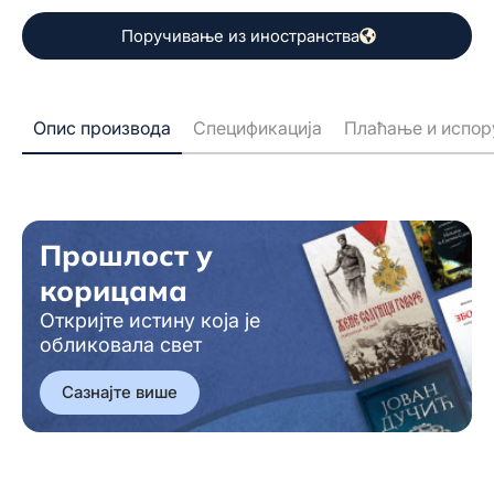
Поручивање из иностранства
Опис производа
Спецификација
Плаћање и испор
Прошлост у
корицама
Откријте истину која је
обликовала свет
Сазнајте више