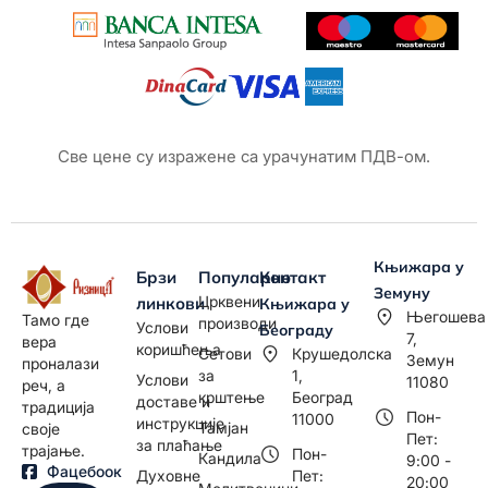
Све цене су изражене са урачунатим ПДВ-ом.
Књижара у
Брзи
Популарно
Контакт
Земуну
Црквени
линкови
Књижара у
Његошева
Тамо где
производи
Услови
Београду
7,
вера
коришћења
Сетови
Крушедолска
Земун
проналази
за
1,
Услови
11080
реч, а
крштење
Београд
доставе и
традиција
Пон-
11000
инструкције
Тамјан
своје
Пет:
за плаћање
трајање.
Пон-
Кандила
9:00 -
Фацебоок
Духовне
Пет:
20:00