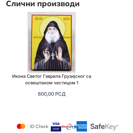
Слични производи
Икона Светог Гаврила Грузијског са
Икона Светог
освештаном честицом 1
освеш
600,00
РСД
6