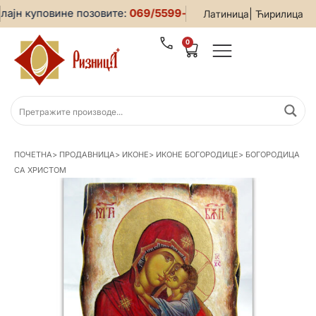
ајн куповине позовите:
069/5599-019
• За све информације 
|
Латиница
Ћирилица
0
ПОЧЕТНА
>
ПРОДАВНИЦА
>
ИКОНЕ
>
ИКОНЕ БОГОРОДИЦЕ
>
БОГОРОДИЦА
СА ХРИСТОМ