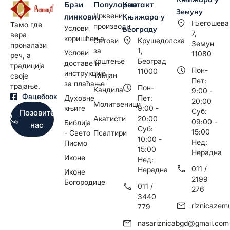
Брзи
Популарно
Контакт
Земуну
Црквени
линкови
Књижара у
Његошева
Тамо где
производи
Услови
Београду
7,
вера
коришћења
Сетови
Крушедолска
Земун
проналази
за
1,
Услови
11080
реч, а
крштење
Београд
доставе и
традиција
Пон-
11000
инструкције
Тамјан
своје
Пет:
за плаћање
трајање.
Пон-
Кандила
9:00 -
Фацебоок
Духовне
Пет:
20:00
Молитвеници
књиге
9:00 -
Суб:
Позовите
Акатисти
20:00
09:00 -
Библија
нас
Суб:
15:00
- Свето
Псалтири
10:00 -
Нед:
Писмо
15:00
Нерадна
Иконе
Нед:
011 /
Нерадна
Иконе
2199
Богородице
011 /
276
3440
riznicaze
779
nasariznicabgd@gmail.com