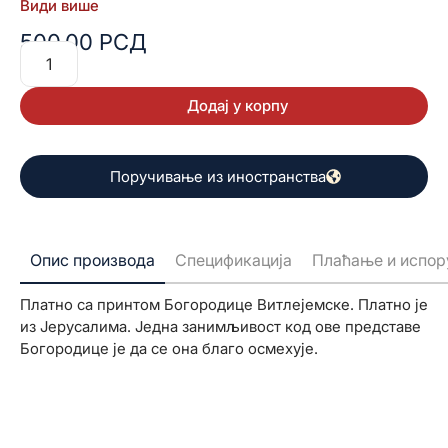
Види више
500,00
РСД
Додај у корпу
Поручивање из иностранства
Опис производа
Спецификација
Плаћање и испор
Платно са принтом Богородице Витлејемске. Платно је
из Јерусалима. Једна занимљивост код ове представе
Богородице је да се она благо осмехује.