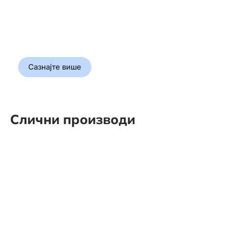
Прошлост у
корицама
Откријте истину која је
обликовала свет
Сазнајте више
Слични производи