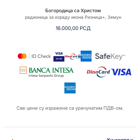
Богородица са Христом
радионица за израду икона Ризница+, Земун
16.000,00
РСД
Све цене су изражене са урачунатим ПДВ-ом.
Књижара у