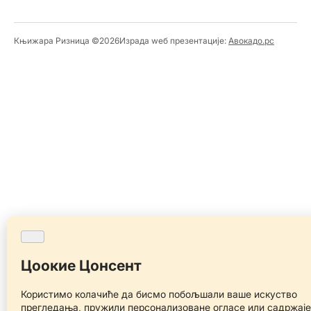
Књижара Ризница ©️2026
Израда wеб презентације:
Авокадо.рс