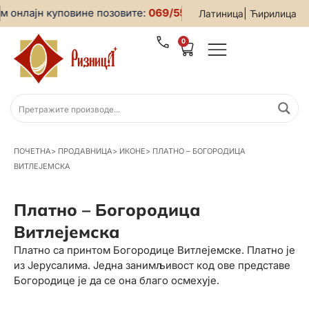
 онлајн куповине позовите:
069/5599-019
• За све информа
|
Латиница
Ћирилица
0
ПОЧЕТНА
>
ПРОДАВНИЦА
>
ИКОНЕ
>
ПЛАТНО – БОГОРОДИЦА
ВИТЛЕЈЕМСКА
Платно – Богородица
Витлејемска
Платно са принтом Богородице Витлејемске. Платно је
из Јерусалима. Једна занимљивост код ове представе
Богородице је да се она благо осмехује.