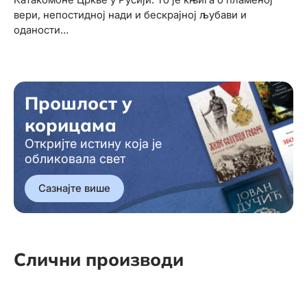
вери, непостидној нади и бескрајној љубави и
оданости…
Прошлост у
корицама
Откријте истину која је
обликовала свет
Сазнајте више
Слични производи