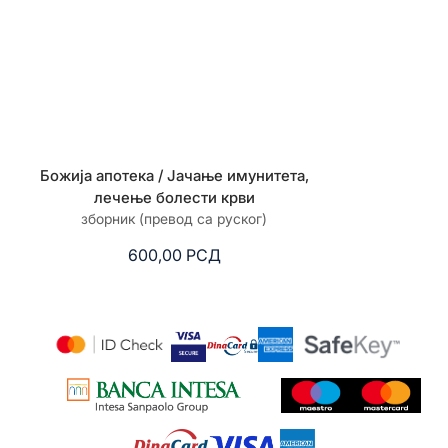
Божија апотека / Јачање имунитета,
Божија апо
лечење болести крви
зборник (превод са руског)
зборник 
600,00
РСД
6