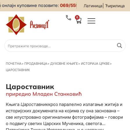
онлајн куповине позовите:
069/5599-019
• За све информац
|
Латиница
Ћирилица
0
ПОЧЕТНА
>
ПРОДАВНИЦА
>
ДУХОВНЕ КЊИГЕ
>
ИСТОРИЈА ЦРКВЕ
>
ЦАРОСТАВНИК
Цароставник
приредио Младен Станковић
Књига
Ц
ароставник
кроз паралелно излагање житија и
историјских докумената на којима су она заснована –
све илустровано оригиналним фотографијама – говори
о подвигу светих Царских Мученика, светога
Патријарха Тихона Исповедника, и о настанку