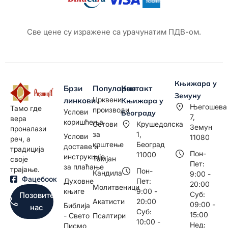
Све цене су изражене са урачунатим ПДВ-ом.
Књижара у
Брзи
Популарно
Контакт
Земуну
Црквени
линкови
Књижара у
Његошева
Тамо где
производи
Услови
Београду
7,
вера
коришћења
Сетови
Крушедолска
Земун
проналази
за
1,
Услови
11080
реч, а
крштење
Београд
доставе и
традиција
Пон-
11000
инструкције
Тамјан
своје
Пет:
за плаћање
трајање.
Пон-
Кандила
9:00 -
Фацебоок
Духовне
Пет:
20:00
Молитвеници
књиге
9:00 -
Суб:
Позовите
Акатисти
20:00
09:00 -
Библија
нас
Суб:
15:00
- Свето
Псалтири
10:00 -
Нед:
Писмо