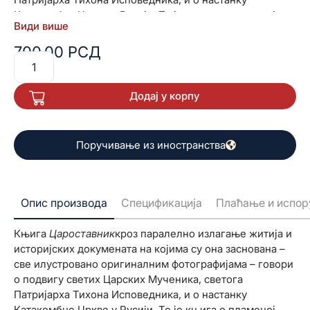
Катакомбне Цркве у Русији. То је књига о пламеној
Види више
вери, непостидној нади и бескрајној љубави и
оданости…
700,00
РСД
Додај у корпу
Поручивање из иностранства
Опис производа
Спецификација
Плаћање и испор
Књига
Ц
ароставник
кроз паралелно излагање житија и
историјских докумената на којима су она заснована –
све илустровано оригиналним фотографијама – говори
о подвигу светих Царских Мученика, светога
Патријарха Тихона Исповедника, и о настанку
Катакомбне Цркве у Русији. То је књига о пламеној