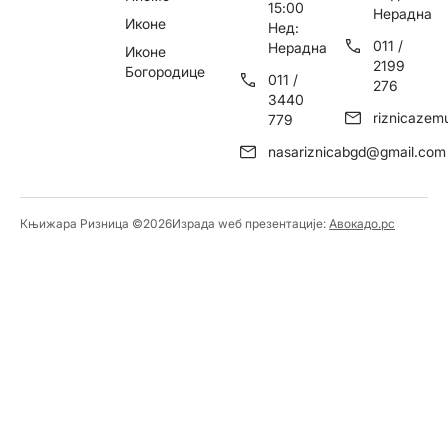
15:00
Нерадна
Иконе
Нед:
011 /
Нерадна
Иконе
2199
Богородице
011 /
276
3440
riznicaze
779
nasariznicabgd@gmail.com
Књижара Ризница ©️2026
Израда wеб презентације:
Авокадо.рс